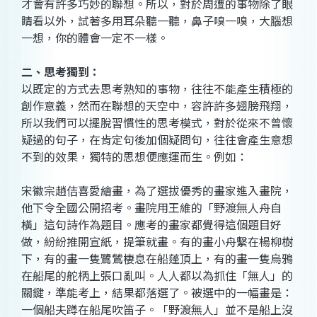
才會有許多巧妙的聯想。所以，對於周遭的事物除了眼
睛看以外，試著多用耳朵聽一聽，鼻子嗅一嗅，大腦想
一想，你的體會一定不一樣。
二、思考獨到：
以既定的方式去思考熟知的事物，往往不能產生積極的
創作意義，然而在聯想的天空中，容許許多翅膀飛翔，
所以我們可以擺脫習慣性的思考模式，對於從來不曾懷
疑過的句子，在肯定句後加個疑問句，往往會產生意想
不到的效果，獨特的思想便應運而生。例如：
宋徽宗趙佶喜愛繪畫，為了選拔優秀的畫家進入畫院，
他下令全國公開招考。畫院用王維的「野渡無人舟自
橫」這句詩作為題目。應考的畫家都覺得這個題目好
做，紛紛推開宣紙，提筆就畫。有的畫小舟繫在楊柳樹
下，有的畫一隻鷺鷥棲息在船蓬頂上，有的畫一隻烏鴉
在船尾的舵柄上張口亂叫。人人都以為抓住「無人」的
關鍵，準能考上，結果都落選了。被選中的一幅畫是：
一個船夫蹲在船尾吹笛子。「野渡無人」並不是船上沒