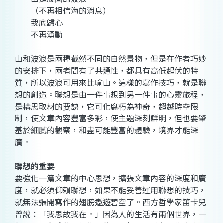
（不再相信海的消息）
我底歸心
不再湧動
山和波浪是兩種截然不同的自然景物，但是在作者巧妙
的安排下，兩者間有了共通性，都具有高低起伏的特
質，所以波浪可用來比喻山。這樣的寫作技巧，就是聯
想的創造。聯想是由一件事想到另一件事的心靈旅程，
是構思取材的要訣，它可化腐朽為神奇，超越時空限
制，使文章內容豐富多彩，使主題深刻鮮明，但也要肇
基於細膩的觀察，和盡可能豐富的體驗，境界才能深
廣。
聯想的重要
要強化一篇文章的中心思想，擴張文章內容的深度和廣
度，就必須仰賴聯想，如果不能妥善運用聯想的技巧，
就無法張開寫作的翅膀遨遊碧空了。西方哲學家笛卡兒
曾說：「我思故我在。」因為人的生活有兩個世界，一