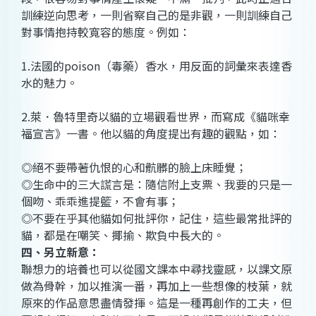
訓練逆向思考，一則省察自己的是非觀，一則訓練自己
對事情抱持較寬容的態度。例如：
1.
法國的
poison
（毒藥）香水，用反面的詞彙來表達香
水的魅力。
2.
萊．魯特里奇以貓的立場觀看世界，而寫成《貓咪幸
福宣言》一書。他以貓的角度提出有趣的觀點，如：
◎
絕不要帶著仇恨的心和骯髒的臉上床睡覺；
◎
生命中的三大謊言是：隨信附上支票、我要的只是一
個吻、乖乖進提籃，不會有事；
◎
不要在乎其他貓如何批評你，記住，這些最常批評的
貓，都是在嘲笑、揶揄、欺負中長大的。
四、另立新意：
聯想力的培養也可以從國文課本中尋找靈感，以課文原
做為骨幹，加以推演一番，再加上一些想像的枝葉，就
原來的作品意思盡情發揮。這是一種再創作的工夫，但