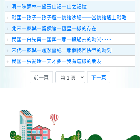
清—陳夢林—望玉山記—山之記憶
戰國—孫子—孫子選—情緒沙場──當情緒遇上戰略
北宋—蘇軾—留侯論—恆星一樣的存在
民國—白先勇—國葬—那一段過去的時光……
宋代—蘇軾—超然臺記─那個找回快樂的時刻
民國—張愛玲—天才夢—我有這樣的朋友
前一頁
下一頁