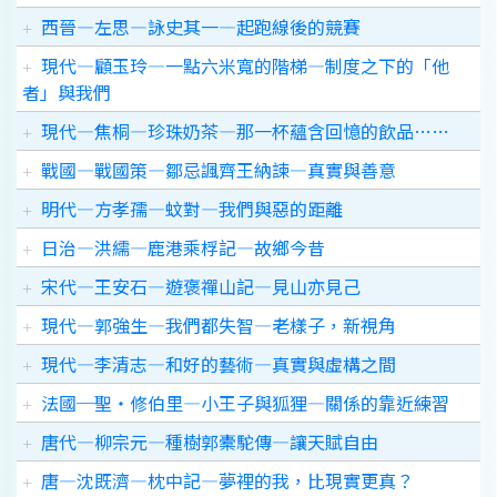
西晉—左思—詠史其一—起跑線後的競賽
現代—顧玉玲—一點六米寬的階梯—制度之下的「他
者」與我們
現代—焦桐—珍珠奶茶—那一杯蘊含回憶的飲品……
戰國—戰國策—鄒忌諷齊王納諫—真實與善意
明代—方孝孺—蚊對—我們與惡的距離
日治—洪繻—鹿港乘桴記—故鄉今昔
宋代—王安石—遊褒禪山記—見山亦見己
現代—郭強生—我們都失智—老樣子，新視角
現代—李清志—和好的藝術—真實與虛構之間
法國─聖‧修伯里—小王子與狐狸—關係的靠近練習
唐代—柳宗元—種樹郭橐駝傳—讓天賦自由
唐—沈既濟—枕中記—夢裡的我，比現實更真？