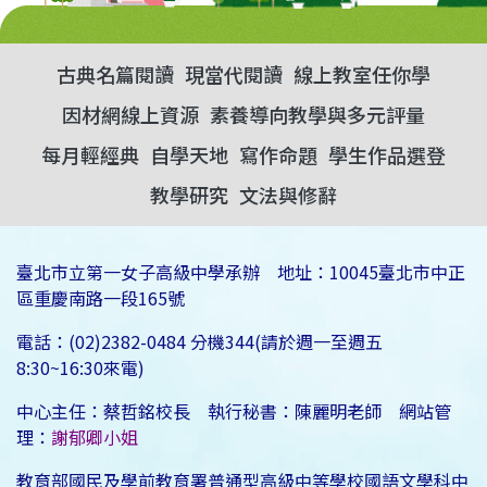
古典名篇閱讀
現當代閱讀
線上教室任你學
因材網線上資源
素養導向教學與多元評量
每月輕經典
自學天地
寫作命題
學生作品選登
教學研究
文法與修辭
臺北市立第一女子高級中學承辦 地址：10045臺北市中正
區重慶南路一段165號
電話：(02)2382-0484 分機344(請於週一至週五
8:30~16:30來電)
中心主任：蔡哲銘校長 執行秘書：陳麗明老師 網站管
理：
謝郁卿小姐
教育部國民及學前教育署普通型高級中等學校國語文學科中