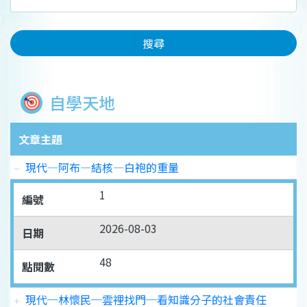
搜尋
自學天地
文章主題
現代—阿布—結核—白袍的重量
1
編號
2026-08-03
日期
48
點閱數
現代─林懷民─雲裡找門─看知識分子的社會責任