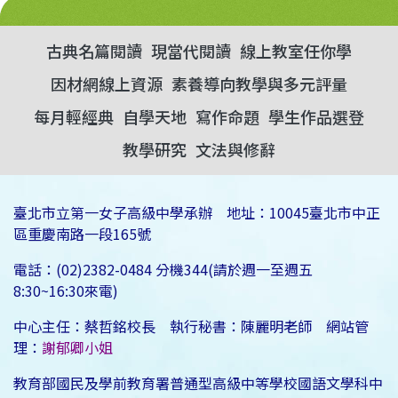
古典名篇閱讀
現當代閱讀
線上教室任你學
因材網線上資源
素養導向教學與多元評量
每月輕經典
自學天地
寫作命題
學生作品選登
教學研究
文法與修辭
臺北市立第一女子高級中學承辦 地址：10045臺北市中正
區重慶南路一段165號
電話：(02)2382-0484 分機344(請於週一至週五
8:30~16:30來電)
中心主任：蔡哲銘校長 執行秘書：陳麗明老師 網站管
理：
謝郁卿小姐
教育部國民及學前教育署普通型高級中等學校國語文學科中