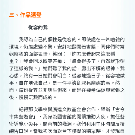
三、作品選登
從容的我
我認為自己的個性是從容的。即使處在一片嘈雜的
環境，仍能處變不驚，安靜地翻閱著書籍。同伴們時常
觀察我的面部表情，笑問：「妳怎麼看起來這麼穩
重？」我會回以微笑答道：「體會得多了，自然就形塑
了這樣的我。」她們聽了我的話，露出不解的眼神。我
心想，終有一日她們會明白：從容地過日子、從容地做
事，自在地做自己，是一件平淡卻深具樂趣的事。然
而，這份從容並非與生俱來，而是在幾番侷促與緊張之
後，慢慢沉澱而成的。
記得那次學校與廣達文教基金會合作，舉辦「古今
市集藝遊會」，我身為圖書館的閱讀推動大使，擔任藝
術導覽小尖兵。開幕前的幾週，我們利用午休時間反覆
練習口說。當我初次面對台下模擬的聽眾時，才發現自