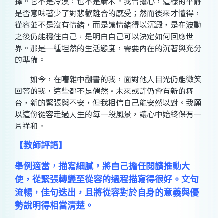
擇。它不是冷漠，也不是麻木。我曾擔心，這樣的平靜
是否意味著少了對悲歡離合的感受；然而後來才懂得，
從容並不是沒有情緒，而是讓情緒得以沉澱，是在波動
之後仍能穩住自己，是明白自己可以決定如何回應世
界。那是一種坦然的生活態度，需要內在的沉著與充分
的準備。
如今，在嘈雜中翻書的我，面對他人目光仍能微笑
回答的我，這些都不是偶然。未來或許仍會有新的舞
台，新的緊張與不安，但我相信自己能安然以對。我願
以這份從容走過人生的每一段風景，讓心中始終保有一
片祥和。
【教師評語】
舉例適當，描寫細膩，將自己擔任閱讀推動大
使，從緊張轉變至從容的過程描寫得很好。文句
流暢，佳句迭出，且將從容對於自身的意義與優
勢說明得相當清楚。