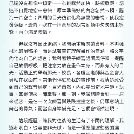
己遠沒有想像中鎮定——心跳驟然加快，臉頰發燙，語
速不自覺地愈來愈快。原本準備好的內容忽然卡頓，腦
海一片空白；四周的目光彷彿化為無聲的審視，使我愈
發侷促。最終，我在一陣倉皇的胡言亂語中匆匆結束導
覽，內心滿是懊惱。
但我沒有因此退縮。我開始重新閱讀資料，不再機
械地背誦稿子，而是試著真正理解畫作的意涵，將文字
內化為自己的語言；我對著鏡子練習語調與停頓，提醒
自己放慢呼吸，把注意力放在畫作本身，而非旁人的目
光。活動正式舉辦那天，校長、各處室老師與基金會人
員站在我面前。當他們停駐於我的畫作前，我清楚感受
到自己的聲音穩定、目光自然，內心竟出奇地平靜。語
畢，耳邊傳來一陣掌聲。那一刻，我深切體會到——原
來從容，是在一次次練習與跌跌撞撞之後，仍願意站上
舞台的勇氣；而當自身準備充足，它便會悄然出現。
這段經歷，讓我對往後的生活有了不同的理解。我
逐漸明白，從容並非天賦，而是一種歷經波動後的選