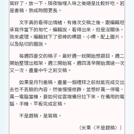
寫好了，放一下，隔夜咖哩入味之後總是比較好吃。若
是書稿，熟成時間更長。
文字真的看得出情緒，有幾次交稿之後，跟編輯坦
承寫作當下的匆忙，編輯說，看得出來，但是沒關係，
我來處理。編輯就下了很棒的標題、小標，配上圖片，
以及貼切的圖說。
每週四要交的稿子，最好週一就開始想題目，週二
開始整理出框架，週三開始寫，週四清早開始潤過一次
又一次，盡量中午之前交稿。
如果是月刊邀稿，盡量一個禮拜之前就能完成交出
去也不丟臉的內容，然後慢慢修飾，並想好萬一停電、
萬一電腦當機，要如何從雲端備份拉下來，在備用的電
腦、手機、平板完成定稿。
不是趕稿，是寫稿。
（米果〈不是趕稿〉）