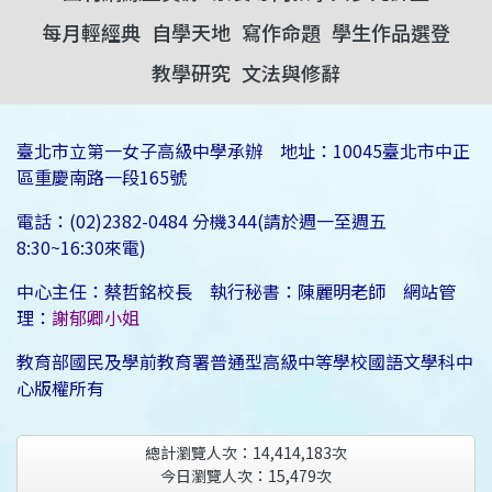
每月輕經典
自學天地
寫作命題
學生作品選登
教學研究
文法與修辭
臺北市立第一女子高級中學承辦 地址：10045臺北市中正
區重慶南路一段165號
電話：(02)2382-0484 分機344(請於週一至週五
8:30~16:30來電)
中心主任：蔡哲銘校長 執行秘書：陳麗明老師 網站管
理：
謝郁卿小姐
教育部國民及學前教育署普通型高級中等學校國語文學科中
心版權所有
總計瀏覽人次：
14,414,183
次
今日瀏覽人次：
15,479
次