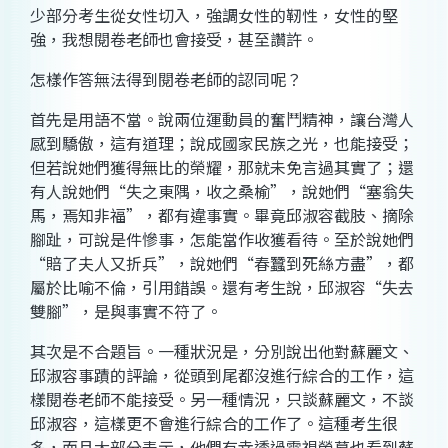
少部分考生從女性切入，強調女性的靭性，女性的堅
強，我想閱卷老師也會接受，甚至讚許。
怎樣作答無法得到閱卷老師的認同呢？
首先是用語不當。說兩位運動員的奮鬥精神，讓台灣人
感到驕傲，這有道理；說成國家民族之光，也能接受；
但若說她們獲得無比的榮耀，那就未免言過其實了；還
有人說她們“失之東隅，收之桑榆”，說她們“塞翁失
馬，焉知非福”，都有違事實。畢竟邱淑容截肢、摘除
腳趾，可說是件慘事，怎能當作收獲看待。至於說她們
“賠了夫人又折兵”，說她們“春蠶到死絲方盡”，都
屬於比喻不倫，引用錯誤。還有考生說，邱淑容“失去
雙腳”，是與事實不符了。
其次是不合題旨。一種狀況是，分別說出他對蘇麗文、
邱淑容事蹟的評論，從頭到尾都沒進行綜合的工作，這
樣閱卷老師不能接受。另一種情況，只談蘇麗文，不談
邱淑容，這樣更不會進行綜合的工作了。這種考生很
多，而且大部分表示，他們有幸透過電視螢幕也看到蘇