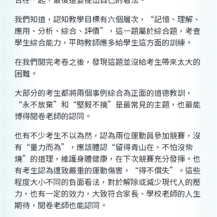
我們知道，認知教學目標有六個層次，“記憶、理解、
應用、分析、綜合、評價”，這一題屬於綜合題，考查
學生綜合能力，平時教師應多給學生這方面的訓練。
在我們閱完考卷之後，發現這題並沒給考生帶來太大的
困難。
大部分的考生都將兩個事例綜合為正面的道德教訓，
“永不放棄”和“堅毅不撓”是最常見的主題，也最能
博得閱卷老師的認同。
也有不少考生不以為然，認為兩位運動員參加競賽，沒
有“量力而為”，應該體認“留得青山在，不怕沒柴
燒”的道理，維護身體健康，在下次競賽充分發揮。也
有考生認為遭致嚴重的運動傷害，“得不償失”。這些
程度大小不同的負面看法，對於解除或減少現代人的壓
力，也有一定的效力，大致符合家長、學校老師的人生
期待，閱卷老師也能認同。