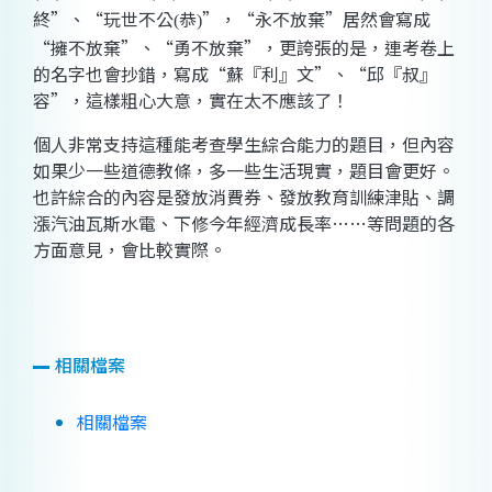
終”、“玩世不公
恭
”，“永不放棄”居然會寫成
(
)
“擁不放棄”、“勇不放棄”，更誇張的是，連考卷上
的名字也會抄錯，寫成“蘇『利』文”、“邱『叔』
容”，
這樣粗心大意，實在太不應該了
！
個人非常支持這種能考查學生綜合能力的題目，但內容
如果少一些道德教條，多一些生活現實，題目會更好。
也許綜合的內容是發放消費券、發放教育訓練津貼、調
漲汽油瓦斯水電、下修今年經濟成長率……等問題的各
方面意見，會比較實際。
相關檔案
相關檔案