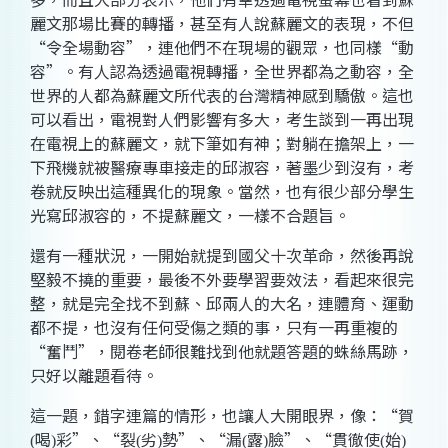
麗文那場比賽的轉播，甚至有人說蘇麗文的表現，不但
“令全場動容”，連他們不在現場的觀眾，也同樣“動
容”。有人認為透過電視轉播，全世界都為之動容，全
世界的人都為蘇麗文所代表的台灣精神感到驕傲。這也
可以看出，電視對人們影響有多大，考生談到一再出現
在電視上的蘇麗文，就下筆如有神；對躺在擔架上，一
下飛機就被醫療專車接走的邱淑容，著墨少到沒有，考
卷就
反映出這種異化的現象。當然，也有很少部分學生
光寫邱淑容的，不提蘇麗文，一樣不合題旨。
還有一種狀況，一開始就提到國父十次革命，然後再說
堅毅不撓的重要，最後不外要學習要效法，看起來很完
整，就是完全找不到蘇、邱兩人的大名，連體育、運動
都不提，也沒有任何受傷之類的事，只有一再重複的
“奮鬥”，
閱卷老師很難找到他就題答題的蛛絲馬跡，
只好以離題看待。
這一題，錯字連篇的情形，也讓人大開眼界，像：“賀
喝
彩”、“裂
劣
勢”、“漏
露
臉”、“貫徹使
始
(
)
(
)
(
)
(
)