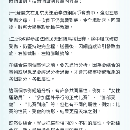
兩個事例。這兩個事例具體內容為：
一
蘇麗文在北京奧運跆拳道銅牌爭奪賽中，強忍左膝
(
)
受傷之痛，十一次倒下仍奮戰到底，令全場動容。回國
後，數所大學爭取她擔任教職。
二
邱淑容參加法國
天超級馬拉松賽，途中腳底破皮
(
)
18
受傷，仍堅持跑完全程。送醫後，因細菌感染引發敗血
症，右腳截肢，左腳腳趾摘除。
在綜合這兩個事例之前，要先進行分析，因為要綜合的
事物或現象是要經過分析過後，才會形成事物或現象的
各個部分、各個屬性。
這兩個事例經過分析，有許多共同屬性，例如：“女性
運動員”、“參加國外舉行的正式比賽”、“腳部受
傷”、“比賽到底”等。但也有不同的屬性，例如：比
賽的性質、受傷的情形、結果更是天壤之別。
既然要綜合，就要把這些相同的、不同的屬性，全部綜
合在一起，最後還要提出自己的看法。