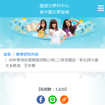
國語文學科中心
高中國文學習網
首頁
教學研究列表
98年學測非選擇題評閱心得(二)意見闡述／彰化師大國
文系教授 王年雙
【點閱數：3,820】