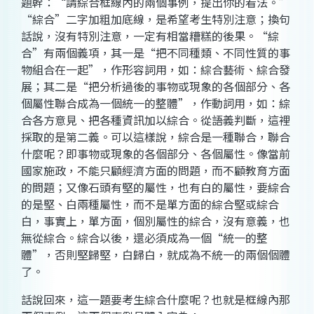
題幹：“請綜合框線內的兩個事例，提出你的看法。”
“綜合”二字加粗加底線，是希望考生特別注意；換句
話說，沒有特別注意，一定有相當糟糕的後果。“綜
合”有兩個義項，其一是“把不同種類、不同性質的事
物組合在一起”，作形容詞用，如：綜合藝術、綜合發
展；其二是“把分析過後的事物或現象的各個部分、各
個屬性聯合成為一個統一的整體”，作動詞用，如：綜
合各方意見、把各種資訊加以綜合。從語義判斷，這裡
採取的是第二義。可以這樣說，綜合是一種聯合，聯合
什麼呢？即事物或現象的各個部分、各個屬性。像當前
國家施政，不能只顧經濟方面的問題，而不顧教育方面
的問題；又像石頭有堅的屬性，也有白的屬性，要綜合
的是堅、白兩種屬性，而不是單方面的綜合堅或綜合
白，事實上，單方面，個別屬性的綜合，沒有意義，也
無從綜合。綜合以後，還必須成為一個“統一的整
體”，否則堅歸堅，白歸白，就成為不統一的兩個個體
了。
話說回來，這一題要考生綜合什麼呢？也就是框線內那