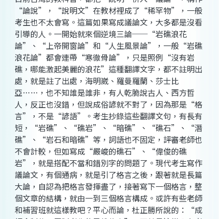
“論說”，“說明文”在教材裡成了“稀罕物”，一般
考生也不太會寫。這篇如果寫成議論文，大多都是沒看
引導的人。一開始就來個逆境三論──“岩礁浪花
論”、“上帝開窗論”和“人生風景論”，一般“岩礁
浪花論”都會連帶“寒徹骨論”，只是照例“沒有岩
礁，哪能激起美麗的浪花”這種翻譯文字，都不註明出
處，就是註了出處，海明崴、羅曼羅蘭、莎士比
亞……，也不知誰是誰非，有人乾脆說古人、西方哲
人，反正也沒錯，但說成俗諺就不對了，因為那是“格
言”，不是“諺語”。考生抄錄這些翻譯文句，有長有
短，“岩礁”、“礁岩”、“暗礁”、“礁石”、“潛
礁”、“岩石和暗礁”等，詞語也不固定，評審老師也
不會計較，但如寫成“嚴峻的礁石”、“偉俊的礁
岩”，就是搭配不當和錯別字的問題了。現代考生寫作
議論文，有個通病，就是引了格言之後，跟著就是長篇
大論，自認為把格言發揮盡了，接著寫下一個格言，整
個文章的結構，就由一到三個格言構成。或許有些老師
和補習班就這樣教吧？平心而論，杜正勝所說的：“成