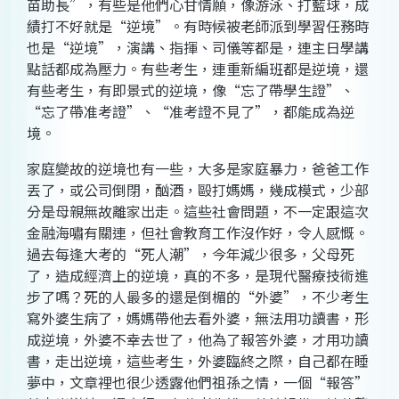
苗助長”，有些是他們心甘情願，像游泳、打藍球，成
績打不好就是“逆境”。有時候被老師派到學習任務時
也是“逆境”，演講、指揮、司儀等都是，連主日學講
點話都成為壓力。有些考生，連重新編班都是逆境，還
有些考生，有即景式的逆境，像“忘了帶學生證”、
“忘了帶准考證”、“准考證不見了”，都能成為逆
境。
家庭變故的逆境也有一些，大多是家庭暴力，爸爸工作
丟了，或公司倒閉，酗酒，毆打媽媽，幾成模式，少部
分是母親無故離家出走。這些社會問題，不一定跟這次
金融海嘯有關連，但社會教育工作沒作好，令人感慨。
過去每逢大考的“死人潮”，今年減少很多，父母死
了，造成經濟上的逆境，真的不多，是現代醫療技術進
步了嗎？死的人最多的還是倒楣的“外婆”，不少考生
寫外婆生病了，媽媽帶他去看外婆，無法用功讀書，形
成逆境，外婆不幸去世了，他為了報答外婆，才用功讀
書，走出逆境，這些考生，外婆臨終之際，自己都在睡
夢中，文章裡也很少透露他們祖孫之情，一個“報答”