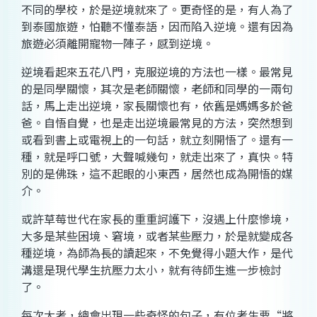
不同的學校，於是逆境就來了。更奇怪的是，有人為了
到泰國旅遊，怕聽不懂泰語，因而陷入逆境。還有因為
旅遊必須離開寵物一陣子，感到逆境。
逆境看起來五花八門，克服逆境的方法也一樣。最常見
的是同學關懷，其次是老師關懷，老師和同學的一兩句
話，馬上走出逆境，家長關懷也有，依舊是媽媽多於爸
爸。自悟自覺，也是走出逆境最常見的方法，突然想到
或看到書上或電視上的一句話，就立刻開悟了。還有一
種，就是呼口號，大聲喊幾句，就走出來了，真快。特
別的是佛珠，這不起眼的小東西，居然也成為開悟的媒
介。
或許草莓世代在家長的重重訶護下，沒遇上什麼慘境，
大多是某些困境、窘境，或者某些壓力，於是就變成各
種逆境，為師為長的讀起來，不免覺得小題大作，是代
溝還是現代學生抗壓力太小，就有待師生進一步檢討
了。
每次大考，總會出現一些奇怪的句子，有位考生要“將