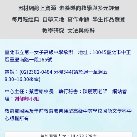
因材網線上資源
素養導向教學與多元評量
每月輕經典
自學天地
寫作命題
學生作品選登
教學研究
文法與修辭
臺北市立第一女子高級中學承辦 地址：10045臺北市中正
區重慶南路一段165號
電話：(02)2382-0484 分機344(請於週一至週五
8:30~16:30來電)
中心主任：蔡哲銘校長 執行秘書：陳麗明老師 網站管
理：
謝郁卿小姐
教育部國民及學前教育署普通型高級中等學校國語文學科中
心版權所有
總計瀏覽人次：
14,423,328
次