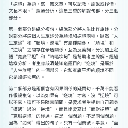
「逆境」為題，寫一篇文章，可以記敘、論說或抒情，
文長不限。”經過分析，這是三重的解證句群，分三個
部分。
第一個部分是總分複句，總說部分將人生比作旅途，分
說部分將這個人生旅途分為順境和逆境兩種，顯然“人
生旅途”和“順境、逆境”有屬種關係，“順境”和
“逆境”之間存在矛盾關係，互為反義詞，分別加上定
語“寛廣平坦”和“崎嶇坎坷”是幫助考生瞭解。經過
這樣分析，考生應該清楚知道題目的“逆境”是屬於
“人生旅程”的一個部分，它和寬廣平坦的順境不同，
它是崎嶇坎坷的。
第二個部分是兩個含有因果關係的疑問句，千萬不能看
作假設複句，以為如果有“逆境”才寫，沒“逆境”可
以不寫。這可不是隨意問問，是要求考生提供自己親身
“遭遇”過的“逆境”，而且還要寫出“面對逆境”或
“克服逆境”的經過，這是一個問題，不是兩個問題，
因為“如何”帶出的句子，只有一個問號，畢竟，“面