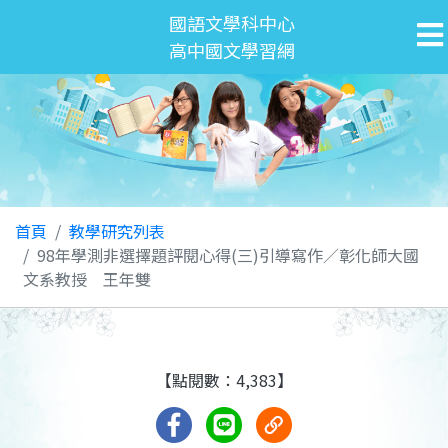
國語文學科中心
高中國文學習網
首頁
教學研究列表
98年學測非選擇題評閱心得(三)引導寫作／彰化師大國
文系教授 王年雙
【點閱數：4,383】