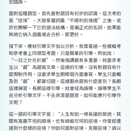
犯錯誤。
面對這種題型，首先要對題目有初步的認識。這次考的
是“逆境”，大致掌握詞義“不順利的境遇”之後，或
許也瞭解一下它的語法結構，是偏正式的名詞，如果能
夠將它納入語義場去分析，那更好。
接下來，應就引導文字加以分析。我曾看過一些模擬考
和參考書上同類型考題，只是簡單的引導，例如說：
“一日之計在於晨”，然後強調晨有多重要，就要求考
生以“晨”為題寫文章。這樣的引導，沒有對題目有什
麼限制作用，沒要求學生朝哪個方面書寫，學生只要觸
及到“晨”，都算切題，這樣跟命題有什麼差別？長期
這樣練習，長期這樣引導，就會成為誤導，誤導學生不
去分析引導文字，不去弄清楚題意，如何能應付引導作
文呢？
這一題的引導文字是：“人生有如一條長遠的旅途，其
間有寬廣平坦的順境，也有崎嶇坎坷的逆境。你曾經遭
遇到什麼樣的逆境？你如何面對逆境，克服逆境？請以