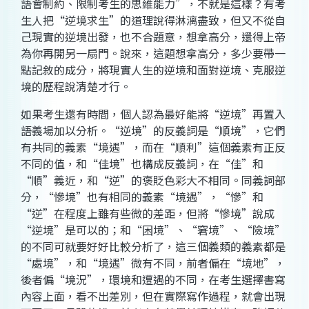
語會制約、限制考生的思維能力”，不就是這樣？有考
生人把“逆境求生”的道理說得淋漓盡致，但又不從自
己現實的逆境出發，也不合題意，想拿高分，還得上帝
為你再開另一扇門。說來，這題想拿高分，多少要帶一
點記敘的成分，將現實人生的逆境和面對逆境、克服逆
境的歷程說清楚才行。
如果考生還有時間，個人認為最好能將“逆境”再置入
語義場加以分析。“逆境”的反義詞是“順境”，它們
有共同的義素“境遇”，而在“順利”這個義素有正反
不同的值，和“佳境”也構成反義詞，在“佳”和
“順”義近，和“逆”的褒貶色彩大不相同。同義詞部
分，“慘境”也有相同的義素“境遇”，“慘”和
“逆”在程度上雖有些微的差距，但將“慘境”說成
“逆境”是可以的；和“困境”、“窘境”、“險境”
的不同可就要好好比較分析了，這三個義類的義素都是
“處境”，和“境遇”微有不同，前者偏在“境地”，
後者偏“境況”，環境和遭遇的不同，在考生選擇書寫
內容上面，看不出差別，但在實際寫作過程，就會出現