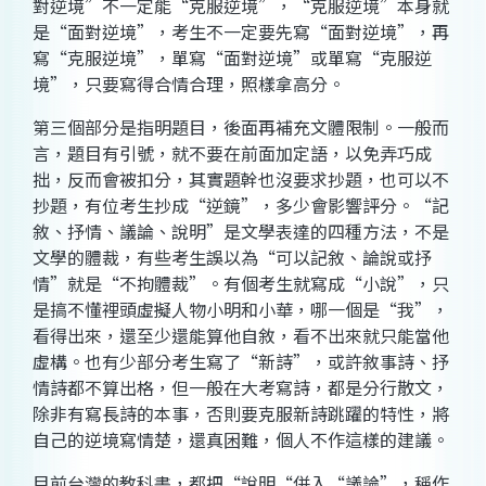
對逆境”不一定能“克服逆境”，“克服逆境”本身就
是“面對逆境”，考生不一定要先寫“面對逆境”，再
寫“克服逆境”，單寫“面對逆境”或單寫“克服逆
境”，只要寫得合情合理，照樣拿高分。
第三個部分是指明題目，後面再補充文體限制。一般而
言，題目有引號，就不要在前面加定語，以免弄巧成
拙，反而會被扣分，其實題幹也沒要求抄題，也可以不
抄題，有位考生抄成“逆鏡”，多少會影響評分。“記
敘、抒情、議論、說明”是文學表達的四種方法，不是
文學的體裁，有些考生誤以為“可以記敘、論說或抒
情”就是“不拘體裁”。有個考生就寫成“小說”，只
是搞不懂裡頭虛擬人物小明和小華，哪一個是“我”，
看得出來，還至少還能算他自敘，看不出來就只能當他
虛構。也有少部分考生寫了“新詩”，或許敘事詩、抒
情詩都不算出格，但一般在大考寫詩，都是分行散文，
除非有寫長詩的本事，否則要克服新詩跳躍的特性，將
自己的逆境寫情楚，還真困難，個人不作這樣的建議。
目前台灣的教科書，都把“說明“併入“議論”，稱作