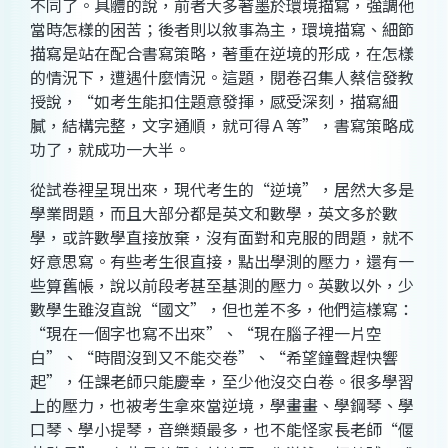
不同了。具體的說，前者大多著墨於環境描寫，強調他
當時怎樣的困苦；後者則以敘事為主，環境描寫、細節
描寫是站在配合書寫策略，著重在逆境的形成，在怎樣
的情況下，遭遇什麼情況。這題，閱卷召集人蔡信發教
授說，“如考生能扣住題意發揮，感受深刻，描寫細
膩，結構完整，文字通順，就可得Ａ等”，書寫策略成
功了，就成功一大半。
從試卷裡呈現出來，現代考生的“逆境”，居然大多是
學業問題，而且大部分都是英文和數學，英文多於數
學，或許數學直接放棄，沒有面對和克服的問題，就不
好意思寫。有些考生很直接，點出學測的壓力，還有一
些算舊帳，說以前段考甚至基測的壓力。英數以外，少
數學生雖沒直說“國文”，但也差不多，他們這樣寫：
“現在一個字也寫不出來”、“現在腦子裡一片空
白”、“時間沒到又不能交卷”、“希望鐘聲趕快響
起”，任課老師只能慶幸，至少他沒交白卷。很多學習
上的壓力，也被考生拿來當逆境，學畫畫、學鋼琴、學
口琴、學小提琴，音樂類最多，也不能怪家長老師“偃