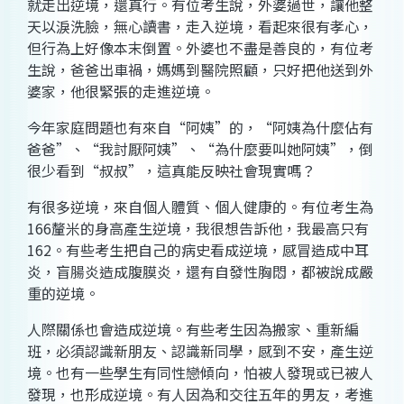
就走出逆境，還真行。有位考生說，外婆過世，讓他整
天以淚洗臉，無心讀書，走入逆境，看起來很有孝心，
但行為上好像本末倒置。外婆也不盡是善良的，有位考
生說，爸爸出車禍，媽媽到醫院照顧，只好把他送到外
婆家，他很緊張的走進逆境。
今年家庭問題也有來自“阿姨”的，“阿姨為什麼佔有
爸爸”、“我討厭阿姨”、“為什麼要叫她阿姨”，倒
很少看到“叔叔”，這真能反映社會現實嗎？
有很多逆境，來自個人體質、個人健康的。有位考生為
166
釐米的身高產生逆境，我很想告訴他，我最高只有
162
。有些考生把自己的病史看成逆境，感冒造成中耳
炎，盲腸炎造成腹膜炎，還有自發性胸悶，都被說成嚴
重的逆境。
人際關係也會造成逆境。有些考生因為搬家、重新編
班，必須認識新朋友、認識新同學，感到不安，產生逆
境。也有一些學生有同性戀傾向，怕被人發現或已被人
發現，也形成逆境。有人因為和交往五年的男友，考進