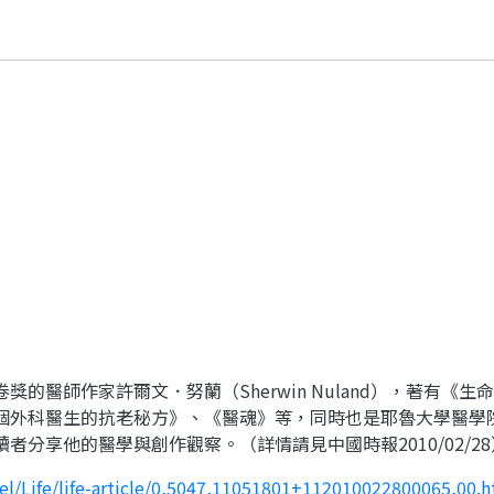
卷獎的醫師作家許爾文．努蘭（
Sherwin Nuland），著
個外科醫生的抗老秘方》、《醫魂》等，同時也是耶魯大學醫學
分享他的醫學與創作觀察。（詳情請見中國時報2010/02/28
nel/Life/life-article/0,5047,11051801+112010022800065,00.