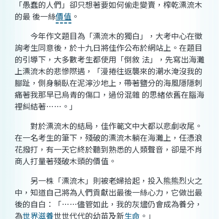
「愚蠢的人們」卻只想著要如何偷走變賣，榨乾漂流木
的最 後一絲
價值
。
今年作文題目為「漂流木的獨白」，大考中心在徵
詢考生同意後，於十九日將佳作公布於網站上。在題目
的引導下，大多數考生都使用「倒敘 法」，先寫出海灘
上漂流木的悲慘際遇，「漫捲往返襲來的潮水淹沒我的
腳趾，側身躺臥在泥濘沙地上，帶著鹽分的海風隱隱刺
痛著我那早已烏青的傷口，過份混雜 的思緒依舊在腦海
裡糾結著……。」
對於漂流木的結局，佳作範文中大都以悲劇收尾。
在一名考生的筆下，殘破的漂流木躺在海灘上，任憑浪
花撥打，有一天它終於聽到熟悉的人類聲音，卻是不肖
商人打量著殘破木頭的價值。
另一株「漂流木」則被老婦拾起，投入熊熊烈火之
中，知道自己將為人們貢獻出最後一絲心力，它做出最
後的自白：「……儘管如此，我的灰燼仍會成為養分，
為
世界
滋養
世世代代的幼苗及新
生命
。」