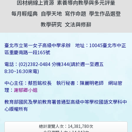
因材網線上資源
素養導向教學與多元評量
每月輕經典
自學天地
寫作命題
學生作品選登
教學研究
文法與修辭
臺北市立第一女子高級中學承辦 地址：10045臺北市中正
區重慶南路一段165號
電話：(02)2382-0484 分機344(請於週一至週五
8:30~16:30來電)
中心主任：蔡哲銘校長 執行秘書：陳麗明老師 網站管
理：
謝郁卿小姐
教育部國民及學前教育署普通型高級中等學校國語文學科中
心版權所有
總計瀏覽人次：
14,381,780
次