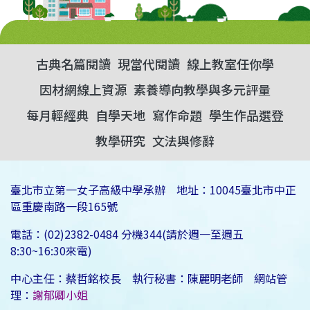
古典名篇閱讀
現當代閱讀
線上教室任你學
因材網線上資源
素養導向教學與多元評量
每月輕經典
自學天地
寫作命題
學生作品選登
教學研究
文法與修辭
臺北市立第一女子高級中學承辦 地址：10045臺北市中正
區重慶南路一段165號
電話：(02)2382-0484 分機344(請於週一至週五
8:30~16:30來電)
中心主任：蔡哲銘校長 執行秘書：陳麗明老師 網站管
理：
謝郁卿小姐