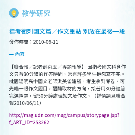
教學研究
指考衝刺國文篇／作文重點 別放在最後一段
發佈時間：2010-06-11
內容
【聯合報
╱
記者薛荷玉／專題報導】
因指考國文科含作
文只有
80
分鐘的作答時間，常有許多學生抱怨寫不完。
桃園陽明高中國文老師洪美雀建議，考生拿到考卷，可
先瞄一眼作文題目，醞釀取材的方向，接著用
30
分鐘答
完選擇題，留
50
分鐘處理短文及作文。
（詳情請見聯合
報
2010/06/11
）
http://mag.udn.com/mag/campus/storypage.jsp?
f_ART_ID=253262