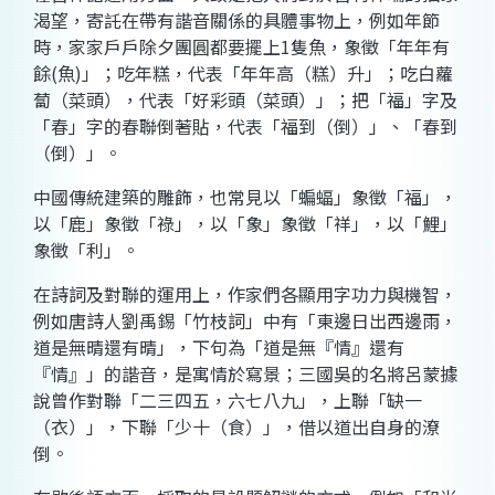
渴望，寄託在帶有諧音關係的具體事物上，例如年節
時，家家戶戶除夕團圓都要擺上1隻魚，象徵「年年有
餘(魚)」；吃年糕，代表「年年高（糕）升」；吃白蘿
蔔（菜頭），代表「好彩頭（菜頭）」；把「福」字及
「春」字的春聯倒著貼，代表「福到（倒）」、「春到
（倒）」。
中國傳統建築的雕飾，也常見以「蝙蝠」象徵「福」，
以「鹿」象徵「祿」，以「象」象徵「祥」，以「鯉」
象徵「利」。
在詩詞及對聯的運用上，作家們各顯用字功力與機智，
例如唐詩人劉禹錫「竹枝詞」中有「東邊日出西邊雨，
道是無晴還有晴」，下句為「道是無『情』還有
『情』」的諧音，是寓情於寫景；三國吳的名將呂蒙據
說曾作對聯「二三四五，六七八九」，上聯「缺一
（衣）」，下聯「少十（食）」，借以道出自身的潦
倒。