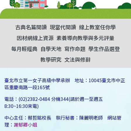
古典名篇閱讀
現當代閱讀
線上教室任你學
因材網線上資源
素養導向教學與多元評量
每月輕經典
自學天地
寫作命題
學生作品選登
教學研究
文法與修辭
臺北市立第一女子高級中學承辦 地址：10045臺北市中正
區重慶南路一段165號
電話：(02)2382-0484 分機344(請於週一至週五
8:30~16:30來電)
中心主任：蔡哲銘校長 執行秘書：陳麗明老師 網站管
理：
謝郁卿小姐