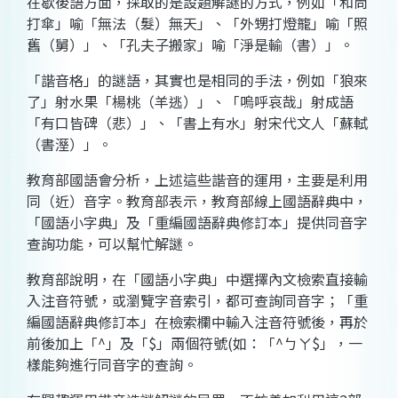
在歇後語方面，採取的是設題解謎的方式，例如「和尚
打傘」喻「無法（髮）無天」、「外甥打燈籠」喻「照
舊（舅）」、「孔夫子搬家」喻「淨是輸（書）」。
「諧音格」的謎語，其實也是相同的手法，例如「狼來
了」射水果「楊桃（羊逃）」、「嗚呼哀哉」射成語
「有口皆碑（悲）」、「書上有水」射宋代文人「蘇軾
（書溼）」。
教育部國語會分析，上述這些諧音的運用，主要是利用
同（近）音字。教育部表示，教育部線上國語辭典中，
「國語小字典」及「重編國語辭典修訂本」提供同音字
查詢功能，可以幫忙解謎。
教育部說明，在「國語小字典」中選擇內文檢索直接輸
入注音符號，或瀏覽字音索引，都可查詢同音字；「重
編國語辭典修訂本」在檢索欄中輸入注音符號後，再於
前後加上「^」及「$」兩個符號(如：「^ㄅㄚ$」，一
樣能夠進行同音字的查詢。