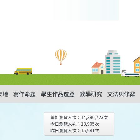
天地
寫作命題
學生作品選登
教學研究
文法與修辭
總計瀏覽人次：
14,396,723
次
今日瀏覽人次：
13,905
次
昨日瀏覽人次：
15,981
次