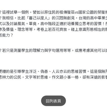
？這裡試舉一個例，譬如以原住民的祖傳獵區vs國家公園的禁獵
？我相信，比起「審己以度人」的沉悶無創見，台灣的高中畢業
式以及討論風氣。畢竟，高中階段正適於培養獨立思考的習慣！
涉及價值、理念等等，考卷上若百花齊放，碰上意識形態相左的
述能力？
？若只是測量學生的理解力與字句運用等等，或應考慮其他可以
更糟的是引導學生浮泛、偽善、人云亦云的思維習慣。這是個無
思辨力的公民，文字等於思維，作文題小事一樁，卻有深遠的影
回列表頁