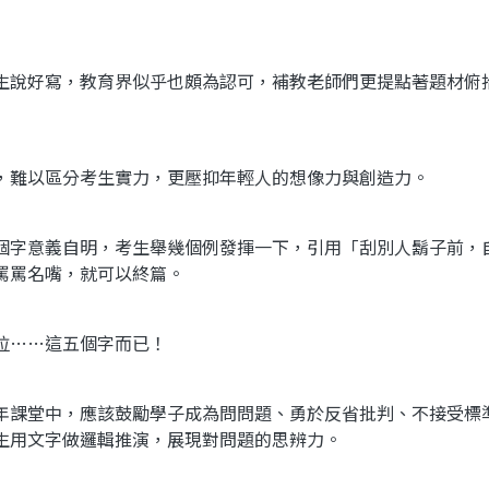
生說好寫，教育界似乎也頗為認可，補教老師們更提點著題材俯
，難以區分考生實力，更壓抑年輕人的想像力與創造力。
個字意義自明，考生舉幾個例發揮一下，引用「刮別人鬍子前，
罵罵名嘴，就可以終篇。
拉……這五個字而已！
年課堂中，應該鼓勵學子成為問問題、勇於反省批判、不接受標
生用文字做邏輯推演，展現對問題的思辨力。