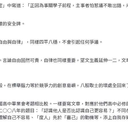
密」中寫道：「正因為事關學子前程，主事者怕惹議不敢出錯，
樣的安全牌。
自由與自律」，同樣四平八穩，不會引起任何爭議。
。言論自由固然可貴，自律也同樣重要，望文生義延伸一二，文
股，在標舉腦力等於競爭力的創意島嶼，八股取士的壞處全回來
國高中畢業會考題相比較。一樣要寫文章，對應於他們高中必修
二○○八年的題目：「認識他人是否比認識自己更容易？」不同
理解自己不容易、「度人」先於「審己」的動機等，添上自我存