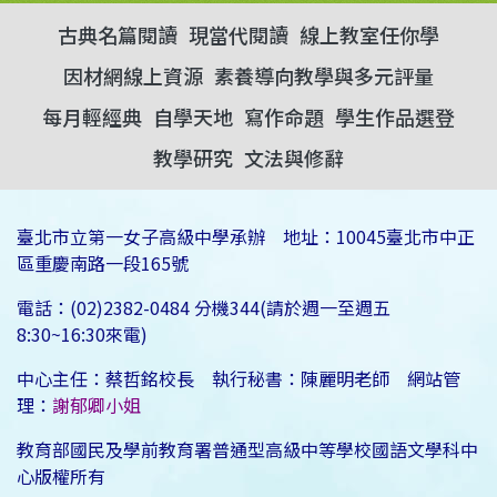
古典名篇閱讀
現當代閱讀
線上教室任你學
因材網線上資源
素養導向教學與多元評量
每月輕經典
自學天地
寫作命題
學生作品選登
教學研究
文法與修辭
臺北市立第一女子高級中學承辦 地址：10045臺北市中正
區重慶南路一段165號
電話：(02)2382-0484 分機344(請於週一至週五
8:30~16:30來電)
中心主任：蔡哲銘校長 執行秘書：陳麗明老師 網站管
理：
謝郁卿小姐
教育部國民及學前教育署普通型高級中等學校國語文學科中
心版權所有