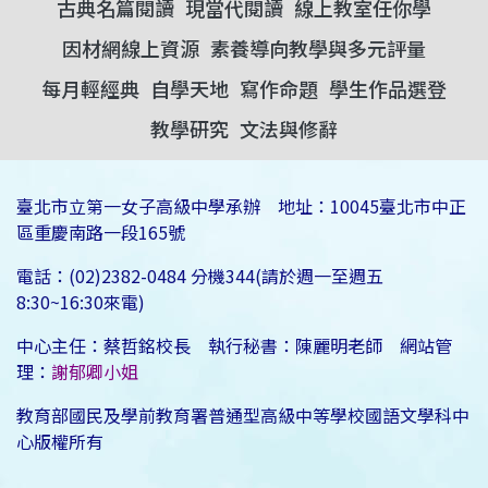
古典名篇閱讀
現當代閱讀
線上教室任你學
因材網線上資源
素養導向教學與多元評量
每月輕經典
自學天地
寫作命題
學生作品選登
教學研究
文法與修辭
臺北市立第一女子高級中學承辦 地址：10045臺北市中正
區重慶南路一段165號
電話：(02)2382-0484 分機344(請於週一至週五
8:30~16:30來電)
中心主任：蔡哲銘校長 執行秘書：陳麗明老師 網站管
理：
謝郁卿小姐
教育部國民及學前教育署普通型高級中等學校國語文學科中
心版權所有