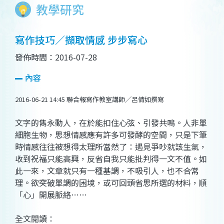
教學研究
寫作技巧／擷取情感 步步寫心
發佈時間：2016-07-28
內容
2016-06-21 14:45 聯合報寫作教室講師╱呂倩如撰寫
文字的雋永動人，在於能扣住心弦、引發共鳴。人非單
細胞生物，思想情感應有許多可發酵的空間，只是下筆
時情感往往被想得太理所當然了：遇見爭吵就該生氣，
收到祝福只能高興，反省自我只能批判得一文不值。如
此一來，文章就只有一種基調，不吸引人，也不合常
理。欲突破單調的困境，或可回頭省思所選的材料，順
「心」開展脈絡……
全文閱讀：