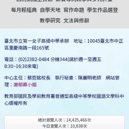
每月輕經典
自學天地
寫作命題
學生作品選登
教學研究
文法與修辭
臺北市立第一女子高級中學承辦 地址：10045臺北市中正
區重慶南路一段165號
電話：(02)2382-0484 分機344(請於週一至週五
8:30~16:30來電)
中心主任：蔡哲銘校長 執行秘書：陳麗明老師 網站管
理：
謝郁卿小姐
教育部國民及學前教育署普通型高級中等學校國語文學科中
心版權所有
總計瀏覽人次：
14,425,466
次
今日瀏覽人次：
10,838
次