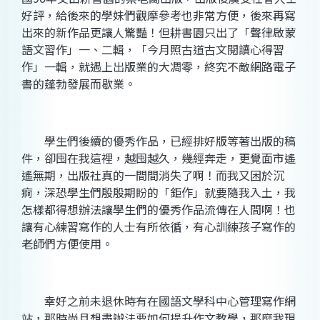
好評，給後來的學妹們觀摩參考也非常方便，後來再寫
出來的新作品更讓人驚豔！但耕書園只出了「聲律啟蒙
語文習作」一、二輯，「今月照古道古文閱讀心得習
作」一輯，就遇上出版業的大凋零，終究不敵網路電子
書的蓬勃發展而歇業。
學生們後續的優秀作品，已經排好版等著出版的稿
件，卻囤在我這裡，越囤越久，幾經奔走，更覺面市遙
遙無期，出版社真的一間間消失了啊！而我又困於沉
痾，深恐學生們殷殷期盼的「鉅作」就要隨我入土，我
怎樣都得想辦法讓學生們的優秀作品流傳在人間啊！也
讓有心練習寫作的人士有所依循，有心訓練孩子寫作的
老師們方便使用。
幸好之前未退休時有在國語文學科中心管理寫作網
站，那時尚且想盡辦法要如何提升作文教學，那麼我現