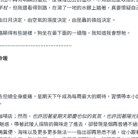
手杖
，但我還看得到路，在瀉了一地的水銀上踏著，真要懷疑自
由日月決定，由空氣的濕度決定，由昆蟲的換班決定。
路顯得有些謎樣。狗坐在最下面的一級階，我知道我會想牠。
………………………………………
冷暖
去但總全身痠痛。星期天下午成為每周最大的期待，習慣帶本小
。
咖啡店；然而，
也許因著星期天節慶也似的氣氛，也許因著陽光
魅惑，帶著武陵人探險的興味走了進去，
卻發現是個再普通不過
鴨糞便、海味以及更多更多無法一一指出卻再熟悉不過，從小跟