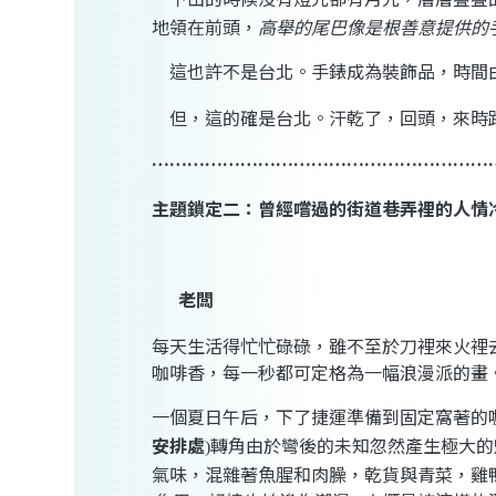
地領在前頭，
高舉的尾巴像是根善意提供的
這也許不是台北。
手錶成為裝飾品，時間
但，這的確是台北
。汗乾了，回頭，來時
…………………………………………………
主題鎖定二：曾經嚐過的街道巷弄裡的人情
老闆
每天生活得忙忙碌碌，雖不至於刀裡來火裡
咖啡香，每一秒都可定格為一幅浪漫派的畫
一個夏日午后，
下了捷運
準備到固定窩著的
安排處
轉角由於彎後的未知忽然產生極大的
)
氣味，混雜著魚腥和肉臊，乾貨與青菜，雞