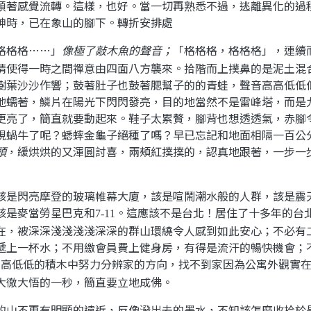
順著感覺流轉。這樣，也好。當一切再熟悉不過，逃離異化的過
神時，已在象山的腳下。
轉折安排處
格格格……」
像極了敲木魚的聲音；
「格格格，格格格」，連續
請使得一時之間禪意由四面八方襲來。拾階而上撲鼻的是泥土混
樹葉沙沙作響；鼓著肚子也鼓著腮幫子的的青蛙，聲音高高低低
地蠕著，鱗片在陽光下閃閃發亮，目的地當然不是雷峰塔，而是
更亮了，簡直就要動起來
。
鞋子太累贅，腳背也想透透氣，赤腳
現蝸牛了呢？蟋蟀金龜子絕種了嗎？早已忘記和地面相隔一百公
頭
，緩烘烘的又渾圓討喜，兩頰紅撲撲的，認真地跟著，一步一
該是閃亮摩登的玻璃帷幕大廈，該是喧鬧潮水般的人群，
該是震
該是麥當勞星巴克和
。這應該不是台北！居住了十多年的台
7-11
在，被深深淺淺淺淺深深的群山環繞令人感到如此安心；不必有
遞上一杯水；不用繳會員費上健身房，有得是流汗的暢快機會；
高高低低的積木中努力分辨家的方向，找不到家因為公寓外觀實
大徹大悟的一秒，簡直要立地成佛。
的山不再有明顯的遠近，反像潑出去的墨水，不知該怎麼收拾於