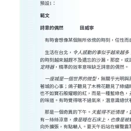
預設
：
1
範文
詩意的偶然
田威寧
有時會想像某個無所依傍的時刻，任性而
生活在台北
，
令人感動的事似乎越來越多
的時刻越來越趕不及遺忘的沙漏，那麼，或
定時器
，精準的效率意味缺乏詩意的偶然。
一座城是一個世界的微型
，無關乎光明與
著城的心事；鴿子聽見了木棉花聽見了綠繡
也不如寶石般耀眼的紅，而是一種藍綠色，
的味道。有時覺得喘不過氣來，潛意識總伏
那是一個奇異的下午。
天藍得不近情理，
有ㄧ絲絲涼意，
像是睡在石床上，也像是被
向外擴張，有點嚇人。夏天午后站在蟬聲震