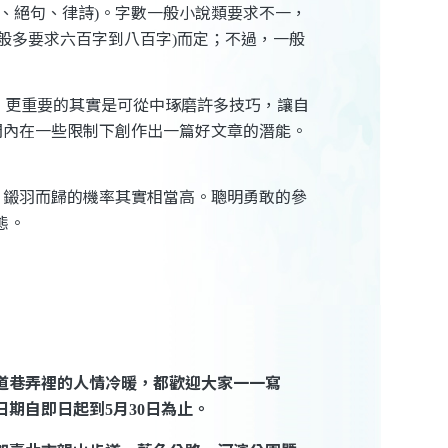
、絕句、律詩
。字數一般小說類要求不一，
)
般多要求六百字到八百字
而定；不過，一般
)
，更重要的其實是可從中琢磨許多技巧，讓自
間內在一些限制下創作出一篇好文章的潛能。
，鎩羽而歸的機率其實相當高。聰明勇敢的參
態。
道巷弄裡的人情冷暖，都歡迎大家一一寫
日期自即日起到
月
日為止。
5
30