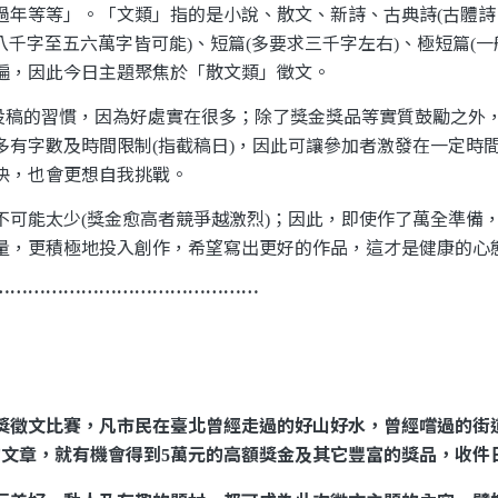
過年等等」。「文類」指的是小說、散文、新詩、古典詩
古體詩
(
八千字至五六萬字皆可能
、短篇
多要求三千字左右
、極短篇
一
)
(
)
(
遍，因此今日主題聚焦於「散文類」徵文。
投稿的習慣，因為好處實在很多；除了獎金獎品等實質鼓勵之外
多有字數及時間限制
指截稿日
，因此可讓參加者激發在一定時
(
)
快，也會更想自我挑戰。
不可能太少
獎金愈高者競爭越激烈
；因此，即使作了萬全準備
(
)
量，更積極地投入創作，希望寫出更好的作品，這才是健康的心
………………………………………
獎徵文比賽，凡市民在臺北曾經走過的好山好水，曾經嚐過的街
的文章，就有機會得到
萬元的高額獎金及其它豐富的獎品，收件
5