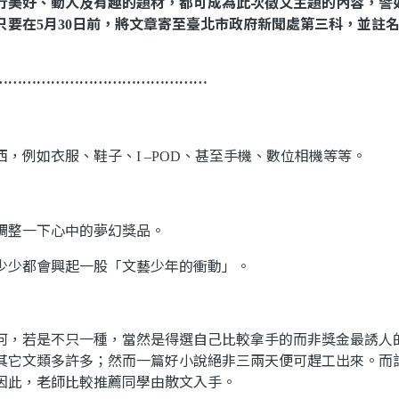
行美好、動人及有趣的題材，都可成為此次徵文主題的內容，譬
只要在
月
日前，將文章寄至臺北市政府新聞處第三科，並註
5
30
………………………………………
西，例如衣服、鞋子、
、甚至手機、數位相機等等。
I –POD
調整一下心中的夢幻獎品。
少少都會興起一股「文藝少年的衝動」。
何，若是不只一種，當然是得選自己比較拿手的而非獎金最誘人
其它文類多許多；然而一篇好小說絕非三兩天便可趕工出來。而
因此，老師比較推薦同學由散文入手。