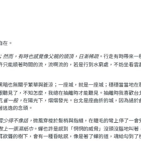
自在。
；然而，有時也感覺像父親的頭頂，日漸稀疏
。行走有時帶來一
許只能順著時間的流，流啊流的，若是行到水窮處，不妨坐看雲
黑暗也無關乎繁華與蒼涼；一座城，就是一座城；穩穩當當地在
眼聽見了，不知怎麼，我總在抽離時才能聽見。抽離時我喜歡台
孔雀一般，
在陽光下，熠熠發光。台北是座曲折的城，因為過於
著逃逸的念頭。
雲少得不像話，
微風穿梭於髮梢與指縫，在睫毛的彎上停了一會
敷上一張濕紙巾
。蟬也許是感到「惘惘的威脅」沒頭沒腦地叫著
耳欲聾的樹下，會有一種昏眩感，像是著了蟬的道，魂給勾到了