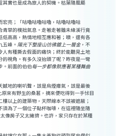
程其實也是成為旅人的契機。枯葉隨風颳
而宏亮；「咕嚕咕嚕咕嚕，咕嚕咕嚕咕
合青草的樸拙氣息。走著走著雖未緣溪行竟
低低高高，熱情地相互應和著；噢，還有各
九五峰。
陽光下整座山彷彿鍍上一層金
，不
令人有種撕去假面的痛快；終於能聽見土地
分的視角。有多久沒抬頭了呢？昨夜是一彎
步。前面的伯伯
每一步都像默應著某種舞曲
天撼地的喇叭聲，該是烏煙瘴氣，該是最後
北原來有野生的桑葚
，摘來便吃得到一手怵目
二樓以上的建築物，天際線本不該被遮蔽；
不須為了一個位子點杯咖啡，在這裡隨坐隨
在太像房子又太擁擠。也許，家只存在於某種
是就讓它在那。一隻大黃狗從頭到尾忠僕似