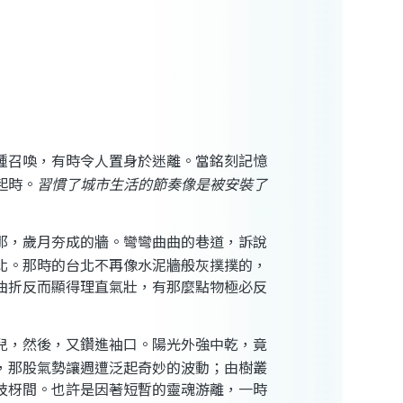
種召喚，有時令人置身於迷離。當銘刻記憶
起時。
習慣了城市生活的節奏像是被安裝了
那，歲月夯成的牆。彎彎曲曲的巷道，訴說
北。那時的台北不再像水泥牆般灰撲撲的，
曲折反而顯得理直氣壯，有那麼點物極必反
兒，然後，又鑽進袖口。陽光外強中乾，竟
，那股氣勢讓週遭泛起奇妙的波動；由樹叢
枝枒間。也許是因著短暫的靈魂游離，一時