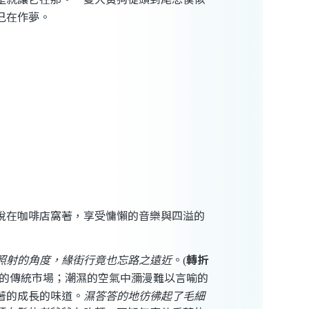
己在作夢。
說在咖啡店窩著，享受慵懶的音樂與四溢的
照射的角度，緣街行竟也忘路之遠近
。
轉折
(
的傳統市場；潮濕的空氣中瀰漫難以言喻的
著的成長的味道。
濕答答的地彷彿起了毛細