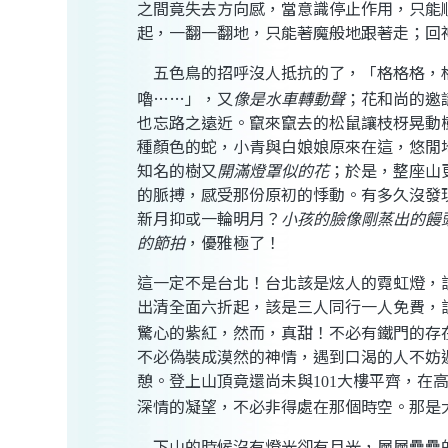
之間竟失去方向感，當意識停止作用，只能
起，一翻一翻地，只能著魔般地跟著走；回
五色鳥的招呼沒人抵抗的了，「格格格，
嚕……」，又
像是水車轉動聲
；花和尚的邀
也忘路之遠近。竄來竄去的松鼠讓枝枒晃動
種顏色的蛇，小青與白娘娘原來在這，悠閒
知名的樹又
開滿燈罩似的花
；於是，整座山
的脈搏，感受那份原初的悸動。有多久沒發
新月抑或一輪明月？
小孩的臉像剛蒸出的饅
的節拍
，優雅極了！
這一定不是台北！台北該是炫人的霓虹燈，
出清全面六折起，該是三人同行一人免費，
驚心的紫紅，然而，真甜！不必有鐵門的存
不必偽裝成漠然的神情，遇到口渴的人不妨
憩。登上山頂竟還尚未與
大樓平齊，
在
101
深情的凝望，不必非得處在那個時空。
那是
下山的時候沒有燈光卻有月光，層層疊疊