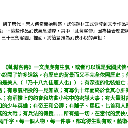
到了唐代，唐人傳奇開始興盛，武俠題材正式登陸到文學作品
傳」…這些作品武俠氣息濃厚，其中「虬髯客傳」
因為揉合歷史
「三十三劍客圖」裡面，將這篇推為武俠小說的鼻祖：
《虬髯客傳》一文虎虎有生氣，或者可以說是我國武俠
小說開了許多道路。有歷史的背景而又不完全依照歷史；
的是美人（「乃十八九佳麗人也」）；有深夜的化裝逃亡
遇；有意氣相投的一見如故；有尋仇十年而終於食其心肝
人；有酒樓上的約會和坊曲小宅中的密謀大事；有大量財
如的少年英雄；有帝王和公卿；有驢子、馬匹、匕首和人
萬的大戰；有兵法的傳授……所有這一切，在當代的武俠
兩千字。每一個人物，每一件事，都寫得生動有致。藝術