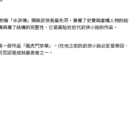
。
庵「水滸傳」開啟武俠長篇先河，兼備了史實與虛構人物的結
傳具備了結構的完整性，它是最貼近近代武俠小說的作品。
部作品「龍虎鬥京華」。(在他之前的武俠小說必定是章回、
可否認是成就最高者之一。