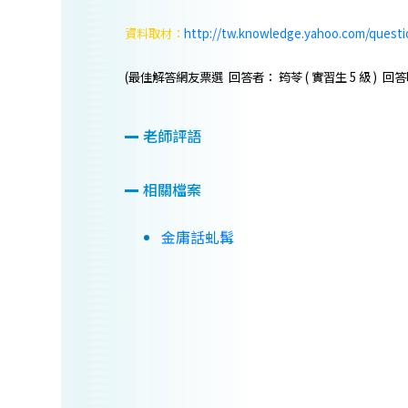
資料取材：
http://tw.knowledge.yahoo.com/questi
(最佳解答網友票選 回答者： 筠苓 ( 實習生 5 級 ) 回答時間： 
老師評語
相關檔案
金庸話虬髯