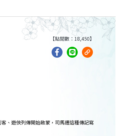
【點閱數：18,450】
刺客、遊俠列傳開始啟蒙，司馬遷這種傳記寫