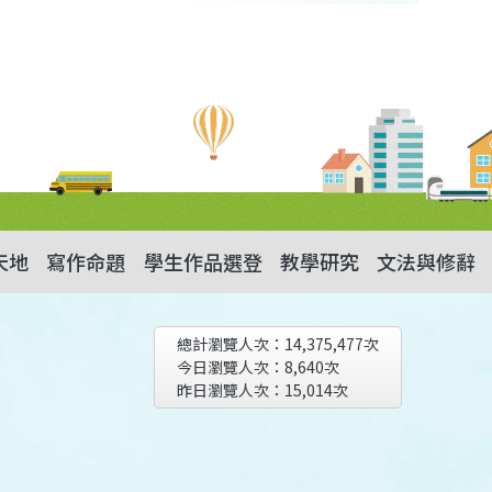
天地
寫作命題
學生作品選登
教學研究
文法與修辭
總計瀏覽人次：
14,375,477
次
今日瀏覽人次：
8,640
次
昨日瀏覽人次：
15,014
次