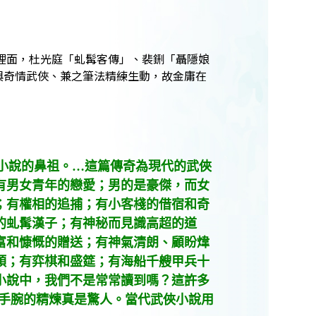
裡面，杜光庭「虬髯客傳」、裴鉶「聶隱娘
與奇情武俠、兼之筆法精練生動，故金庸在
小說的鼻祖。…這篇傳奇為現代的武俠
有男女青年的戀愛；男的是豪傑，而女
；有權相的追捕；有小客棧的借宿和奇
的
虬髯漢子；有神秘而見識高超的道
富和慷慨的贈送；有神氣清朗、顧盼煒
頭；有弈棋和盛筵；有海船千艘甲兵十
小說中，我們不是常常讀到嗎？這許多
手腕的精煉真是驚人。當代武俠小說用