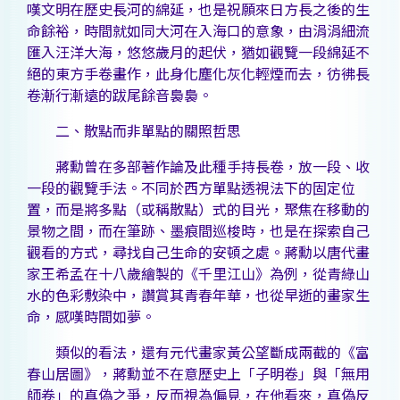
嘆文明在歷史長河的綿延，也是祝願來日方長之後的生
命餘裕，時間就如同大河在入海口的意象，由涓涓細流
匯入汪洋大海，悠悠歲月的起伏，猶如觀覽一段綿延不
絕的東方手卷畫作，此身化塵化灰化輕煙而去，彷彿長
卷漸行漸遠的跋尾餘音裊裊。
二、散點而非單點的關照哲思
蔣勳曾在多部著作論及此種手持長卷，放一段、收
一段的觀覽手法。不同於西方單點透視法下的固定位
置，而是將多點（或稱散點）式的目光，聚焦在移動的
景物之間，而在筆跡、墨痕間巡梭時，也是在探索自己
觀看的方式，尋找自己生命的安頓之處。蔣勳以唐代畫
家王希孟在十八歲繪製的《千里江山》為例，從青綠山
水的色彩敷染中，讚賞其青春年華，也從早逝的畫家生
命，感嘆時間如夢。
類似的看法，還有元代畫家黃公望斷成兩截的《富
春山居圖》，蔣勳並不在意歷史上「子明卷」與「無用
師卷」的真偽之爭，反而視為偏見，在他看來，真偽反