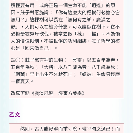
積極要有用，或許正是一個生命不能「逍遙」的原
因。莊子對惠施說：「你有這麼大的樗樹何必擔心它
無用？」這棵樹可以長在「無何有之鄉，廣漠之
野」，人們可以在樹旁倚靠，可以寢臥在樹下，它不
必擔憂被斧斤砍伐，被拿去做「棟」「樑」。不為他
人的價值限制，不被世俗的功利綑綁，莊子哲學的核
心是「回來做自己」。
註①：莊子寓言裡的生物：「冥靈」以五百年為春，
五百年為秋；「大椿」以八千歲為春，八千歲為秋；
「朝菌」早上出生不久就死亡；「蟪蛄」生命只經歷
一個夏天。
改寫蔣勳《雲淡風輕－談東方美學》
乙文
然則，古人賤尺璧而重寸陰，懼乎時之過已！而