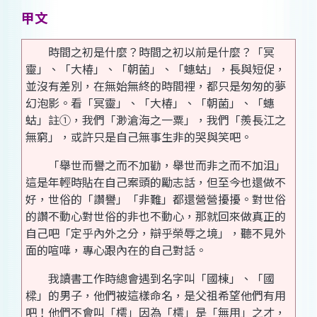
甲文
時間之初是什麼？時間之初以前是什麼？「冥
靈」、「大椿」、「朝菌」、「蟪蛄」，長與短促，
並沒有差別，在無始無終的時間裡，都只是匆匆的夢
幻泡影。看「冥靈」、「大椿」、「朝菌」、「蟪
蛄」註①，我們「渺滄海之一粟」，我們「羨長江之
無窮」，或許只是自己無事生非的哭與笑吧。
「舉世而譽之而不加勸，舉世而非之而不加沮」
這是年輕時貼在自己案頭的勵志話，但至今也還做不
好，世俗的「讚譽」「非難」都還營營擾擾。對世俗
的讚不動心對世俗的非也不動心，那就回來做真正的
自己吧「定乎內外之分，辯乎榮辱之境」，聽不見外
面的喧嘩，專心跟內在的自己對話。
我讀書工作時總會遇到名字叫「國棟」、「國
樑」的男子，他們被這樣命名，是父祖希望他們有用
吧！他們不會叫「樗」因為「樗」是「無用」之才，