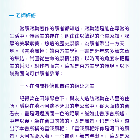
老師評語
常讀蔣勳著作的讀者都知道，蔣勳總是能在尋常的
生活中，體察美的存在；他往往以敏銳的心靈感知，深
厚的美學素養，悠遠的歷史感懷，為讀者帶出一方天
地。《雲淡風輕：談東方美學》一書是近年來多篇文章
的集結，試圖從生命的感悟出發，以時間的角度來把握
美的哲思，對作者而言，這就是東方美學的體現。以下
幾點面向可供讀者參考：
一、在時間裡俯仰自得的綿延之美
記得曾在因緣際會下，與友人造訪蔣勳在八里的住
所，隱身在淡水河邊不起眼的老公寓中，從大面積的窗
看去，盡是河邊廣闊一色的絕景。誠如此書序言所述，
中年以後，坐在窗口閱讀的，既是風景，也是心境，道
出了本書所稱的雲淡風輕：「雲淡風輕好像是河口的風
景，大河就要入海，一心告別，無有罣礙。」這既是感