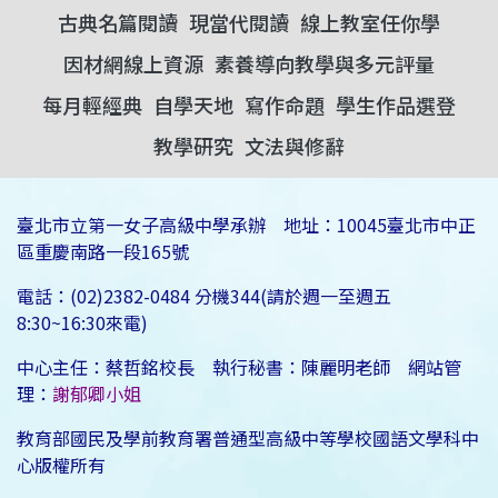
古典名篇閱讀
現當代閱讀
線上教室任你學
因材網線上資源
素養導向教學與多元評量
每月輕經典
自學天地
寫作命題
學生作品選登
教學研究
文法與修辭
臺北市立第一女子高級中學承辦 地址：10045臺北市中正
區重慶南路一段165號
電話：(02)2382-0484 分機344(請於週一至週五
8:30~16:30來電)
中心主任：蔡哲銘校長 執行秘書：陳麗明老師 網站管
理：
謝郁卿小姐
教育部國民及學前教育署普通型高級中等學校國語文學科中
心版權所有