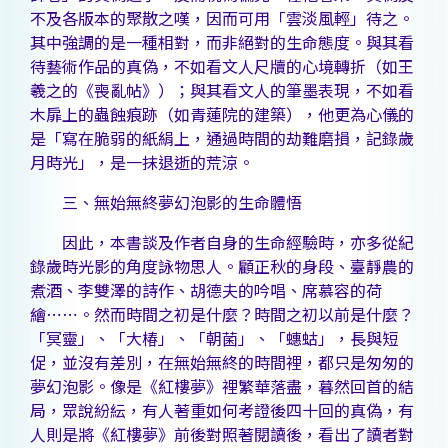
不及各版本的聚散之嘆，因而可用「雲淡風輕」待之。
其中強調的是一種相對，而非絕對的生命態度。與其看
待藝術作品的真偽，不如看文人尺牘的心境轉折（如王
羲之的《喪亂帖》）；與其看文人的筆墨表現，不如看
木扉上的蟲蝕痕跡（如青蓮院的建築），他更為心儀的
是「寫在脆弱的紙絹上，通過時間的劫難磨損，記錄歲
月時光」，是一抹退逝的荒涼。
三、無始無終夢幻泡影的生命體悟
因此，本書談及作者自身的生命經驗時，亦多從紀
錄歲時光影的角度詠物思人。顧正秋的身段、臺靜農的
煮酒、李雙澤的詩作、胡德夫的吟唱、席慕容的荷
繪⋯⋯。然而時間之初是什麼？時間之初以前是什麼？
「冥靈」、「大椿」、「朝菌」、「蟪蛄」，長與短
促，並沒有差別，在無始無終的時間裡，都只是匆匆的
夢幻泡影。像是《紅樓夢》裡繁華落盡，暮然回首的結
局，眾說紛紜，有人著重如何考證後四十回的真偽，有
人則是將《紅樓夢》前後對照著閱讀後，看出了讀者對