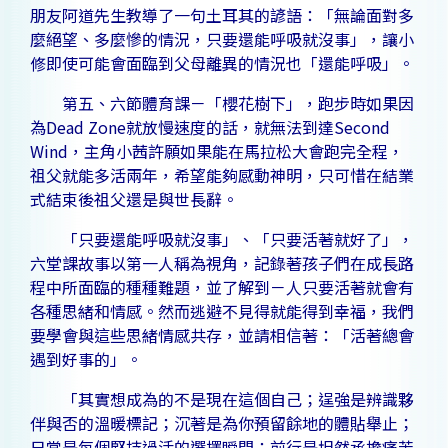
朋友阿道先生教導了一句土耳其的諺語：「無論面對多
麼絕望、多麼慘的情況，只要還能呼吸就沒事」，讓小
修即使可能會面臨到父母離異的情況也「還能呼吸」。
第五、六節體育課－「櫻花樹下」，跑步時如果因
為Dead Zone就放慢速度的話，就無法到達Second
Wind，主角小茜許願如果能在馬拉松大會跑完全程，
祖父就能多活兩年，希望能夠感動神明，只可惜在結業
式結束後祖父還是與世長辭。
「只要還能呼吸就沒事」、「只要活著就好了」，
六堂課故事以第一人稱為視角，記錄著孩子們在成長路
程中所面臨的種種難題，並了解到－人只要活著就會有
各種思緒和情感。然而逃避不見得就能得到幸福，我們
要學會與這些思緒情感共存，並請相信著：「活著總會
遇到好事的」。
「其實想成為的不是現在這個自己；逞強是辨識夥
伴與否的溫暖標記；沉著是為你預留餘地的體貼舉止；
日常是每個堅持過活的選擇瞬間；前行是坦然承擔痛苦