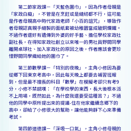
第二節家政課－「天藍色圍巾」，因為作者母親是
「家政白癡」，不管是在烹飪或是縫紉都不行，這可能
是作者母親高中時代家政老師「小百的詛咒」，導致作
者母親認真親手縫製的面紙套被幼稚園當成破銅爛鐵。
不過作者還好有遺傳到外婆的好手藝、擔任學校家政社
副社長，在得知家政社創立以來唯一的男社員野間同學
離開桌球社、加入家政社的原因之後，作者應該會更珍
惜野間同學織給她的圍巾了。
第三節數學課－「特別的夜晚」，主角小修因為要
從鄉下回東京考高中，因此每天晚上都要去補習班報
到，但是最不擅長的科目「數學」在模擬考卻只有考9
分，小修不禁感嘆：「在學校學的東西，長大後根本派
不上用場，既然如此，為什麼我還要受這種苦？」不過
他的同學中原所提出來的提議-住在他家繼續念鄉下的
高中，卻給了小修很大的幫助，讓他能夠靜下心來準備
考試。
第四節道德課－「深吸一口氣」，主角小修母親的