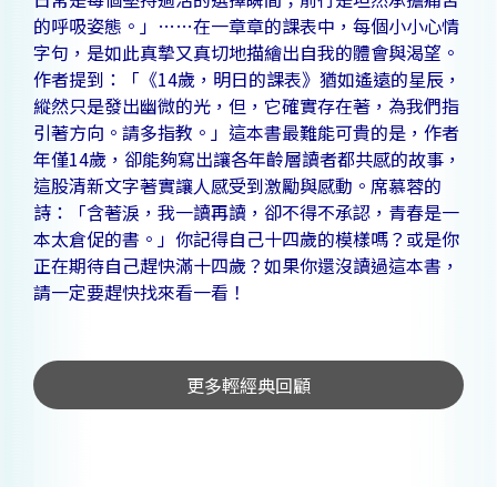
的呼吸姿態。」……在一章章的課表中，每個小小心情
字句，是如此真摯又真切地描繪出自我的體會與渴望。
作者提到：「《14歲，明日的課表》猶如遙遠的星辰，
縱然只是發出幽微的光，但，它確實存在著，為我們指
引著方向。請多指教。」這本書最難能可貴的是，作者
年僅14歲，卻能夠寫出讓各年齡層讀者都共感的故事，
這股清新文字著實讓人感受到激勵與感動。席慕蓉的
詩：「含著淚，我一讀再讀，卻不得不承認，青春是一
本太倉促的書。」你記得自己十四歲的模樣嗎？或是你
正在期待自己趕快滿十四歲？如果你還沒讀過這本書，
請一定要趕快找來看一看！
更多輕經典回顧