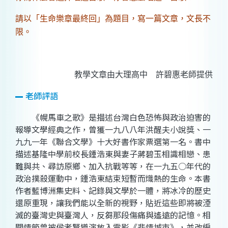
請以「生命樂章最終回」為題目，寫一篇文章，文長不
限。
教學文章由大理高中 許碧惠老師提供
老師評語
《幌馬車之歌》是描述台灣白色恐怖與政治迫害的
報導文學經典之作，曾獲一九八八年洪醒夫小說獎、一
九九一年《聯合文學》十大好書作家票選第一名。書中
描述基隆中學前校長鍾浩東與妻子蔣碧玉相識相戀、患
難與共、尋訪原鄉、加入抗戰等等，在一九五○年代的
政治撲殺運動中，鍾浩東結束短暫而熾熱的生命。本書
作者藍博洲集史料、記錄與文學於一體，將冰冷的歷史
還原重現，讓我們能以全新的視野，貼近這些即將被湮
滅的臺灣史與臺灣人，反芻那段傷痛與遙遠的記憶。相
關情節曾被侯孝賢導演放入電影《悲情城市》，並改編