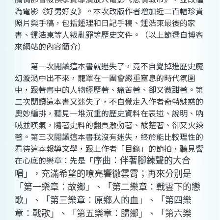
為電影《好男好女》。本次改版作者增加近二百幅珍貴
照片與手稿，包括鍾理和日記手稿、鍾浩東最後的家
書、鍾浩東等人叛亂罪等歷史文件。（以上節選自博客
來網站的內容簡介）
第一次閱讀這本書就迷失了，竟不自覺掉進歷史魔
幻漩渦中出不來，籠罩在一團會嚴重窒息的時代氛圍
中，跟著書中的人物經歷著、痛苦著、卻又微甜著。第
二次閱讀這本書又迷失了，不自覺走入作者奇特魅惑的
奧妙編排，聽見一堆沉重的歷史資料在表述、說明、吶
喊並嘆氣，隨著史料的翻頁激動著、酸楚著、卻又火辣
著。第三次閱讀這本書我沒有迷失，終於能比較理性的
看待這本報導文學，跟上作者「目錄」的節拍，聽見響
在心底的樂章：先是「
序曲：伴著腳鍊聲的大合
唱」，充滿希望的嘹亮響徹雲霄；再來分別是
「第一樂章：故鄉」、「第二樂章：戰雲下的戀
歌」、「第三樂章：原鄉人的血」、「第四樂
章：戰歌」、「第五樂章：歸鄉」、「第六樂