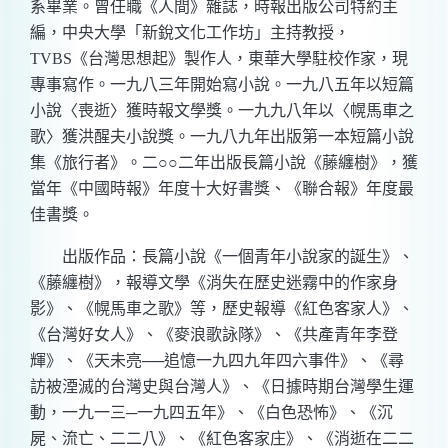
系畢業。曾任職《人間》雜誌，時報出版公司特約主
編，中央大學「新銳文化工作坊」主持教授，
TVBS《台灣思想起》製作人，東華大學駐校作家，現
專事寫作。一九八三年開始寫小說。一九八五年以短篇
小說〈喪逝〉獲時報文學獎。一九九八年以〈幌馬車之
歌〉獲洪醒夫小說獎。一九八九年出版第一本短篇小說
集《旅行者》。二○○二年出版長篇小說《藤纏樹》，獲
當年《中國時報》年度十大好書獎、《聯合報》年度最
佳書獎。
出版作品：長篇小說《一個青年小說家的誕生》、
《藤纏樹》，報導文學《消失在歷史迷霧中的作家身
影》、《幌馬車之歌》等，歷史報導《紅色客家人》、
《台灣好女人》、《麥浪歌詠隊》、《共產青年李登
輝》、《天未亮──追憶一九四九年四六事件》、《尋
訪被湮滅的台灣史與台灣人》、《日據時期台灣學生運
動，一九一三─一九四五年》、《白色恐怖》、《沉
屍、流亡、二二八》、《紅色客家庄》、《消逝在二二