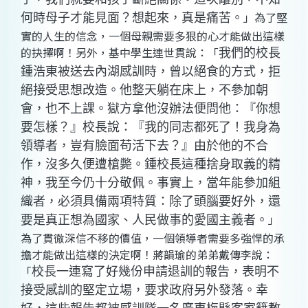
」為了堅
何時母子才能見面？想起來，真是痛苦。
實的人生的信念，一個母親需要多狠的心才能做出這樣
的抉擇啊！另外，基中學生連世貫說：「
我們的校長
鍾浩東被送去內湖感訓時，曾以絕食的方式，拒
絕接受思想改造。他整天躺在床上，不參加朝
會，也不上課。獄方拿他沒辦法便問他：『你想
要怎樣？』校長說：『我的同志都死了！我身為
領導者，豈有臉面苟活下去？』由於他的不合
作，沒多久便遭槍斃。鍾校長這種捨身取義的精
神，我至今仍十分敬佩。事實上，當年能參加組
織者，必須具備兩項特質：除了頭腦要好外，還
」
要是真正想為國家、人民做事的愛國主義者。
為了貫徹深信不移的價值，一個領導者需要多強悍的承
擔才能做出這樣的決定啊！蔣韻瑜的弟弟戴傳李說：
「
校長一連寫了好幾份申請退訓的報告，表明不
接受感訓的堅定立場，要求政府另外發落。幸