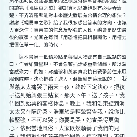
擠不出時間及腦容量來問這樣沒有標準答案的問題，但
閱讀完《幌馬車之歌》卻認真地以為絕對有必要弄清
楚，不弄清楚哪能對未來歷史發展有合情合理的想法？
謝謝《幌馬車之歌》給了我很多想出答案的方向，也讓
人更深信：真善美的信念及堅強的人性，總會是歷史最
後的贏家。尤其在每個「用恐懼把真相模糊化、用權力
把價值單一化」的時代。
這本書另一個精彩點是每個人物都有自己說話的聲
口，作者如實呈現，不會急著插話或重新潤飾，所以深
富感染力。例如：蔣蘊瑜和黃素貞為抗日戰爭前往東區
服務隊時，決心把孩子送人，蔣韻瑜是這麼說的：「
我
與蕭太太痛哭了兩天三夜，終於下定決心，把孩
子送到始興張三姑家。那天下午，送了孩子，我
們回到始興的客棧休息。晚上，我和浩東聽到消
太太又在隔房哭。浩東於是輕聲警告我，說你比
較堅強，不可以哭；你要是哭，她會哭得更傷
心。依照當地風俗，人家既然領養了我們的兒
子，我們就要和孩子斷絕關係。這次離別，不知