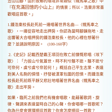
笠山山腳，由於故鄉的環境非常類似〈幌馬車之歌〉中
在充滿回憶的小山上
『
』的情景；所以，浩東非常喜
歡唱這首歌。」
1.鍾浩東校長赴死前一邊唱著世界名曲—〈幌馬車之
歌〉，一邊從容地走出押房。你認為當時腳鍊拖地、走
出響著大合唱押房的鍾浩東校長，他的心裡在想著什
麼？並請說明原因。 (100-160字）
2.《史記》記載
西楚霸王
項羽在敗亡前慷慨悲唱〈垓下
歌〉：「力拔山兮氣蓋世，時不利兮騅不逝。騅不逝兮
可奈何，虞兮虞兮奈若何！」概括自己平生志業、表達
對美人名駒的憐惜、抒發被漢軍包圍的怨憤。而鍾浩東
校長赴死前既平靜又悲壯地唱著世界名曲〈幌馬車之
歌〉走出牢房。
如果，臨死之前我們也有機會唱歌，能藉著歌詞、旋
律、聲調來表達當時自己的心聲，你會唱哪一首歌呢？
你為什麼會選擇唱這首歌？你會怎麼唱這一首歌？