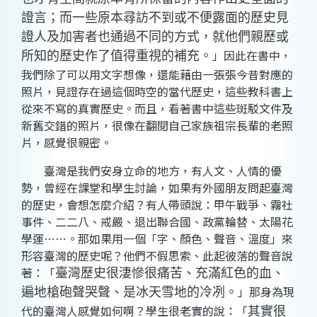
證言；而一些原本尋訪不到或不便露面的歷史見
證人及加害者也通過不同的方式，就他們親歷或
」因此在書中，
所知的歷史作了值得重視的補充。
我們除了可以用文字想像，還能藉由一張張今昔對應的
照片，見證存在過這個時空的當代歷史，這些教科書上
從來不寫的真實歷史。而且，看著書中這些斑駁文件及
新舊交錯的照片，很像在翻閱自己家族祖宗長輩的老照
片，感覺很親密。
臺灣是我們安身立命的地方，有人文、人情的優
勢，曾經在課堂和學生討論，如果有外國朋友問起臺灣
的歷史，會想怎麼介紹？有人帶頭說：甲午戰爭、霧社
事件、二二八、戒嚴、退出聯合國、政黨輪替、太陽花
學運……。那如果用一個「字、顏色、聲音、溫度」來
形容臺灣的歷史呢？他們不假思索、此起彼落的聲音說
著：「
臺灣歷史很淒慘很痛苦、充滿紅色的血、
」那身為現
遍地槍砲聲哭聲、是冰天雪地的冷冽。
代的臺灣人感覺如何啊？學生很老實的說：「
其實很