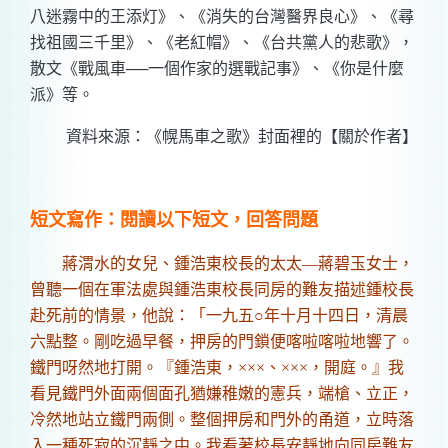
八迷霧中的王添灯》、《消失的台灣醫界良心》、《尋
找祖國三千里》、《老紅帽》、《台共黨人的悲歌》，
散文《戰風車──一個作家的選戰記事》、《你是什麼
派》等。
資料來源：《幌馬車之歌》封面裡的【關於作者】
短文寫作：閱讀以下短文，回答問題
蔣渭水的女兒、鍾浩東校長的太太—蔣碧玉女士，
曾聽一個在軍法處與鍾浩東校長同房的難友描述鍾校長
赴死前的情景，他說：「一九五○年十月十四日，清晨
六點整。剛吃過早餐，押房的門鎖便喀啦喀啦地響了。
鐵門呀然地打開。『鍾浩東，×××、×××，開庭。』我
看見鐵門外面兩個面孔猶嫌稚嫩的憲兵，端槍、立正，
冷然地站立鐵門兩側。整個押房和門外的甬道，立時落
入一種死寂的沉靜之中。我看著校長安靜地向同房難友