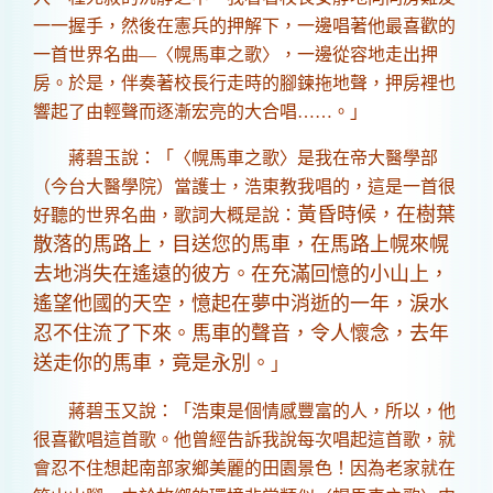
一一握手，然後在憲兵的押解下，一邊唱著他最喜歡的
一首世界名曲—〈幌馬車之歌〉，一邊從容地走出押
房。於是，伴奏著校長行走時的腳鍊拖地聲，押房裡也
響起了由輕聲而逐漸宏亮的大合唱……。」
蔣碧玉說：「〈幌馬車之歌〉是我在帝大醫學部
（今台大醫學院）當護士，浩東教我唱的，這是一首很
黃昏時候，在樹葉
好聽的世界名曲，歌詞大概是說：
散落的馬路上，目送您的馬車，在馬路上幌來幌
去地消失在遙遠的彼方。在充滿回憶的小山上，
遙望他國的天空，憶起在夢中消逝的一年，淚水
忍不住流了下來。馬車的聲音，令人懷念，去年
送走你的馬車，竟是永別。
」
蔣碧玉又說：「浩東是個情感豐富的人，所以，他
很喜歡唱這首歌。他曾經告訴我說每次唱起這首歌，就
會忍不住想起南部家鄉美麗的田園景色！因為老家就在