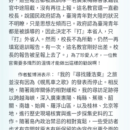
好，這些報告都被感訓隊一名廣東梅縣客家籍教
官中途阻截，沒有再往上報。這名教官還一直勸
校長，說國民政府認為，臺灣青年對大陸的狀況
不明瞭，只是思想左傾而已。政府認為臺灣青年
都是被誤導的，因此決定不『打』本省人，只
『打』外省人。然而，校長不為所動，仍然一再
填寫退訓報告。有一次，這名教官剛好出差。校
」為了珍愛人才，一位教
長的報告被呈報上去了。
官需要多熾烈的溫情才能做出這樣的勸說啊！
作者藍博洲表示：「
我的『尋找鍾浩東』之旅
並沒有因為《幌馬車之歌》的發表而停止。相反
地，隨著兩岸關係的相對緩和，我的尋訪足跡得
以跨越海峽，深入廣東惠陽、梅縣、蕉嶺、韶
關、南雄、始興、羅浮山區，以及桂林、北京等
地，進行歷史現場核實與進一步採集史料的工
作。隨著島內政治禁忌的相對寬鬆，一些受訪者
也才有空間就原本有所保留的內容作出更全面的