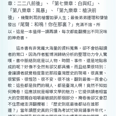
章：二二八前後」、「第七樂章：白與紅」、
「第八樂章：風暴」、「第九樂章：槍決前
」，幾聲刺耳的槍響如夢人生；最後弟弟鍾理和悽愴
後
發出「
」充滿不捨。所
尾聲：和鳴！你在那裏？
以，這是一本值得一讀再讀，每次都能翻攪出不同況味
的神奇書。
這本書有非常龐大海量的資料蒐集，卻不會妨礙讀
者的胃口，因為作者藍博洲歸納分析的整理功力令人驚
嘆，書中脈絡到底是以人物、時間、事件、還是地點串
成的呢？好像不全然有卻又都具備，而且結果很特別：
會讓讀者感覺極度靠近那段臺灣歷史的現場，很真實、
很緊張、很惶恐、很不安、很不捨，翻到最後一頁會心
軟：這些都是我們的親人、都是臺灣人啊！竟然不知如
何掩卷！這應該就是報導文學的魅力，它提供讀者相當
大的空間獨自咀嚼最敏感的那個部分。掩卷後卻又會忍
不住思緒澎湃翻攪著：「歷史到底最後都站在誰那
邊？」當年讀歷史真的只懂為考試忙碌背誦事件年代，