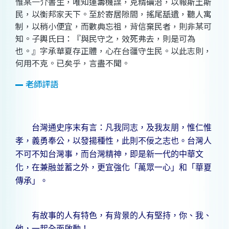
惟某一介書生，唯知運籌機謀，克精礪治，以報斯土斯
民，以衡邦家天下。至於寄居隙間，搖尾舐遺，聽人寓
制，以稍小便宜，而數典忘祖，背信棄民者，則非某可
知。子輿氏曰：『與民守之，效死弗去，則是可為
也。』字承華夏存正體，心在台疆守生民。以此志則，
何用不克。已矣乎，言盡不聞。
老師評語
台灣通史序末有言：凡我同志，及我友朋，惟仁惟
孝，義勇奉公，以發揚種性，此則不佞之志也。台灣人
不可不知台灣事，而台灣精神，即是新一代的中華文
化，在兼融並蓄之外，更宜強化「萬眾一心」和「華夏
傳承」。
有故事的人有特色，有背景的人有堅持，你、我、
他，一起全面啟動！