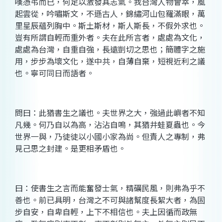
嘆憑弔而已，何足以激發其志氣。我台灣人物會萃，風
起雲從，吟嘯斯文，不遜古人，錦繡河山包羅滿眼，萬
里星辰蘊列胸中。斯土斯材，斯人斯長，不假外求也。
豈有所謂自輕而重外者。夫在此所言者，處處為文化，
處處為台灣，自重自強，長遠剴切之思也；簡體字之施
用，步步為壞文化，遂中共，自薄自棄，短視近利之議
也。寧可同日而語者。
問曰：此猶書生之議也。夫世界之大，強過此嶼者不知
凡幾。何乃自以為高，沾沾自鳴，其猶井蛙夏蟲也。今
世界一與，乃徒徒以小國小家為尚。但責人之專制，弗
見己思之封建。是更相矛盾也。
曰：使書生之言而能奮發士氣，精礪民風，則弗為乎不
善也。前已具明，台灣之不可與諸幫度長絜大者，為固
步自安，自卑自輕，上下不相信也。夫上因循而政無