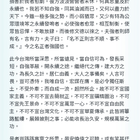
損害於我者愈劇。彼方汲汲營營者未休，何真思量及於
永續也。我若不知自強，同其淪滅而已，又何以盡力於
天下。今雖一極多強之勢，而小弱猶眾，又少有特為公
眾環境等之永續發鳴者。必使強者愈眾，相互制衡，使
眾皆忌憚，不敢放肆，而後修文德以徠之。夫強者則師
有名，言有力。夫子曰：『名不正則言不順、事不
成。』今之名正者強國也。
此今台灣所當深思，所當遠見。當自信可為，發長采
短，自強革蔽，開永續之途，繼絕代之傳，建大方之
功，為長久之計。居仁由義，大人之事備矣。人言可
畏，豈可憑恃，我唯自信，宏謀在膺。是必令獨任斯
土，不受外牽；而自成一流，超然所企。故不可不宣國
家主義，不可不宣去簡就正，不可不宣礪精圖治，不可
不宣先王景命，不可不宣萬眾一心，不可不宣自由民
主，不可不宣台灣文化，不可不宣華夏傳承。此皆將篳
路藍縷，展棘披荆之事；必能收長治久安，規模萬葉之
功。
是者豈踽踽寒窗之所思，晏安僥倖之可臆。或有笑其迂