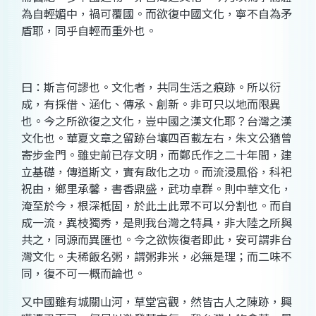
為自輕媚中，禍可覆國。而欲復中國文化，寧不自為矛
盾耶，同乎自輕而重外也。
曰：斯言何謬也。文化者，共同生活之痕跡。所以衍
成，有採借、涵化、傳承、創新。非可只以地而限異
也。今之所欲復之文化，豈中國之漢文化耶？台灣之漢
文化也。華夏文章之留跡台壤四百載左右，朱文公猶曾
寄步金門。雖史前已存文明，而鄭氏作之二十年間，建
立基礎，傳道斯文，實有啟化之功。而流浸風俗，科祀
祝由，鄉里承馨，書香鼎盛，武功卓群。則中華文化，
淹至於今，根深柢固，於此土此眾不可以分割也。而自
成一流，異枝獨秀，是則我台灣之特具，非大陸之所與
共之，同源而異匯也。今之欲恢復者即此，安可謂非台
灣文化。夫稀飯名粥，謂粥非米，必無是理；而二味不
同，復不可一概而論也。
又中國雖有城關山河，草堂宮觀，然皆古人之陳跡，興