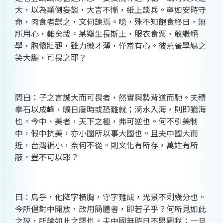
大，以為顛倒妄談，大言不慚，紙上談兵。寧如安時守
命，肉食者謀之，文何諫焉。噫，殊不知飽食終日，無
所用心，難矣哉。某竊生長斯土，服衣食粟，敢繼絕
學，胸懷壯觀，雖力微才薄，僅當有心。彼燕雀學鳩之
笑大鵬，可畏之耶？
問曰：子之言誠大而可畏者，然實與勢背道而馳。夫積
拳石以成峰，曠日廢時或恐難就；滴水入海，則即猶海
也。今中、美者，天下之極，弗可逆也。何不引美制
中，假中抗美，亦小國所以事大國也。且夫中國大而
近，台灣褊小，奈何不從。則文化有所存，萬姓有所
蔽。豈不可以耶？
曰：烏乎，他降字橫胸，守字難成，光景不剩幾分也。
今所倡對中開放，改用簡體者，即若子乎？何所見如此
之狹，所論如此之謬也。夫中國無時日不思圖我；一旦