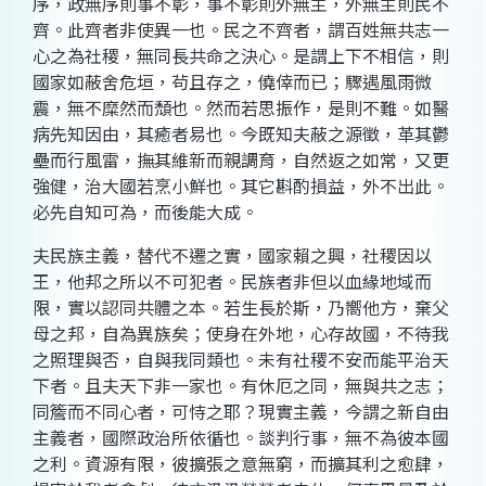
序，政無序則事不彰，事不彰則外無主，外無主則民不
齊。此齊者非使異一也。民之不齊者，謂百姓無共志一
心之為社稷，無同長共命之決心。是謂上下不相信，則
國家如蔽舍危垣，茍且存之，僥倖而已；驟遇風雨微
震，無不糜然而頹也。然而若思振作，是則不難。如醫
病先知因由，其癒者易也。今既知夫蔽之源徵，革其鬱
壘而行風雷，撫其維新而親調育，自然返之如常，又更
強健，治大國若烹小鮮也。其它斟酌損益，外不出此。
必先自知可為，而後能大成。
夫民族主義，替代不遷之實，國家賴之興，社稷因以
王，他邦之所以不可犯者。民族者非但以血緣地域而
限，實以認同共體之本。若生長於斯，乃嚮他方，棄父
母之邦，自為異族矣；使身在外地，心存故國，不待我
之照理與否，自與我同類也。未有社稷不安而能平治天
下者。且夫天下非一家也。有休厄之同，無與共之志；
同簷而不同心者，可恃之耶？現實主義，今謂之新自由
主義者，國際政治所依循也。談判行事，無不為彼本國
之利。資源有限，彼擴張之意無窮，而擴其利之愈肆，