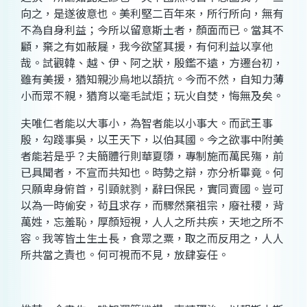
向之，是遂彼意也。美利堅二百年來，所行所向，無有
不為自身利益；今所以留意斯土者，顏面而已。當其不
顧，棄之有如蔽屣，我今欲望其援，有何利益以享他
哉。試觀韓、越、伊、阿之狀，殷鑑不遠，方遷台初，
雖有美援，猶知親沙烏地以頡抗。今而不然，自知力薄
小而眾不親，猶育以毫毛試炬；玩火自焚，悔無及矣。
夫唯仁者能以大事小，為智者能以小事大。而武王事
殷，勾踐事吳，以王天下，以伯其國。今之欲事中附美
者能若是乎？夫簡體行則華夏隳，專制施而萬民殤，前
已具聞者，不宣而共知也。時勢之辯，亦分析畢竟。何
只願卑身俯首，引頸就剹，辭曰保民，實同賣國。豈可
以為一時偷安，茍且求存，而驟然棄祖宗，廢社稷，背
萬姓，忘羞恥，厚顏短視，人人之所共疾，天地之所不
容。我等皆土生土長，食眾之粟，取之而反用之，人人
所共當之責也。何可視而不見，放肆妄任。