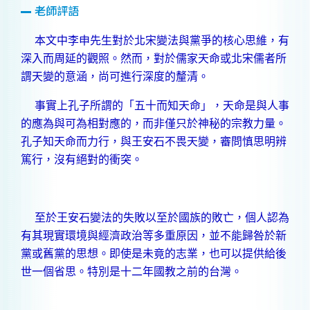
老師評語
本文中李申先生對於北宋變法與黨爭的核心思維，有
深入而周延的觀照。然而，對於儒家天命或北宋儒者所
謂天變的意涵，尚可進行深度的釐清
。
事實上孔子所謂的「五十而知天命」，天命是與人事
的應為與可為相對應的，而非僅只於神秘的宗教力量。
孔子知天命而力行，與王安石不畏天變，審問慎思明辨
篤行，沒有絕對的衝突。
至於王安石變法的失敗以至於國族的敗亡，個人認為
有其現實環境與經濟政治等多重原因，並不能歸咎於新
黨或舊黨的思想。即使是未竟的志業，也可以提供給後
世一個省思。特別是十二年國教之前的台灣。