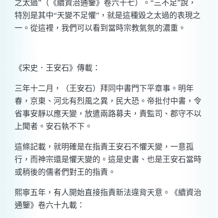
之太過”（《續資治通鑒》卷六十七）。“三不足”說，
特別是其中“天變不足懼”，就是這種毀之太過的表現之
一。從這裡，我們可以看到當時宗教氣氛的濃重。
《宋史．王安石》傳載：
三年十二月，（王安石）拜同中書門下平章事。明年
春，京東、河北有烈風之異，民大恐。帝批付中書，令
省事安靜以應天變，放遣兩路募夫，責監司、郡守不以
上聞者。安石執不下。
這條記載，就明確是在指責王安石不懼天變，一意孤
行，而神宗還是懼天變的。這是史書、也是王安石當時
或稍後的儒者們對王的指責。
熙寧五年，有人開始直接指責新法違背天意。《續資治
通鑒》卷六十九載：