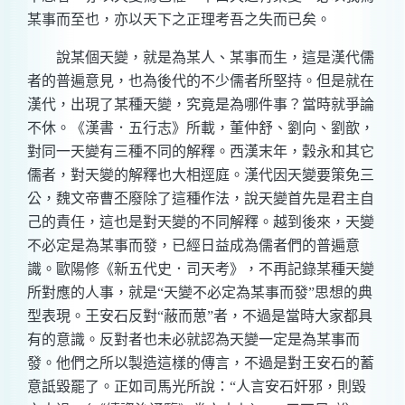
某事而至也，亦以天下之正理考吾之失而已矣。
說某個天變，就是為某人、某事而生，這是漢代儒
者的普遍意見，也為後代的不少儒者所堅持。但是就在
漢代，出現了某種天變，究竟是為哪件事？當時就爭論
不休。《漢書．五行志》所載，董仲舒、劉向、劉歆，
對同一天變有三種不同的解釋。西漢末年，穀永和其它
儒者，對天變的解釋也大相逕庭。漢代因天變要策免三
公，魏文帝曹丕廢除了這種作法，說天變首先是君主自
己的責任，這也是對天變的不同解釋。越到後來，天變
不必定是為某事而發，已經日益成為儒者們的普遍意
識。歐陽修《新五代史．司天考》，不再記錄某種天變
所對應的人事，就是“天變不必定為某事而發”思想的典
型表現。王安石反對“蔽而葸”者，不過是當時大家都具
有的意識。反對者也未必就認為天變一定是為某事而
發。他們之所以製造這樣的傳言，不過是對王安石的蓄
意詆毀罷了。正如司馬光所說：“人言安石奸邪，則毀