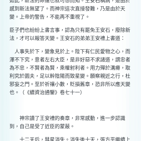
如此，新法的命運也就可想而知。王安石稱病，是由於
感到新法無望了。而神宗這次直接發難，乃是由於天
變。上帝的警告，不能再不重視了。
臣子們也紛紛上書言事，認為只有罷免王安石，廢除新
法，才可以報答天變。王安石的弟弟王安禮上書道：
人事失於下，變象見於上。陛下有仁民愛物之心，而
澤不下究，意者左右大臣，是非好惡不求諸道，謂忠者
為不忠，不賢者為賢，乘權射利者。用力殫於溝瘠，取
利究於園夫，足以幹陰陽而致星變。願察親近之行，杜
邪妄之門。至於祈禳小數，貶損舊章，恐非所以應天變
也。（《續資治通鑒》卷七十一）
神宗讀了王安禮的奏章，非常感動，進一步認識
到，自己是受了近臣的蒙蔽。
十二天后，彗星消失。消失後十天，張方平繼續上