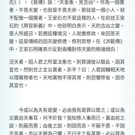
氏》）。《易傳》說：“天垂象，見吉凶”。作為一個儒
者，不畏天變，也就是不畏天命，那就是一個小人，就
不配做一個儒者。王安石也不是這樣的人。在前述王安
石的《周官新義》中，他就明白表示，天的吉凶之變，
是人所感召。若遇這種情況，人就應修政，來回答天
變。這是傳統的因天變修德、修刑思想。在《洪範傳》
中，王安石明確表示反對兩種對待天變的極端傾向：
況天者，固人君之所當法象也。則質諸彼以驗此，固其
宜也。然則世之言災異者，非乎？曰：人君固輔相天地
以理萬物者也。天地萬物不得其常，則恐懼修省，固亦
其宜也。
今或以為天有是變，必由我有是罪以致之；或以為
災異自天事耳，何予於我？我知修人事而已。蓋由前之
說，則蔽而葸；由後之說，則固而怠。不蔽不葸、不固
不怠者，亦以天變為己懼，不曰天之有某變，必以我為