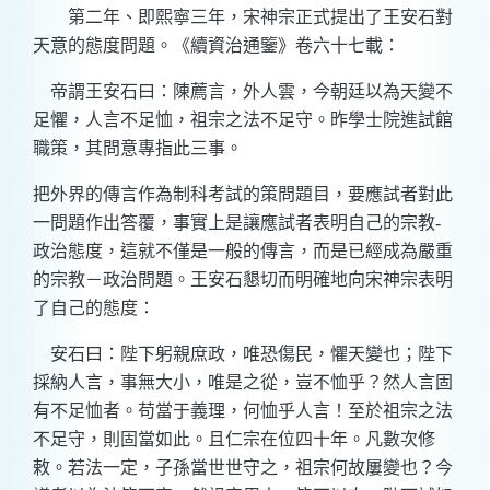
第二年、即熙寧三年，宋神宗正式提出了王安石對
天意的態度問題。《續資治通鑒》卷六十七載：
帝謂王安石曰：陳薦言，外人雲，今朝廷以為天變不
足懼，人言不足恤，祖宗之法不足守。昨學士院進試館
職策，其問意專指此三事。
把外界的傳言作為制科考試的策問題目，要應試者對此
一問題作出答覆，事實上是讓應試者表明自己的宗教
-
政治態度，這就不僅是一般的傳言，而是已經成為嚴重
的宗教－政治問題。王安石懇切而明確地向宋神宗表明
了自己的態度：
安石曰：陛下躬親庶政，唯恐傷民，懼天變也；陛下
採納人言，事無大小，唯是之從，豈不恤乎？然人言固
有不足恤者。苟當于義理，何恤乎人言！至於祖宗之法
不足守，則固當如此。且仁宗在位四十年。凡數次修
敕。若法一定，子孫當世世守之，祖宗何故屢變也？今