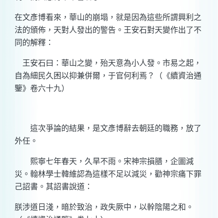
在文彥博看來，華山的崩塌，就是因為這些所謂興利之
法的頒佈，天對人發出的警告。王安石對天變作出了不
同的解釋：
王安石曰：華山之變，殆天意為小人發。市易之起，
自為細民久困以抑兼併爾，于官何利焉？（《續資治通
鑒》卷六十九）
這次爭論的結果，是文彥博辭去朝廷的職務，放了
外任。
熙寧七年春天，久旱不雨。宋神宗損膳，企圖減
災。翰林學士韓維認為這樣不足以減災，勸神宗痛下罪
己詔書。其詔書說道：
朕涉道日淺，暗於致治，政失厥中，以幹陰陽之和。