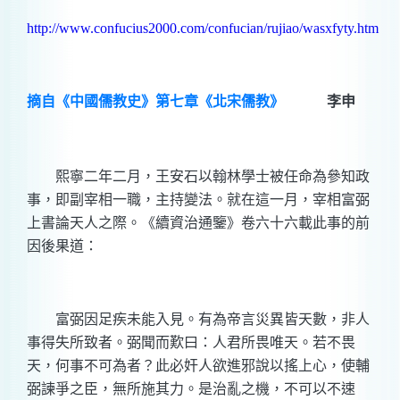
http://www.confucius2000.com/confucian/rujiao/wasxfyty.htm
摘自《中國儒教史》第七章《北宋儒教》
李申
熙寧二年二月，王安石以翰林學士被任命為參知政
事，即副宰相一職，主持變法。就在這一月，宰相富弼
上書論天人之際。《續資治通鑒》卷六十六載此事的前
因後果道：
富弼因足疾未能入見。有為帝言災異皆天數，非人
事得失所致者。弼聞而歎曰：人君所畏唯天。若不畏
天，何事不可為者？此必奸人欲進邪說以搖上心，使輔
弼諫爭之臣，無所施其力。是治亂之機，不可以不速