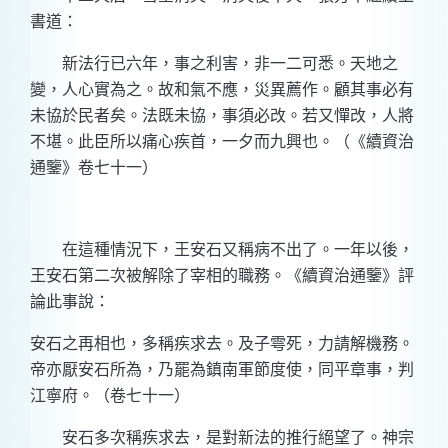
書道：
新法行已六年，事之利害，非一二可悉。天地之
變，人心實為之。故和氣不應，災異薦作。顧其事必有
未協於民者矣。法既未協，事須必改。若又憚改，人將
不堪。此臣所以痛心疾首，一夕而九興也。（《續資治
通鑒》卷七十一）
在這種情況下，王安石又稱病不出了。一年以後，
王安石第二次被解除了宰相的職務。《續資治通鑒》評
論此事說：
安石之再相也，多稱疾求去。及子雩死，力請解機務。
帝亦厭安石所為，乃罷為鎮南軍節度使，同平章事，判
江寧府。（卷七十一）
安石多次稱疾求去，是對新法的推行絕望了。神宗