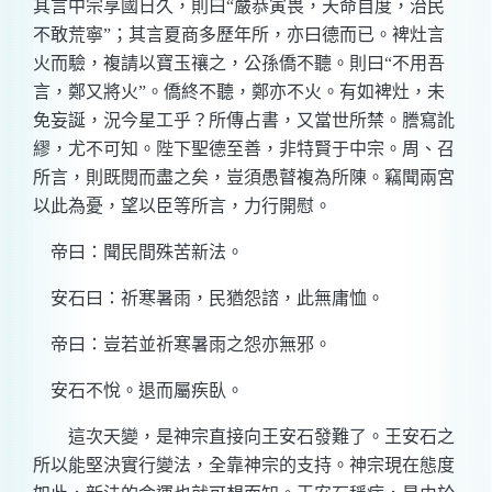
其言中宗享國日久，則曰“嚴恭寅畏，天命自度，治民
不敢荒寧”；其言夏商多歷年所，亦曰德而已。裨灶言
火而驗，複請以寶玉禳之，公孫僑不聽。則曰“不用吾
言，鄭又將火”。僑終不聽，鄭亦不火。有如裨灶，未
免妄誕，況今星工乎？所傳占書，又當世所禁。謄寫訛
繆，尤不可知。陛下聖德至善，非特賢于中宗。周、召
所言，則既閱而盡之矣，豈須愚瞽複為所陳。竊聞兩宮
以此為憂，望以臣等所言，力行開慰。
帝曰：聞民間殊苦新法。
安石曰：祈寒暑雨，民猶怨諮，此無庸恤。
帝曰：豈若並祈寒暑雨之怨亦無邪。
安石不悅。退而屬疾臥。
這次天變，是神宗直接向王安石發難了。王安石之
所以能堅決實行變法，全靠神宗的支持。神宗現在態度