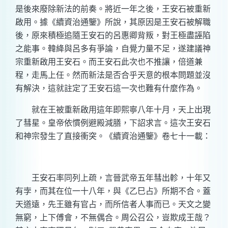
是後來廢除新法的前奏。將近一年之後，王安石被重新
啟用。據《續資治通鑒》所說，其原因是王安石被解職
後，原來積極追隨王安石的呂惠卿背叛，對王極盡誣陷
之能事。韓絳與呂多有爭論，自覺力量不足，遂建議神
宗重新啟用王安石。而王安石此次也不推讓，倍道兼
程，走馬上任。然而新法是否合乎天意的根本問題並沒
有解決，這就註定了王安石這一次也難有什麼作為。
就在王被重新啟用這年即熙寧八年十月，天上出現
了彗星。皇帝依慣例避殿減膳，下詔求言。這次王安石
和神宗發生了直接衝突。《續資治通鑒》卷七十一載：
王安石率同列上疏，言晉武帝五年彗出軫，十年又
有孛，而其在位一十八年，與《乙巳占》所期不合。蓋
天道遠，先王雖有官占，而所信者人事而已。天文之變
無窮，上下傅會，不無偶合。周公召公，豈欺成王哉？