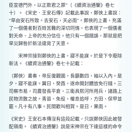
臣宣德門外，以正欺君之罪”（《續資治通鑒》卷七
十）。《宋史．王安石傳》記載此事說，鄭俠上書說：
“旱由安石所致。去安石，天必雨”。鄭俠的上書，充滿
了一個儒者對百姓苦難的深切同情，也表現了一個儒者
對天命、上帝的充分信任。他只有一個錯誤，那就是把
旱災歸咎於新法違背了天意。
宋神宗接到鄭俠的上書，寢不能寐。於是下令廢除
新法。《續資治通鑒》卷七十記載：
（鄭俠）書奏，帝反復觀圖，長籲數四，袖以入內。是
夕，寢不能寐。翼日，癸酉，遂命開封體放免行錢。三
司察市易，司農發長平倉，三衛具熙河所用兵，諸路上
民物流散之故。青苗、免役，權息追呼，方田、保甲並
罷。凡十有八事。民間歡叫相賀。是日，果雨。
《宋史》王安石本傳沒有這段記載，只說鄭俠因此被發
配嶺南。《續資治通鑒》說是宋神宗在下達這樣的命令