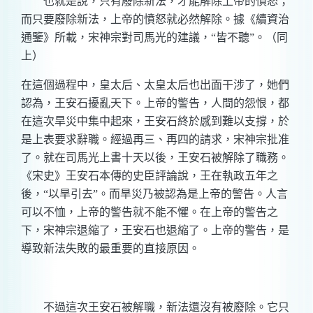
也就是說，只有廢除新法，才能解除上帝的憤怒；
而只要廢除新法，上帝的憤怒就必然解除。據《續資治
通鑒》所載，宋神宗對司馬光的建議，“皆不聽”。（同
上）
在這個過程中，皇太后、太皇太后也出面干涉了，她們
認為，王安石擾亂天下。上帝的警告，人間的怨恨，都
在這次旱災中集中起來，王安石終於感到難以支撐，於
是上表要求辭職。經過再三、再四的請求，宋神宗批准
了。就在司馬光上書十天以後，王安石被解除了職務。
《宋史》王安石本傳的史臣評論說，王在執政五年之
後，“以旱引去”。而旱災乃被認為是上帝的警告。人言
可以不恤，上帝的警告就不能不懼。在上帝的警告之
下，宋神宗退縮了，王安石也退縮了。上帝的警告，是
導致新法失敗的最重要的直接原因。
不過這次王安石被解職，新法還沒有被廢除。它只