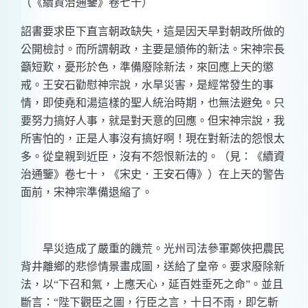
（《續資治通鑒》卷七十）
詔書要求臣下直言朝政缺失，這是因天旱對朝政所做的
公開檢討。而所謂朝政，主要是頒佈的新法。宋神宗長
籲短歎，憂形於色，準備廢除新法，來回應上天的懲
戒。王安石勸慰神宗說，水旱災害，是經常發生的事
情，即使堯和湯這樣的聖人統治時期，也無法避免。只
要努力搞好人事，就是對天意的回應。但宋神宗說，我
所害怕的，正是人事沒有搞好啊！現在對新法的怨恨太
多。從皇親到近臣，沒有不怨恨新法的。（見：《續資
治通鑒》卷七十，《宋史．王安石傳》）在上天的警告
面前，宋神宗準備退縮了。
旱災造成了嚴重的饑荒。光州司法參軍鄭俠把農民
背井離鄉的悲慘情景畫成圖，送給了皇帝。要求廢除新
法，以“下召和氣，上應天心，延百姓垂死之命”。並且
斷言：“陛下觀臣之圖，行臣之言，十日不雨，即乞斬