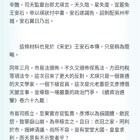
辛醜，司天監靈台郎尤瑛言，天久陰，星失度，宜罷免
王安石。帝以瑛狀付中書，安石遂謁告，詔刺配英州牢
城。安石翼日乃出。
這條材料也見於《宋史》王安石本傳，只是稍為簡
略。
同年三月，市易法頒佈。不久又頒佈保馬法、方田均稅
等項法令，這次召來了更大的反對。尤瑛只是一個普通
的天文學家，一個下級官員，這次是元老重臣文彥博借
天變言事，並導致一場嚴重的政治鬥爭。《續資治通
鑒》卷六十九載：
市易司既立，至果實亦官監賣。彥博以為損國體，斂民
怨，致華嶽山崩。為帝極言之。且曰：衣冠之家，罔利
於市，搢紳清議，尚所不容。豈有堂堂大國，皇皇求
利，而天意有不示警者乎？