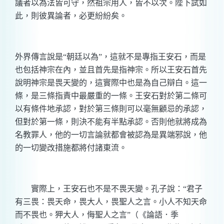
議者以為法皆可守，然祖宗用人，皆不以次。陛下試如
此，則彼異論者，必更紛紛矣。
外界傳言說是“朝廷以為”，這就不是專指王安石，而是
也包括神宗在內，並且首先是指神宗。所以王安石首先
說明神宗是畏天變的，這實際中也是為自己辯白。這一
條，是三條指責中最嚴重的一條。王安石對於第二條可
以有條件地承認，對於第三條則可以毫無顧忌的承認，
但對於第一條，則決不能有半點承認。否則他就將成為
名教罪人，他的一切言論就都會被認為是異端邪說，他
的一切變改措施都將付諸東流。
實際上，王安石也不是不畏天變。孔子說：“君子
有三畏：畏天命，畏大人，畏聖人之言。小人不知天命
而不畏也。狎大人，侮聖人之言”（《論語．季