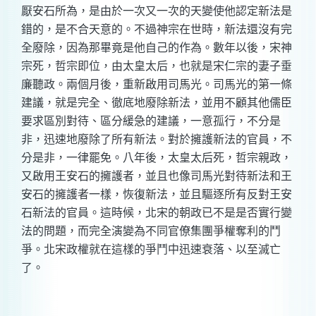
厭安石所為，是由於一次又一次的天變使他認定新法是
錯的，是不合天意的。不過神宗在世時，新法還沒有完
全廢除，因為那畢竟是他自己的作為。數年以後，宋神
宗死，哲宗即位，由太皇太后，也就是宋仁宗的妻子垂
廉聽政。兩個月後，重新啟用司馬光。司馬光的第一條
建議，就是完全、徹底地廢除新法，並用不顧其他儒臣
要求區別對待、區分緩急的建議，一意孤行，不分是
非，迅速地廢除了所有新法。對於擁護新法的官員，不
分是非，一律罷免。八年後，太皇太后死，哲宗親政，
又啟用王安石的擁護者，並且也像司馬光對待新法和王
安石的擁護者一樣，恢復新法，並且驅逐所有反對王安
石新法的官員。這時候，北宋的朝政已不是是否實行變
法的問題，而完全演變為不同官僚集團爭權奪利的鬥
爭。北宋政權就在這樣的爭鬥中迅速衰落、以至滅亡
了。