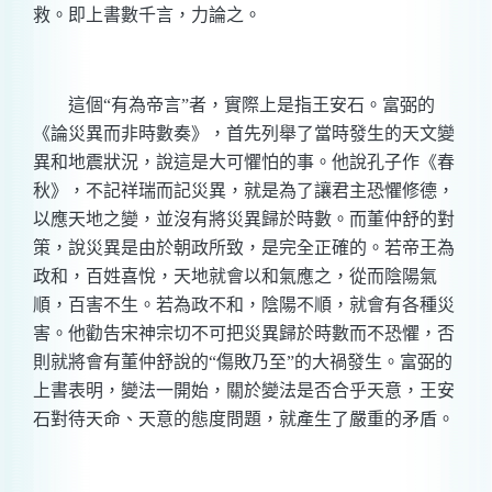
救。即上書數千言，力論之。
這個“有為帝言”者，實際上是指王安石。富弼的
《論災異而非時數奏》，首先列舉了當時發生的天文變
異和地震狀況，說這是大可懼怕的事。他說孔子作《春
秋》，不記祥瑞而記災異，就是為了讓君主恐懼修德，
以應天地之變，並沒有將災異歸於時數。而董仲舒的對
策，說災異是由於朝政所致，是完全正確的。若帝王為
政和，百姓喜悅，天地就會以和氣應之，從而陰陽氣
順，百害不生。若為政不和，陰陽不順，就會有各種災
害。他勸告宋神宗切不可把災異歸於時數而不恐懼，否
則就將會有董仲舒說的“傷敗乃至”的大禍發生。富弼的
上書表明，變法一開始，關於變法是否合乎天意，王安
石對待天命、天意的態度問題，就產生了嚴重的矛盾。