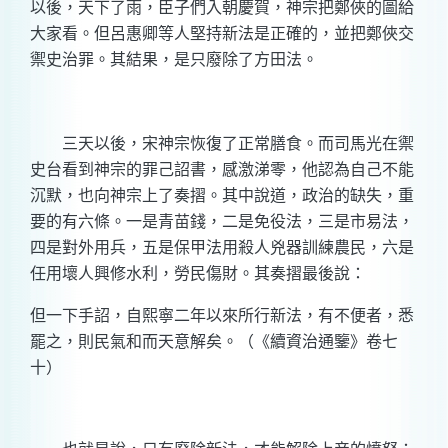
以後，天下了雨，臣子們入朝慶賀，神宗把鄭俠的圖給
大家看。但呂惠卿等人堅持新法是正確的，並把鄭俠交
禦史治罪。其結果，是只廢除了方田法。
三天以後，宋神宗恢復了正常膳食。而司馬光在禦
史台看到神宗的罪己詔書，感激涕零，他認為自己不能
沉默，也向神宗上了奏摺。其中說道，政治的缺失，重
要的有六條。一是青苗錢，二是免役法，三是市易法，
四是對外用兵，五是保甲法用殺人兇器訓練農民，六是
任用壞人興修水利，勞民傷財。其奏摺最後說：
但一下手詔，自熙寧二年以來所行新法，有不便者，悉
罷之，則民氣和而天意解矣。（《續資治通鑒》卷七
十）