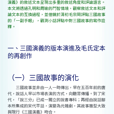
演義》的敘述文本呈現出多重的敘述角度和評論語言
。
本文將透過孔明和周瑜的鬥智情境，觀察敘述文本和評
論文本的互換過程，並借鏡於清初毛宗岡評點三國故事
的「一副手眼」，觀測小話評點中對三國故事的寫作詮
釋。
一、
三國演義的版本演進及毛氏定本
的再創作
（一）
三國故事的演化
三國故事並非由一人一時傳出，早在五百年前的唐
代，說話人早以市場表演的方式，向聽眾傳播。到了宋
代，「說三分」已成一獨立的說書專科；再經由說話腳
本所集成的宋代平話，演變為元雜劇，其故事雛型大致
與現行《三國演義》吻合。