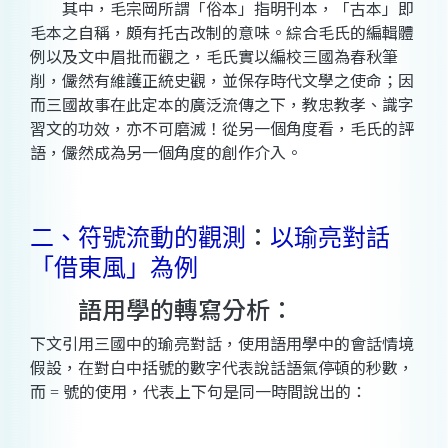
其中，毛宗岡所謂「俗本」指明刊本，「古本」即
毛本之自稱，頗有托古改制的意味。
綜合毛氏的編輯體
例以及文中眉批而觀之，毛氏實以編校三國為春秋筆
削，儼然有維護正統史觀，並保存時代文學之使命；因
而三國故事在此定本的廣泛流傳之下，教忠教孝、識字
習文的功效，亦不可磨滅！從另一個角度看，毛氏的評
語，儼然成為另一個角度的創作介入。
：
二、符號流動的觀測
以瑜亮對話
「借東風」為例
語用學的轉寫分析：
下文引用三國中的瑜亮對話，使用語用學中的會話情境
假設，在對白中括號的數字代表說話語氣停頓的秒數，
而
號的使用，代表上下句是同一時間說出的：
=