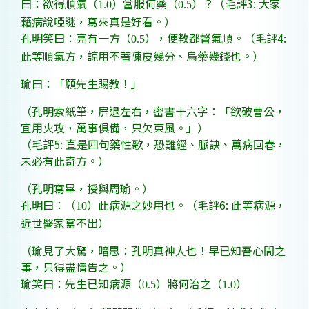
曰：欲得順氣（
）當服何藥（
）？
（毛評
3:
大家
1.0
0.5
藉病說啞謎，寫來真是好看。）
孔明笑曰：亮有一方（
），便教都督氣順。
（毛評
4:
0.5
此等順氣方，諒用不著陳皮幾分、烏藥幾錢也。）
瑜曰：「願先生賜教！」
（孔明索紙筆，屏退左右，密書十六字：「欲破曹公，
宜用火攻，萬事俱備，只欠東風。」）
（毛評
5:
直是四句藥性歌，恐難經、脈訣、萬病回春，
未必有此奇方。）
（孔明寫畢，授與周瑜。）
孔明曰：（
）此病源之妙用也。
（毛評
6:
此等病源，
10
近世醫家寫不出）
（瑜見了大驚，暗思：孔明真神人也！早已知吾心間之
事，只得盡情告之。）
瑜笑曰：先生已知病源（
）將何治之（
）
0.5
1.0