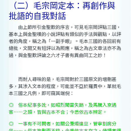
（二）毛宗岡定本：再創作與
批語的自我對話
由上節所引金聖歎的序言，可見毛宗岡評點三國，
基本上與金聖嘆的小說評點有類似的手法與觀點，以評
者的角度，稱之為「一副手眼」。毛本三國的各回前有
總批，文間又有短評以為照應，稱之為古文章法亦不為
過，與金聖歎評論之六才子書有異曲同工之妙！
而耐人尋味的是，毛宗岡對於三國原文的增刪甚
多，其涉入文本的程度，可能並不亞於羅貫中，單就毛
本三國之凡例，即可窺其端倪：
◎
俗本紀事多訛，如昭烈聞雷失筯，及馬騰入京遇
害……之類，皆與古本不合；今悉依古本辨定。
◎
一事有不可闕者，如關公秉燭達旦，管寧割席分
坐……。俗本皆刪而不錄，今悉依古本存之，使讀者得