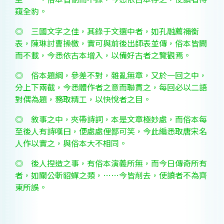
窺全豹。
◎
三國文字之佳，其錄于文選中者，如孔融薦禰衡
表，陳琳討曹操檄，實可與前後出師表並傳，俗本皆闕
而不載，今悉依古本增入，以備好古者之覽觀焉。
◎
俗本題綱，參差不對，雜亂無章，又於一回之中，
分上下兩截，今悉體作者之意而聯貫之，每回必以二語
對偶為題，務取精工，以快悅者之目。
◎
敘事之中，夾帶詩詞，本是文章極妙處，而俗本每
至後人有詩嘆曰，便處處俚鄙可笑，今此編悉取唐宋名
人作以實之，與俗本大不相同。
◎
後人揑造之事，有俗本演義所無，而今日傳奇所有
者，如關公斬貂蟬之類，……今皆削去，使讀者不為齊
東所誤。