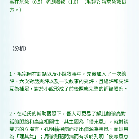
事在危急（
）望即賜教（
）
（毛評
7:
特求急救良
0.5
1.0
方。）
（分析）
1
．毛宗岡在對話以及小說敘事中，先後加入了一次總
評、六次對話夾評以及一次敘事的夾評，且總評和夾評
互為補足，對於小說形成了前後照應完整的評論體系。
．在毛氏的輔助觀照下，吾人可更易了解此齣瑜亮對
2
話的脈絡和高度相關性。其主題為「借東風」，就對談
雙方的立場言，孔明藉探病而提出病源為畏風，而妙用
為「理其氣」；周瑜則藉問病而有求於孔明「使寒風息