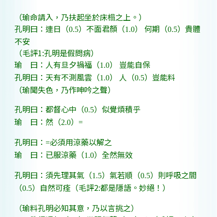
（瑜命請入，乃扶起坐於床榻之上。）
孔明曰：連日（
）不面君顏（
）
何期（
）貴體
0.5
1.0
0.5
不安
（毛評
1:
孔明是假問病）
瑜 曰：人有旦夕禍福（
）
豈能自保
1.0
孔明曰：天有不測風雲（
）
人（
）豈能料
1.0
0.5
（瑜聞失色，乃作呻吟之聲）
孔明曰：都督心中（
）似覺煩積乎
0.5
瑜 曰：然（
）
2.0
=
孔明曰：
必須用涼藥以解之
=
瑜 曰：已服涼藥（
）全然無效
1.0
孔明曰：須先理其氣（
）氣若順（
）則呼吸之間
1.5
0.5
（
）自然可痊
（毛評
2:
都是隱語。妙絕！）
0.5
（瑜料孔明必知其意，乃以言挑之）