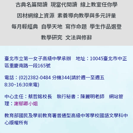
古典名篇閱讀
現當代閱讀
線上教室任你學
因材網線上資源
素養導向教學與多元評量
每月輕經典
自學天地
寫作命題
學生作品選登
教學研究
文法與修辭
臺北市立第一女子高級中學承辦 地址：10045臺北市中正
區重慶南路一段165號
電話：(02)2382-0484 分機344(請於週一至週五
8:30~16:30來電)
中心主任：蔡哲銘校長 執行秘書：陳麗明老師 網站管
理：
謝郁卿小姐
教育部國民及學前教育署普通型高級中等學校國語文學科中
心版權所有