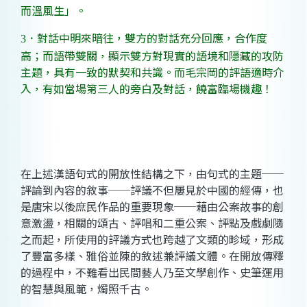
而溫風生」。
．對話中明來暗往，雙方的對話充分回應，合作度
3
高；而語帶雙關，顯示雙方對現實的語境和隱藏的攻防
主題，具有一致的默契和共識。而毛宗岡的評語適時介
入，有如當場第三人的旁白及對話，饒富臨場機趣！
在上述漢語句式的開放性結構之下，由句式的主題──
評論到內容的敘事──評議不但屢見於中國的經傳，也
是唐宋以後庶民作品的重要現象──藉由公案故事的創
意激盪，相關的頌古、評唱和二重公案、評點及戲劇隨
之而起，所使用的評議方式也跨越了文類的畛域，形成
了豐富多樣、雅俗並陳的敘述兼評議文體。在開放傳釋
的過程中，不難看出民間藝人乃至文學創作、史筆運用
的智慧與風範，燭照千古。