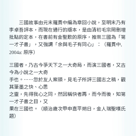
三國故事由元末羅貫中編為章回小說，至明末乃有
李卓吾評本，而現在通行的版本，是由清初毛宗岡刪增
批點的定本，在書前有金聖歎的原序，推崇三國為「第
一才子書」，又強調「余與毛子有同心」：（羅貫中
,
原序）
2004a
:
三國者，乃古今爭天下之一大奇局，而演三國者，又古
今為小說之一大奇
手也。……忽於友人案頭，見毛子所評三國志之稿，觀
其筆墨之快、心思
之靈，先得我心之同，然因稱快者再，而今而後，知第
一才子書之目，又
果在三國也。（順治歲次甲申嘉平朔日，金人瑞聖嘆氏
題）