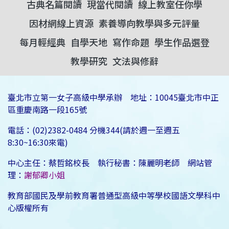
古典名篇閱讀
現當代閱讀
線上教室任你學
因材網線上資源
素養導向教學與多元評量
每月輕經典
自學天地
寫作命題
學生作品選登
教學研究
文法與修辭
臺北市立第一女子高級中學承辦 地址：10045臺北市中正
區重慶南路一段165號
電話：(02)2382-0484 分機344(請於週一至週五
8:30~16:30來電)
中心主任：蔡哲銘校長 執行秘書：陳麗明老師 網站管
理：
謝郁卿小姐
教育部國民及學前教育署普通型高級中等學校國語文學科中
心版權所有