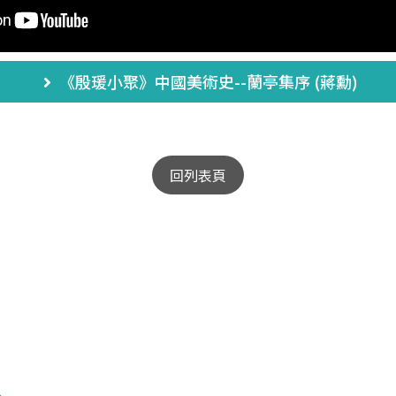
《殷瑗小聚》中國美術史--蘭亭集序 (蔣勳)
回列表頁