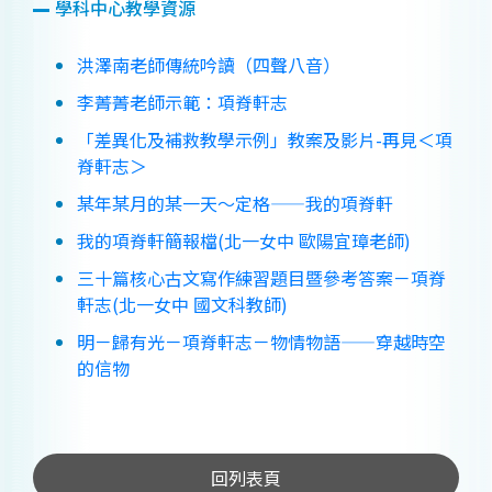
學科中心教學資源
洪澤南老師傳統吟讀（四聲八音）
李菁菁老師示範：項脊軒志
「差異化及補救教學示例」教案及影片-再見＜項
脊軒志＞
某年某月的某一天～定格——我的項脊軒
我的項脊軒簡報檔(北一女中 歐陽宜璋老師)
三十篇核心古文寫作練習題目暨參考答案－項脊
軒志(北一女中 國文科教師)
明－歸有光－項脊軒志－物情物語——穿越時空
的信物
回列表頁