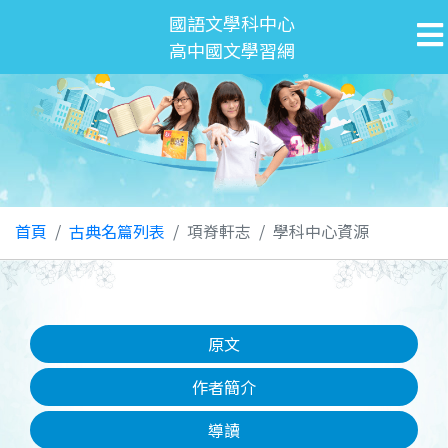
國語文學科中心
高中國文學習網
首頁
古典名篇列表
項脊軒志
學科中心資源
原文
作者簡介
導讀