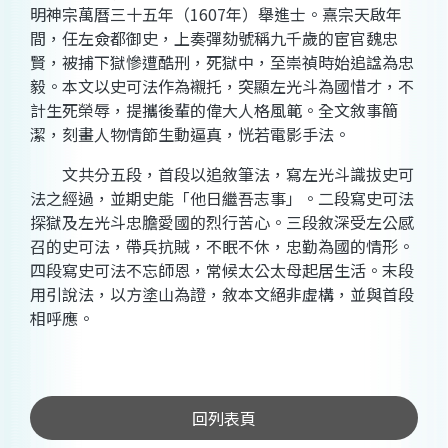
明神宗萬曆三十五年（1607年）舉進士。熹宗天啟年
間，任左僉都御史，上奏彈劾號稱九千歲的宦官魏忠
賢，被捕下獄慘遭酷刑，死獄中，至崇禎時始追諡為忠
毅。本文以史可法作為襯托，突顯左光斗為國惜才，不
計生死榮辱，提攜後輩的偉大人格風範。全文敘事簡
潔，刻畫人物情節生動逼真，恍若電影手法。
文共分五段，首段以追敘筆法，寫左光斗識拔史可
法之經過，並期史能「他日繼吾志事」。二段寫史可法
探獄及左光斗忠膽愛國的烈行苦心。三段敘深受左公感
召的史可法，帶兵抗賊，不眠不休，忠勤為國的情形。
四段寫史可法不忘師恩，常候太公太母起居生活。末段
用引說法，以方塗山為證，敘本文絕非虛構，並與首段
相呼應。
回列表頁