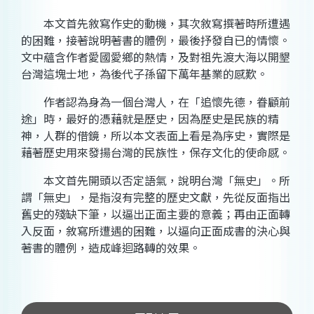
本文首先敘寫作史的動機，其次敘寫撰著時所遭遇
的困難，接著說明著書的體例，最後抒發自已的情懷。
文中蘊含作者愛國愛鄉的熱情，及對祖先渡大海以開墾
台灣這塊士地，為後代子孫留下萬年基業的感歎。
作者認為身為一個台灣人，在「追懷先德，眷顧前
途」時，最好的憑藉就是歷史，因為歷史是民族的精
神，人群的借鏡，所以本文表面上看是為序史，實際是
藉著歷史用來發揚台灣的民族性，保存文化的使命感。
本文首先開頭以否定語氣，說明台灣「無史」。所
謂「無史」，是指沒有完整的歷史文獻，先從反面指出
舊史的殘缺下筆，以逼出正面主要的意義；再由正面轉
入反面，敘寫所遭遇的困難，以逼向正面成書的決心與
著書的體例，造成峰迴路轉的效果。