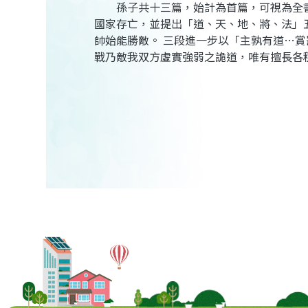
孫子共十三篇，始計為首篇，可視為全書
國家存亡，並提出「道、天、地、將、法」
帥始能勝敵。 三段進一步以「主孰有道…賞
戰乃敵我双方虛實強弱之詭道，唯有擅長各