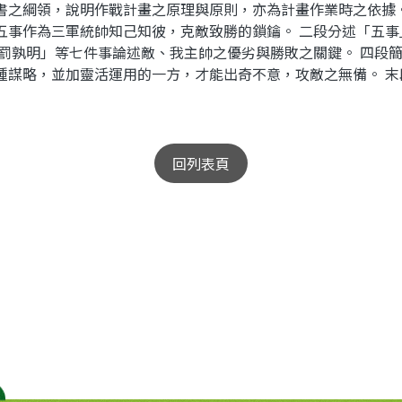
之綱領，說明作戰計畫之原理與原則，亦為計畫作業時之依據
五事作為三軍統帥知己知彼，克敵致勝的鎖鑰。 二段分述「五
罰孰明」等七件事論述敵、我主帥之優劣與勝敗之關鍵。 四段簡
種謀略，並加靈活運用的一方，才能出奇不意，攻敵之無備。 
回列表頁