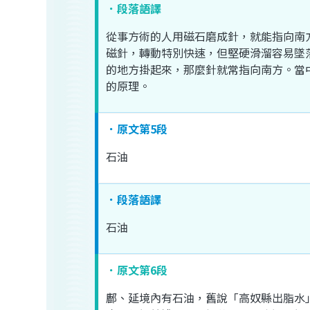
．段落語譯
從事
方術
的
人
用
磁石
磨成
針
，
就
能
指向
南
磁針
，
轉動
特別
快速
，
但
堅硬
滑溜
容易
墜
的
地方
掛
起來
，
那麼
針
就
常
指向
南方
。
當
的
原理
。
．原文第5段
石油
．段落語譯
石油
．原文第6段
鄜
、
延
境內
有
石油
，
舊
說
「
高
奴
縣
出
脂
水