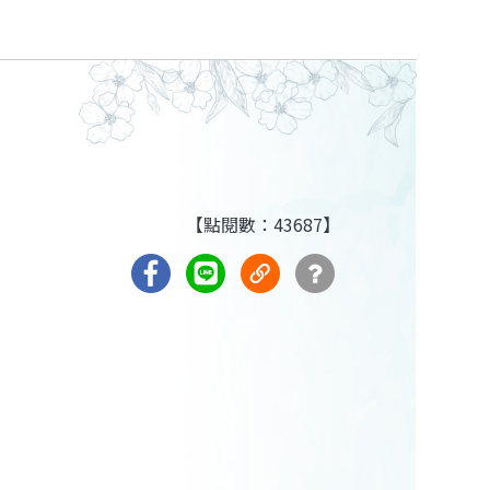
【點閱數：43687】