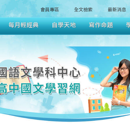
會員專區
全文檢索
最新消息
每月輕經典
自學天地
寫作命題