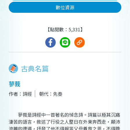
數位資源
【點閱數：5,331】
古典名篇
蓼莪
作者：詩經
朝代：先秦
蓼莪是詩經中一首著名的悼念詩。詩篇以極其沉痛
淒苦的語言，敘述了行役之人整日在外東奔西走，顛沛
流離的遭遇，抒發了他不得報答父母養育之恩，不得贍