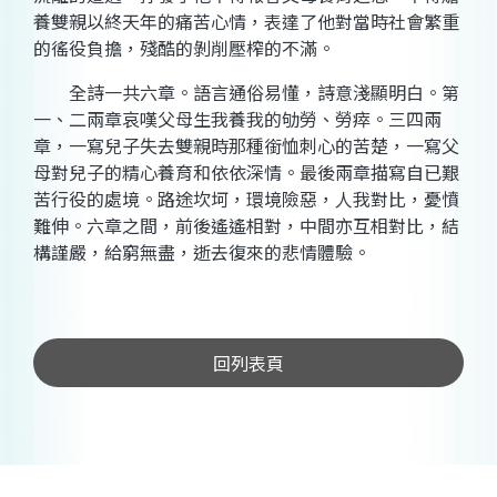
養雙親以終天年的痛苦心情，表達了他對當時社會繁重
的徭役負擔，殘酷的剝削壓榨的不滿。
全詩一共六章。語言通俗易懂，詩意淺顯明白。第
一、二兩章哀嘆父母生我養我的劬勞、勞瘁。三四兩
章，一寫兒子失去雙親時那種銜恤刺心的苦楚，一寫父
母對兒子的精心養育和依依深情。最後兩章描寫自已艱
苦行役的處境。路途坎坷，環境險惡，人我對比，憂憤
難伸。六章之間，前後遙遙相對，中間亦互相對比，結
構謹嚴，給窮無盡，逝去復來的悲情體驗。
回列表頁