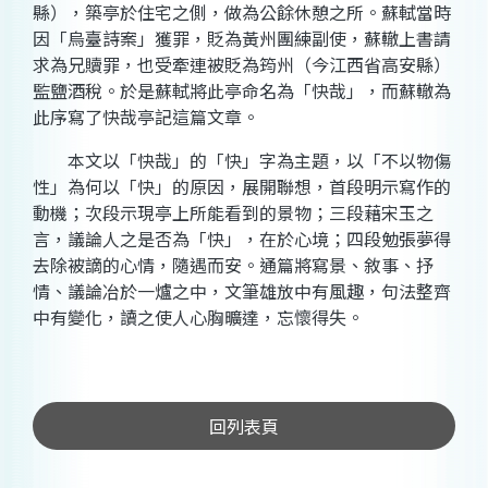
縣），築亭於住宅之側，做為公餘休憩之所。蘇軾當時
因「烏臺詩案」獲罪，貶為黃州團練副使，蘇轍上書請
求為兄贖罪，也受牽連被貶為筠州（今江西省高安縣）
監鹽酒稅。於是蘇軾將此亭命名為「快哉」，而蘇轍為
此序寫了快哉亭記這篇文章。
本文以「快哉」的「快」字為主題，以「不以物傷
性」為何以「快」的原因，展開聯想，首段明示寫作的
動機；次段示現亭上所能看到的景物；三段藉宋玉之
言，議論人之是否為「快」，在於心境；四段勉張夢得
去除被謫的心情，隨遇而安。通篇將寫景、敘事、抒
情、議論冶於一爐之中，文筆雄放中有風趣，句法整齊
中有變化，讀之使人心胸曠達，忘懷得失。
回列表頁