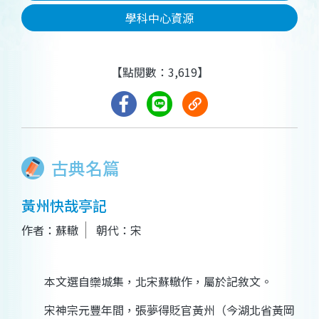
學科中心資源
【點閱數：3,619】
古典名篇
黃州快哉亭記
作者：蘇轍
朝代：宋
本文選自欒城集，北宋蘇轍作，屬於記敘文。
宋神宗元豐年間，張夢得貶官黃州（今湖北省黃岡