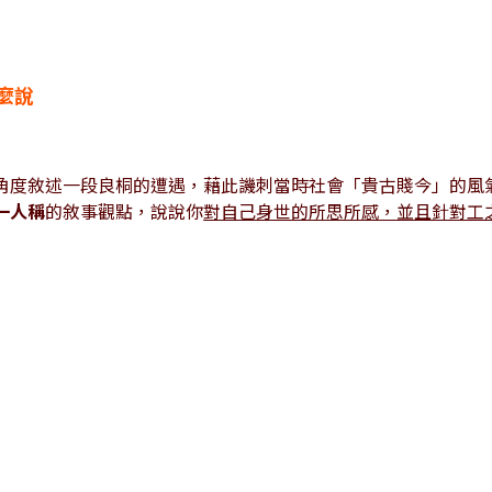
麼說
度敘述一段良桐的遭遇，藉此譏刺當時社會「貴古賤今」的風
一人稱
的敘事觀點，說說你
對自己身世的所思所感，並且針對工