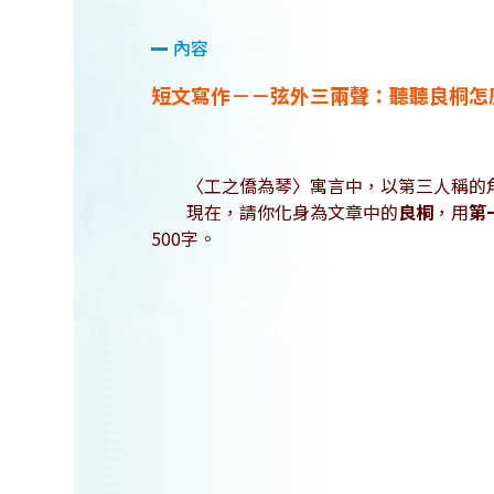
內容
短文寫作－－弦外三兩聲：聽聽良桐怎
〈工之僑為琴〉寓言中，以第三人稱的角
現在，請你化身為文章中的
良桐
，用
第
500字。