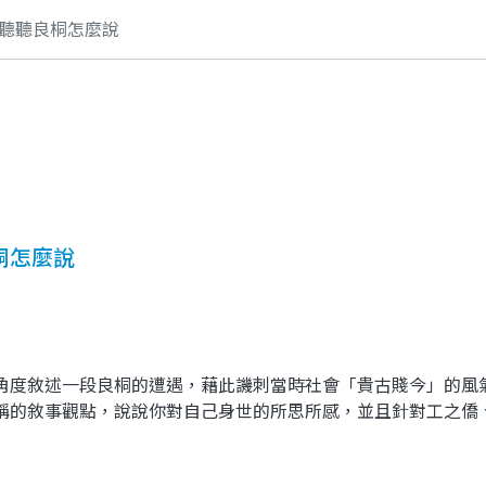
聽聽良桐怎麼說
桐怎麼說
度敘述一段良桐的遭遇，藉此譏刺當時社會「貴古賤今」的
稱的敘事觀點，說說你對自己身世的所思所感，並且針對工之僑、