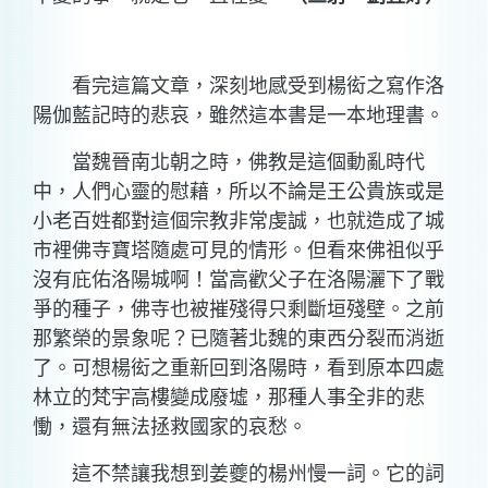
看完這篇文章，深刻地感受到楊衒之寫作洛
陽伽藍記時的悲哀，雖然這本書是一本地理書。
當魏晉南北朝之時，佛教是這個動亂時代
中，人們心靈的慰藉，所以不論是王公貴族或是
小老百姓都對這個宗教非常虔誠，也就造成了城
市裡佛寺寶塔隨處可見的情形。但看來佛祖似乎
沒有庇佑洛陽城啊！當高歡父子在洛陽灑下了戰
爭的種子，佛寺也被摧殘得只剩斷垣殘壁。之前
那繁榮的景象呢？已隨著北魏的東西分裂而消逝
了。可想楊衒之重新回到洛陽時，看到原本四處
林立的梵宇高樓變成廢墟，那種人事全非的悲
慟，還有無法拯救國家的哀愁。
這不禁讓我想到姜夔的楊州慢一詞。它的詞