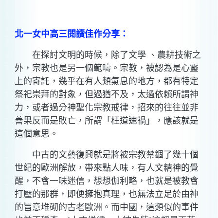
北一女中高三閱讀佳作分享：
在探討文明的時候，除了文學 、農耕技術之
外，宗教也是另一個範疇。宗教，被認為是心靈
上的寄託，幾乎在有人類氣息的地方，都有特定
祭祀崇拜的對象，但過猶不及，太過依賴所謂神
力，或者過分神聖化宗教戒律，招來的往往並非
善果反而是敗亡，所謂「枉道速禍」，應該就是
這個意思。
中古的文藝復興就是將被宗教禁錮了幾十個
世紀的歐洲解放，帶來點人味，有人文精神的覺
醒，不會一味迷信，想想伽利略，也就是被教會
打壓的那群，即便擁抱真理，也無法立足於由神
的旨意堆砌的古老歐洲。而中國，這類似的事件