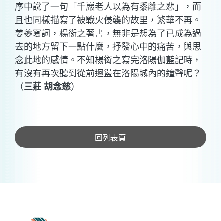
序中說了一句「千巖老人以為有黍離之悲」，而
且也同樣描寫了被戰火侵襲的故里，繁華不再。
姜夔寫詞，楊衒之著書，無非是想為了已成為過
去的地方留下一點什麼，抒發心中的痛苦，與思
念此地的感情。不知楊衒之寫完洛陽伽藍記時，
有沒有再次聽到從前迴盪在洛陽城內的鐘聲呢？
（
三莊 胡念慈
）
回列表頁