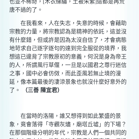
也並不稀奇，
[
木衣绨繡，土被朱紫
]
這都是再荒
唐不過的了。
在我看來，人在失志，失意的時候，會藉助
宗教的力量，將宗教認為是精神的依託，這並沒
有什麼錯，但或許是因為太沒自信了，才會病態
地苛求自己逐字逐句的達到完全服從的境界，我
想這已違背了宗教原初的意義，何況是身為帝王
的人，所謂風行草偃，一旦是以國君之尊行迷信
之事，國中必會仿傚，而此歪風若無止境的漫
延，像本篇最後的淒涼景象也就沒什麼好意外的
了。
（三善
陳宜君）
在當時的洛陽，誰又想得到如此繁盛的景
象，竟會落得「寺觀灰燼，廟塔丘墟」的下場？
在那個階級分明的年代，宗教是人們一個共同的