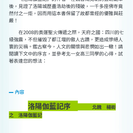
後，見證了洛陽城歷盡浩劫後的殘破，一千多座佛寺竟
然付之一炬，因而用這本書保留了故都曾經的優雅與莊
嚴！
在2008的奧運聖火傳遞之際，天府之國：四川的七
級強震，不但摧毀了都江堰的傲人古蹟，更造成慘絕人
寰的災禍。鑑古察今，人文的關懷與悲憫如出一轍！請
閱讀下文中的序言，並參考北一女高三同學的心得，試
著表達您的想法：
內容
洛陽伽藍記序
北魏 楊衒
之 洛陽伽藍記