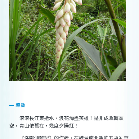
導覽
滾滾長江東逝水，浪花淘盡英雄！是非成敗轉頭
空，青山依舊在，幾度夕陽紅！
《洛陽伽藍記》的作者，在魏晉南北朝的五胡亂華