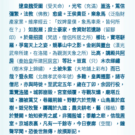
逮
皇
魏
受圖
（受天命）
，光宅
（充滿）
嵩洛
，篤信
彌繁，法教
（佛教）
愈盛。王侯貴臣，棄象馬
（泛指財
產家業。維摩經云：「奴婢童僕，象馬車乘，皆何所
在？」）
如脫屣；庶士豪家，
舍
資財若遺跡
（留腳
印）
。於是招提
（梵語，僧侶所居之所）
櫛比，寶塔駢
羅，爭寫天上之姿，競摹山中之影。金剎與
靈台
（漢光
武帝所建，在洛陽，為觀測天象之所）
比高，講殿共
阿
房
（
秦始皇
所建
阿房宮
）
等壯。豈直
（只）
木衣
绨
繡
（樹木穿上錦繡）
，土被朱紫
（大地鋪上彩布
）
而已
哉？暨永熙
（北魏孝武帝年號）
多
難
，皇輿遷
鄴
，諸寺
僧尼，亦與時徙。至武定五年，歲在丁卯，余因行役，
重
覽
洛陽
。城郭崩毀，宮室傾覆，寺
觀
灰燼，廟塔丘
墟，牆被蒿艾，巷羅荊棘。野獸穴於荒階，山鳥巢於庭
樹。遊兒牧豎，躑躅於九逵；農夫耕老，藝
（種植）
黍
於雙闕。始知麥秀之感，非獨
殷
墟；黍離之悲，信哉
周
室。京城表裏，凡有一千餘寺，今日寮廓
（空闊）
，鐘
聲罕聞。恐後世無傳，故撰斯記。