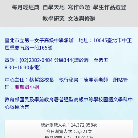
每月輕經典
自學天地
寫作命題
學生作品選登
教學研究
文法與修辭
臺北市立第一女子高級中學承辦 地址：10045臺北市中正
區重慶南路一段165號
電話：(02)2382-0484 分機344(請於週一至週五
8:30~16:30來電)
中心主任：蔡哲銘校長 執行秘書：陳麗明老師 網站管
理：
謝郁卿小姐
教育部國民及學前教育署普通型高級中等學校國語文學科中
心版權所有
總計瀏覽人次：
14,372,058
次
今日瀏覽人次：
5,221
次
昨日瀏覽人次：
15,014
次