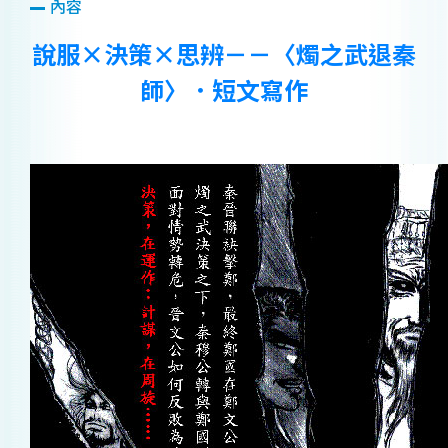
內容
說服×決策×思辨－－〈燭之武退秦
師〉．短文寫作