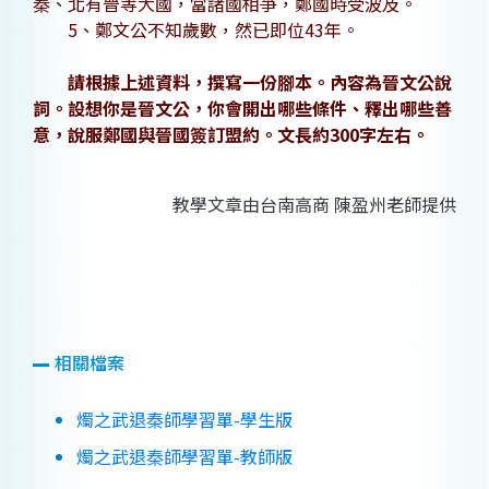
秦、北有晉等大國，當諸國相爭，鄭國時受波及。
5、鄭文公不知歲數，然已即位43年。
請根據上述資料，撰寫一份腳本。內容為晉文公說
詞。設想你是晉文公，你會開出哪些條件、釋出哪些善
意，說服鄭國與晉國簽訂盟約。文長約300字左右。
教學文章由台南高商 陳盈州老師提供
相關檔案
燭之武退秦師學習單-學生版
燭之武退秦師學習單-教師版