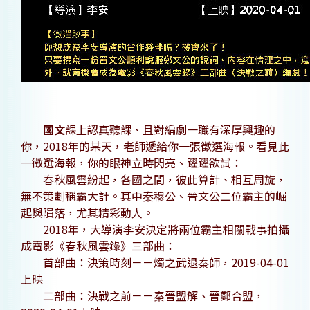
國文
課上認真聽課、且對編劇一職有深厚興趣的
你，2018年的某天，老師遞給你一張徵選海報。看見此
一徵選海報，你的眼神立時閃亮、躍躍欲試：
春秋風雲紛起，各國之間，彼此算計、相互周旋，
無不策劃稱霸大計。其中秦穆公、晉文公二位霸主的崛
起與隕落，尤其精彩動人。
2018年，大導演李安決定將兩位霸主相關戰事拍攝
成電影《春秋風雲錄》三部曲：
首部曲：決策時刻－－燭之武退秦師，2019-04-01
上映
二部曲：決戰之前－－秦晉盟解、晉鄭合盟，