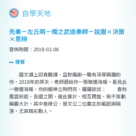
自學天地
先秦－左丘明－燭之武退秦師－說服×決策
×思辨
發佈時間：2018-02-06
導覽
國文課上認真聽課、且對編劇一職有深厚興趣的
你，2018年的某天，老師遞給你一張徵選海報。看見此
一徵選海報，你的眼神立時閃亮、躍躍欲試： 春秋
風雲紛起，各國之間，彼此算計、相互周旋，無不策劃
稱霸大計。其中秦穆公、晉文公二位霸主的崛起與隕
落，尤其精彩動人。