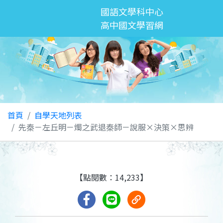
國語文學科中心
高中國文學習網
首頁
自學天地列表
先秦－左丘明－燭之武退秦師－說服×決策×思辨
【點閱數：14,233】