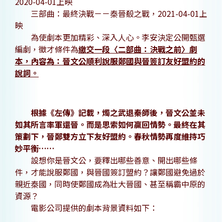
2020-04-01上映
三部曲：最終決戰－－秦晉殽之戰，2021-04-01上
映
為使劇本更加精彩、深入人心。李安決定公開甄選
編劇，徵才條件為
繳交一段〈二部曲：決戰之前〉劇
本，內容為：晉文公順利說服鄭國與晉簽訂友好盟約的
說詞。
根據《左傳》記載，燭之武退秦師後，晉文公並未
如其所言率軍還晉。而是思索如何贏回情勢。最終在其
策劃下，晉鄭雙方立下友好盟約。春秋情勢再度維持巧
妙平衡……
設想你是晉文公，要釋出哪些善意、開出哪些條
件，才能說服鄭國，與晉國簽訂盟約？讓鄭國避免過於
親近秦國，同時使鄭國成為壯大晉國、甚至稱霸中原的
資源？
電影公司提供的劇本背景資料如下：