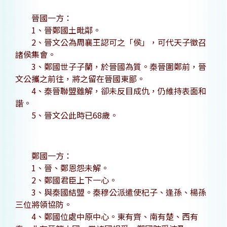
晉國一方：
1、晉鄭國土毗鄰。
2、晉文公為周襄王認可之「侯」，可代天子徵召
諸侯集會。
3、鄭國世子子蘭，於晉國為質。秦晉圍鄭前，晉
文公攜之前往，將之留在晉國東鄙。
4、秦晉聯盟雖解，卻未反目成仇，仍維持表面和
諧。
5、晉文公此時已68歲。
鄭國一方：
1、晉、鄭恩怨未解。
2、鄭國君臣上下一心。
3、與秦國結盟。秦穆公派遣使杞子、逢孫、楊孫
三位將領協防。
4、鄭國位處中原中心。東有齊、南有楚、西有