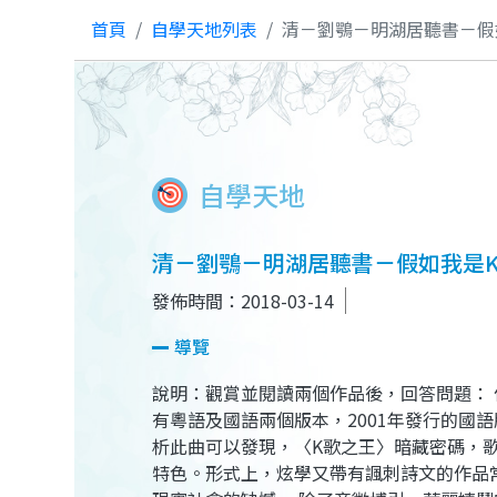
首頁
自學天地列表
清－劉鶚－明湖居聽書－假
自學天地
清－劉鶚－明湖居聽書－假如我是
發佈時間：2018-03-14
導覽
說明：觀賞並閱讀兩個作品後，回答問題： 作品（一
有粵語及國語兩個版本，2001年發行的
析此曲可以發現，〈K歌之王〉暗藏密碼，
特色。形式上，炫學又帶有諷刺詩文的作品