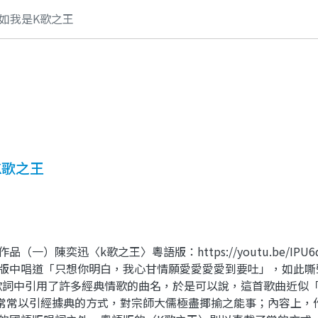
如我是K歌之王
K歌之王
）陳奕迅〈k歌之王〉粵語版：https://youtu.be/IPU6
國語版中唱道「只想你明白，我心甘情願愛愛愛愛到要吐」，如此
歌詞中引用了許多經典情歌的曲名，於是可以說，這首歌曲近似
常常以引經據典的方式，對宗師大儒極盡揶揄之能事；內容上，