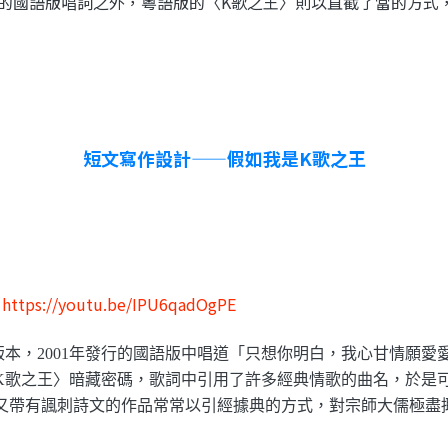
鬧的國語版唱詞之外，粵語版的〈K歌之王〉則以直截了當的方式
短文寫作設計——假如我是K歌之王
：
https://youtu.be/IPU6qadOgPE
，2001年發行的國語版中唱道「只想你明白，我心甘情願愛
K歌之王〉暗藏密碼，歌詞中引用了許多經典情歌的曲名，於是
又帶有諷刺詩文的作品常常以引經據典的方式，對宗師大儒極盡