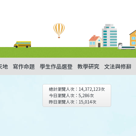
天地
寫作命題
學生作品選登
教學研究
文法與修辭
總計瀏覽人次：
14,372,123
次
今日瀏覽人次：
5,286
次
昨日瀏覽人次：
15,014
次