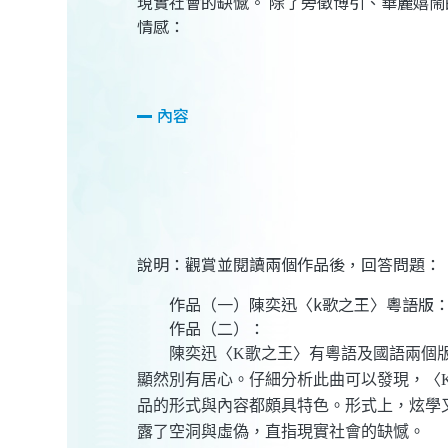
現實社會的缺憾。 除了旁徵博引、華麗嬉
情感：
內容
說明：觀賞並閱讀兩個作品後，回答問題：
作品（一）陳奕迅〈k歌之王〉粵語版
作品（二）：
陳奕迅〈K歌之王〉有粵語及國語兩個版本
顯然別有居心。仔細分析此曲可以發現，〈
品的形式與內容都頗具特色。形式上，炫學
露了空洞與虛偽，直指現實社會的缺憾。