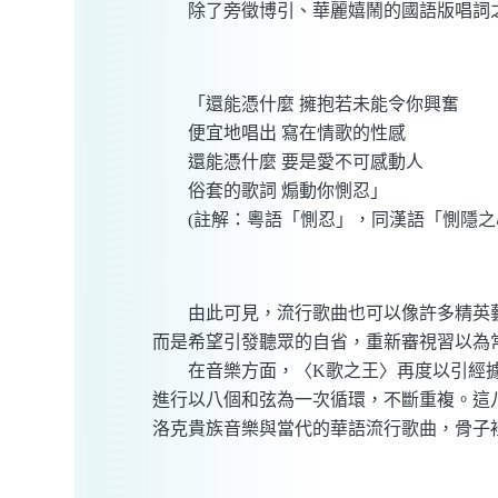
除了旁徵博引、華麗嬉鬧的國語版唱詞之
「還能憑什麼 擁抱若未能令你興奮
便宜地唱出 寫在情歌的性感
還能憑什麼 要是愛不可感動人
俗套的歌詞 煽動你惻忍」
(註解：粵語「惻忍」，同漢語「惻隱之
由此可見，流行歌曲也可以像許多精英藝
而是希望引發聽眾的自省，重新審視習以為
在音樂方面，〈K歌之王〉再度以引經據
進行以八個和弦為一次循環，不斷重複。這
洛克貴族音樂與當代的華語流行歌曲，骨子