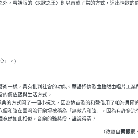
外，粵語版的〈K歌之王〉則以直截了當的方式，道出情歌的俗
心」。)
術一樣，具有批判社會的功能。華語抒情歌曲雖然由唱片工業
常的價值觀與生活方式。
典的方式開了一個小玩笑，因為這首歌的和聲借用了帕海貝爾的
八個和弦在臺灣流行樂壇被稱為「無敵八和弦」，因為有許多流
裡竟然如此相似，音樂的雅與俗，誰說得清？
（改寫自
蔡振家