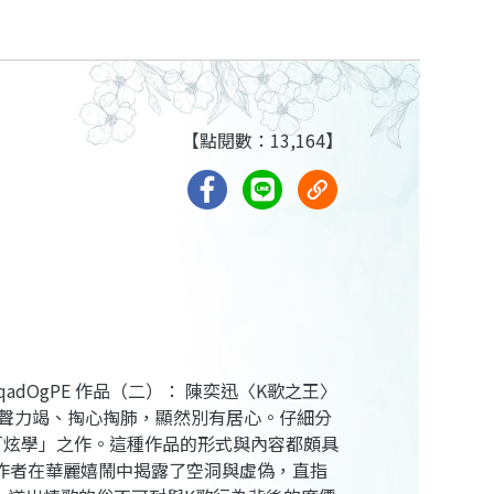
【點閱數：13,164】
qadOgPE 作品（二）： 陳奕迅〈K歌之王〉
嘶聲力竭、掏心掏肺，顯然別有居心。仔細分
「炫學」之作。這種作品的形式與內容都頗具
作者在華麗嬉鬧中揭露了空洞與虛偽，直指