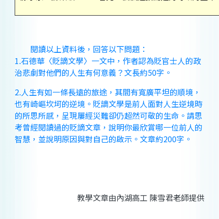
閱讀以上資料後，回答以下問題：
1.石德華〈貶謫文學〉一文中，作者認為貶官士人的政
治悲劇對他們的人生有何意義？文長約50字。
2.人生有如一條長遠的旅途，其間有寬廣平坦的順境，
也有崎嶇坎坷的逆境。貶謫文學是前人面對人生逆境時
的所思所感，呈現屢經災難卻仍超然可敬的生命。請思
考曾經閱讀過的貶謫文章，說明你最欣賞哪一位前人的
智慧，並說明原因與對自己的啟示。文章約200字。
教學文章由內湖高工 陳雪君老師提供