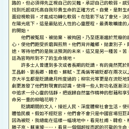
路的，但必須得先正視自己的災難，承認自己的軟弱，感
找到托起或托高自我珍貴生命的正確方式。自覺，是對生
面迎視軟弱，才能成功轉化軟弱。在陰影下站了會兒，決
在陽光底下，這是最貼近人性的心靈歷程，最勇敢曠達的
的開始。
他們被冤屈、被拋棄、被拘困，乃至逐漸趨於荒廢的感
心，使他們飽受折磨與煎熬。他們背井離鄉，拋妻別子，
途，等待他們的是無法預測的未來，這又是另一種苦。苦
廷為官時所到不了的生命境地。
許多士人曾遭到多次或者長期的貶謫，有的竟然死於貶
王昌齡、劉長卿、韓愈、蘇軾、王禹偁等被貶都在兩次以
亦大半生都是貶謫歲月所度過的；柳宗元等更是在流貶地
劇更激發了他們對現實的認識，使得一些人對功名逐漸淡
中追求一分心靈的恬靜，把返歸自然當作精神的慰藉和享
命另一重的柳暗花明？
貶謫期間的文人，接近人民、深度體察社會生活，使得
體恤民瘼。假如不經貶官，他們會不會只是中國官場狂巨
因為被貶，我總能在這樣一幅境地中，看見杜甫、韓愈、
滕子京、蘇東坡……，看見一個個超拔而起的可敬的生命