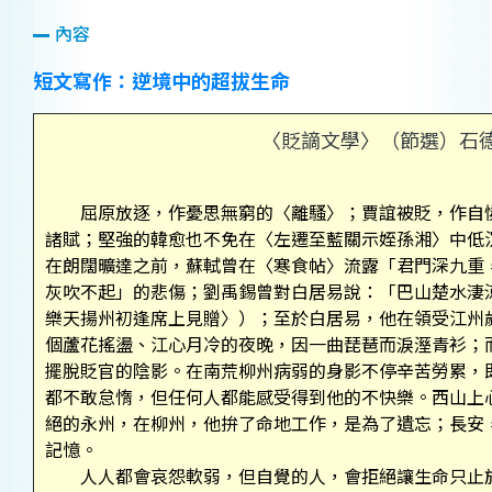
內容
短文寫作：逆境中的超拔生命
〈貶謫文學〉（節選）石
屈原放逐，作憂思無窮的〈離騷〉；賈誼被貶，作自憐
諸賦；堅強的韓愈也不免在〈左遷至藍關示姪孫湘〉中低
在朗闊曠達之前，蘇軾曾在〈寒食帖〉流露「君門深九重
灰吹不起」的悲傷；劉禹錫曾對白居易說：「巴山楚水淒
樂天揚州初逢席上見贈〉）；至於白居易，他在領受江州
個蘆花搖盪、江心月冷的夜晚，因一曲琵琶而淚溼青衫；
擺脫貶官的陰影。在南荒柳州病弱的身影不停辛苦勞累，
都不敢怠惰，但任何人都能感受得到他的不快樂。西山上
絕的永州，在柳州，他拚了命地工作，是為了遺忘；長安
記憶。
人人都會哀怨軟弱，但自覺的人，會拒絕讓生命只止於