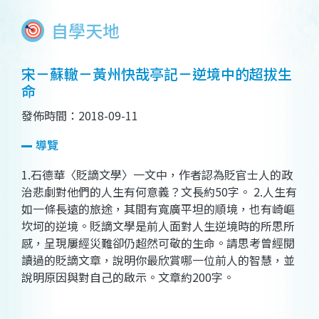
自學天地
宋－蘇轍－黃州快哉亭記－逆境中的超拔生
命
發佈時間：2018-09-11
導覽
1.石德華〈貶謫文學〉一文中，作者認為貶官士人的政
治悲劇對他們的人生有何意義？文長約50字。 2.人生有
如一條長遠的旅途，其間有寬廣平坦的順境，也有崎嶇
坎坷的逆境。貶謫文學是前人面對人生逆境時的所思所
感，呈現屢經災難卻仍超然可敬的生命。請思考曾經閱
讀過的貶謫文章，說明你最欣賞哪一位前人的智慧，並
說明原因與對自己的啟示。文章約200字。