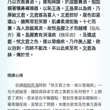
乃以衣裘貰酒。」遂相與謀，於
成都
賣酒。
相如
親著犢鼻褌滌器，以恥
王孫
。
王孫
果以為病，乃
厚給
文君
。
文君
遂為富人。
文君
姣好，眉色如望
遠山，臉際常若芙蓉，肌膚柔滑如脂。十七而
寡，為人放誕風流，故悅
長卿
之才而越禮（
指私
奔
）焉。
長卿
素有消渴疾（
糖尿病
），及還
成
都
，悅
文君
之色，遂以發痼疾。乃作
美人賦
，欲
以自刺，而終不能改，卒以此疾至死。
文君
為
誄，傳於世。
閱讀心得
初讀
相如死渴
時對「悅
文君之色，遂以發痼疾」一
句大感疑惑，糖尿病與卓文君之美貌又有何相干？上網
查了資料，原來是在中醫觀點，腎和性事是有關聯的。
罹患糖尿病，是腎出了問題，本應在飲食及性事方面有