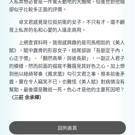
人私奔想必會是一件驚天動地的大醜聞，但後世對他倆
卻似乎比較多正面的評價。
卓文君感覺是位挺前衛的女子，不只有才，還不顧
背上私奔的名和心愛的人遠走高飛。
上網查資料時，我很感興趣的是司馬相如的《美人
賦》，賦中露骨的形容女子，結尾卻說「吾脈定于內，
心正于懷」、「翻然高舉，與彼長辭」，一副正人君子
的模樣，然而前面的描寫不難窺見其好色之心，加上想
到他以綠綺琴奏《鳳求凰》勾引文君之事，根本前後矛
盾，實在令人竊笑不已，也難怪《美人賦》對病情沒有
幫助，最後還是難逃一死。色心才是他的主要死因吧？
（三莊 余承樺）
回列表頁