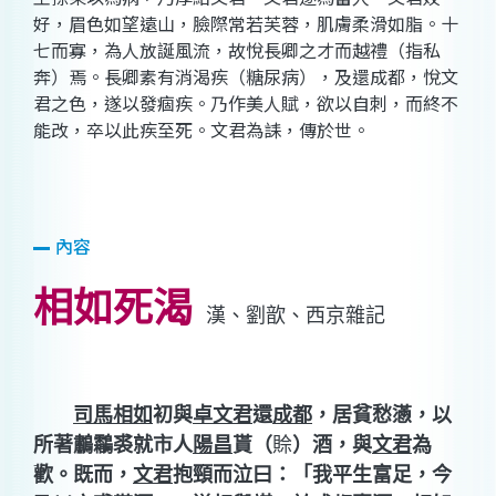
好，眉色如望遠山，臉際常若芙蓉，肌膚柔滑如脂。十
七而寡，為人放誕風流，故悅長卿之才而越禮（指私
奔）焉。長卿素有消渴疾（糖尿病），及還成都，悅文
君之色，遂以發痼疾。乃作美人賦，欲以自刺，而終不
能改，卒以此疾至死。文君為誄，傳於世。
內容
相如死渴
漢、劉歆、西京雜記
司馬相如
初與
卓文君
還
成都
，居貧愁懣，以
所著鷫鸘裘就市人
陽昌
貰（
賒
）酒，與
文君
為
歡。既而，
文君
抱頸而泣曰：「我平生富足，今