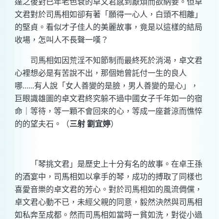
達之後對已年老色衰的卓文君感到厭煩而欲納妾。但卓
文君對於司馬相如卻有著「願得一心人，白頭不相離」
的堅貞。看似才子佳人的美麗故事，竟是以這樣的結局
收場，怎叫人不長聲一嘆？
司馬相如因荒淫不知節制而最終死於消渴，卓文君
心裡想必是有苦說不出，那個她曾託付一生的良人
哪
......
有人說「女人善變的是臉，男人善變的是心」，
巨眼識雄圖的卓文君終究躲不過中國女子千年如一的宿
命｜等待，等一顆不會回來的心，等成一座蒼涼而憔悴
的的望夫石。（
三射 劉宜婷
）
「琴挑文君」是歷史上十分有名的故事。在卓王孫
的酒宴中，司馬相如以拿手的琴，成功的搏取了同樣也
喜愛音樂的卓文君的芳心。對於司馬相如的風流倜儻，
卓文君心動不已，未經父親的同意，毅然決然與司馬相
如私奔至成都。然而司馬相如當時ㄧ貧如洗，對從小過