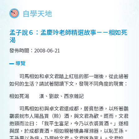
自學天地
孟子說６：孟慶玲老師精選故事－－相如死
渴
發佈時間：2008-06-21
導覽
司馬相如和卓文君踏上紅毯的那一端後，從此過著
如何的生活？請試著閱讀下文，發現不同角度的現實：
相如死渴 漢、劉歆、西京雜記
司馬相如初與卓文君還成都，居貧愁懣，以所著鷫
鸘裘就市人陽昌貰（賒）酒，與文君為歡。既而，文君
抱頸而泣曰：「我平生富足，今乃以衣裘貰酒。」遂相
與謀，於成都賣酒。相如親著犢鼻褌滌器，以恥王孫。
王孫果以為病，乃厚給文君。文君遂為富人。文君姣