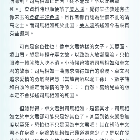
所節制，司馬相如正是因「終不能改，卒以此疾致
死。」查資料時也順便讀了
美人賦
，覺得某些敘述有些
像宋玉的
登徒子好色賦
，且作者都自詡為坐懷不亂的清
高之士。而司馬相如死於此因，
美人賦
所述如今看來真
有些諷刺。
可真是食色性也！像卓文君這樣的女子，芙蓉面、
遠山眉，想是年輕守寡之故，以致為人放誕風流，只怕
眼波一轉就教人吃不消。小時候曾讀過司馬相如和卓文
君的故事：司馬相如一曲鳳求凰得知音的浪漫、卓文君
追求愛情的勇氣與智慧（當爐賣酒以恥王孫）、數字詩
和白頭吟堅定而深情的呼喚：：：自然，寫給兒童的版
本定不會詳述司馬相如的死因。
但總覺得，卓文君對司馬相如，是慕其才，司馬相
如之於卓文君卻可能只是好其色了。甚至到後來縱慾無
度以至死，恐怕也不只是因為卓文君吧！其在朝時卓文
君不在身邊，身邊的紅粉知己難道還會少了？是以在發