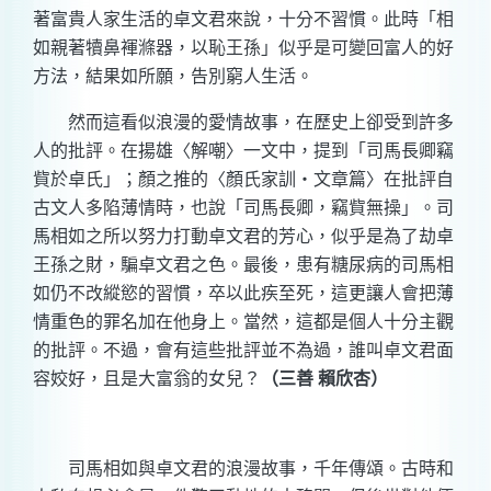
著富貴人家生活的卓文君來說，十分不習慣。此時「相
如親著犢鼻褌滌器，以恥王孫」似乎是可變回富人的好
方法，結果如所願，告別窮人生活。
然而這看似浪漫的愛情故事，在歷史上卻受到許多
人的批評。在揚雄〈解嘲〉一文中，提到「司馬長卿竊
貲於卓氏」；顏之推的〈顏氏家訓‧文章篇〉在批評自
古文人多陷薄情時，也說「司馬長卿，竊貲無操」。司
馬相如之所以努力打動卓文君的芳心，似乎是為了劫卓
王孫之財，騙卓文君之色。最後，患有糖尿病的司馬相
如仍不改縱慾的習慣，卒以此疾至死，這更讓人會把薄
情重色的罪名加在他身上。當然，這都是個人十分主觀
的批評。不過，會有這些批評並不為過，誰叫卓文君面
容姣好，且是大富翁的女兒？
（三善 賴欣杏）
司馬相如與卓文君的浪漫故事，千年傳頌。古時和