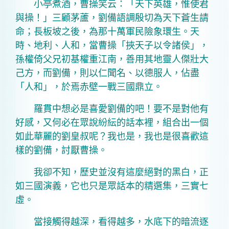
小亭煮酒，曹操笑云：「天下英雄，惟使君
與操！」三顧茅蘆，劉備語調殷切為天下蒼生請
命；長板坡之後，為那十萬軍民險象環生。天
時、地利、人和，當曹操「挾天子以令諸侯」，
孫權倚父兄初基權重江南，善用其地靈人傑壯大
己方，而劉備，則以仁聞名、以德服人，佔盡
「人和」，於焉赤壁一戰三國鼎立。
羅貫中想必是喜愛劉備的吧！要不是對他有
好感，又何必在眾說紛紜的話本裡，組合出一個
如此華麗的劉皇叔呢？我也是，我也是很喜歡這
樣的劉備，討厭曹操。
我卻不知，歷史並沒有這麼絕對的黑白，正
如三國演義，它也只是眾話本的精選集，三實七
虛。
當接觸得越深，看得越多，水底下的暗流逐