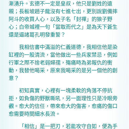
漸湧升。玄德不一定是皇叔，他只是劉姓的遠
親；長板坡趙子龍沒有七進七出，更別說劉備摔
阿斗的收買人心，以及子名「封禪」的狼子野
心；白帝城裡一句「當取而代之」是為天下蒼生
還是逼諸葛孔明發重誓？
我相信書中滿溢的仁義道德，我相信他是染
缸裡的一股清流，當他做出一些兵家禁忌，例如
行軍之際不捨老弱婦孺，殤痛時為弟報仇的衝
動，我替他喝采，原來我喝采的是另一個他的創
意？
初知真實，心裡有一塊柔軟的角落不停抗
拒，如負傷的野獸嘶吼，另一面理性只是冷眼旁
觀。愈大的信任，帶來愈大的傷害，愈痛的傷口
愈需要時間細水長流。
「相信」是一把刃，若能攻守自如，便為手