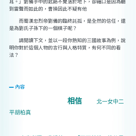
耳。」劉備手中的匙筯不覺落於地下，卻藉口是因為聽
到雷聲而如此的，曹操因此不疑有他
而蜀漢忠烈帝劉備的臨終託孤，是全然的信任，還
是為劉氏子孫下的一個棋子呢？
請閱讀下文，並以一段你熟知的三國故事為例，說
明你對於這個人物的言行與人格特質，有何不同的看
法？
內容
相信
北一女中二
平胡柏真