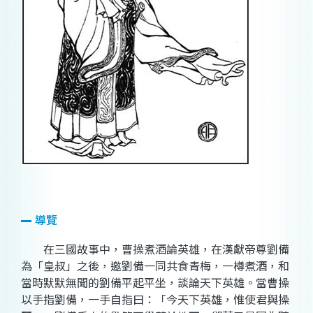
導覽
在三國故事中，曹操煮酒論英雄，在漢獻帝尊劉備
為「皇叔」之後，邀劉備一同共食青梅，一樽煮酒，和
當時默默無聞的劉備平起平坐，談論天下英雄。當曹操
以手指劉備，一手自指曰：「今天下英雄，惟使君與操