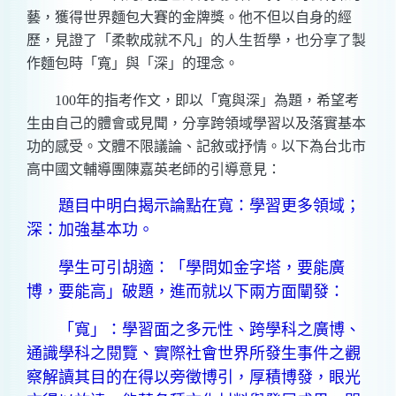
藝，獲得世界麵包大賽的金牌獎。他不但以自身的經
歷，見證了「柔軟成就不凡」的人生哲學，也分享了製
作麵包時「寬」與「深」的理念。
100
年的指考作文，即以「寬與深」為題，希望考
生由自己的體會或見聞，分享跨領域學習以及落實基本
功的感受。文體不限議論、記敘或抒情。以下為台北市
高中國文輔導團陳嘉英老師的引導意見：
題目中明白揭示論點在寬：學習更多領域；
深：加強基本功。
學生可引胡適：「學問如金字塔，要能廣
博，要能高」破題，進而就以下兩方面闡發：
「寬」：學習面之多元性、跨學科之廣博、
通識學科之閱覽、實際社會世界所發生事件之觀
察解讀其目的在得以旁徵博引，厚積博發，眼光