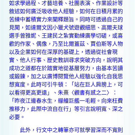
如求學過程、才藝培養、社團表演、作業設計等
敘述如何廣泛吸收他人經驗，如何在日積月累的
苦練中蓄積實力來闡釋題旨。同時可透過自己的
見聞，如達爾文因小獵犬號遊觀細思、高爾夫球
選手曾雅妮、王建民之紮實勤練廣學切磋，或喜
歡的作家、偶像，乃至比爾蓋茲、賈伯斯等人物
以及企業如何在深厚的基礎上，透過從社會現
實、他人行事、歷史教訓尋求突破方向，說明其
成功之道都在於踏實地從基層努力，由基本苦讀
或鍛鍊，加之以廣博閱覽他人經驗以強化自我思
想寬度。此時可引牛頓：「站在巨人肩膀上，可
以看得更高更遠」、朱熹〈觀書有感之二〉：
「昨夜江邊春水生，艨艟巨艦一毛輕。向來枉費
推移力，此際中流自在行」等引言說明寬、深之
必要。
此外，行文中之轉筆亦可就學習深而不寬則