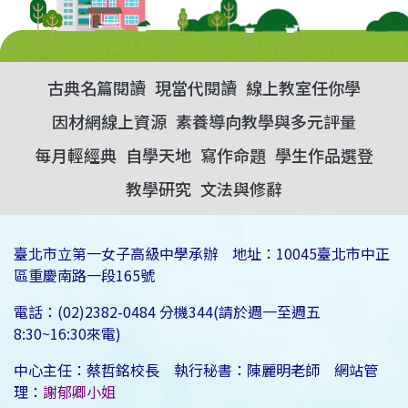
古典名篇閱讀
現當代閱讀
線上教室任你學
因材網線上資源
素養導向教學與多元評量
每月輕經典
自學天地
寫作命題
學生作品選登
教學研究
文法與修辭
臺北市立第一女子高級中學承辦 地址：10045臺北市中正
區重慶南路一段165號
電話：(02)2382-0484 分機344(請於週一至週五
8:30~16:30來電)
中心主任：蔡哲銘校長 執行秘書：陳麗明老師 網站管
理：
謝郁卿小姐