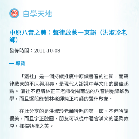
自學天地
中原八音之美：聲律啟蒙一東韻（洪淑珍老
師）
發佈時間：2011-10-08
導覽
「瀛社」是一個持續推廣中原讀書音的社團，而聲
律啟蒙的平仄與用典，是現代人認識中華文化的最佳起
點。 瀛社不但請林正三老師從閩南語的八音開始錄影教
學，而且逐段錄製林老師純正吟誦的聲律啟蒙。
在此分享的是洪淑珍老師吟唱的第一節，不但吟調
優美，而且字正腔圓，朋友可以從中體會漢文的溫柔敦
厚，抑揚頓挫之美。