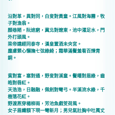
沿對革，異對同，白叟對黃童。江風對海霧，牧
子對漁翁。
顏巷陋，阮途窮，冀北對遼東，池中濯足水，門
外打頭風。
梁帝講經同泰寺，漢皇置酒未央宮。
塵慮縈心懶撫七弦綠綺；霜華滿鬢羞看百煉青
銅。
貧對富，塞對通，野叟對溪童。鬢皤對眉綠，齒
皓對唇紅。
天浩浩，日融融，佩劍對彎弓。半溪流水綠，千
樹落花紅。
野渡燕穿楊柳雨，芳池魚戲芰荷風。
女子眉纖額下現一彎新月；男兒氣壯胸中吐萬丈