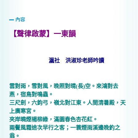
內容
【聲律啟蒙】一東韻
瀛社 洪淑珍老師吟讀
雲對雨，雪對風，晚照對晴
(長)
空。來鴻對去
燕，宿鳥對鳴蟲。
三尺劍，六鈞弓，嶺北對江東。人間清暑殿，天
上廣寒宮。
夾岸曉煙楊柳綠，滿園春色杏花紅。
兩鬢風霜途次早行之客；一蓑煙雨溪邊晚釣之
翁。