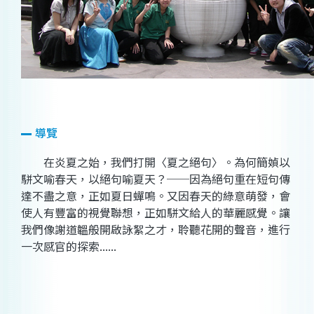
導覽
在炎夏之始，我們打開〈夏之絕句〉。為何簡媜以
駢文喻春天，以絕句喻夏天？──因為絕句重在短句傳
達不盡之意，正如夏日蟬鳴。又因春天的綠意萌發，會
使人有豐富的視覺聯想，正如駢文給人的華麗感覺。讓
我們像謝道韞般開啟詠絮之才，聆聽花開的聲音，進行
一次感官的探索......