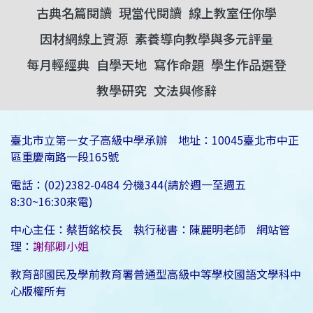
古典名篇閱讀
現當代閱讀
線上教室任你學
因材網線上資源
素養導向教學與多元評量
每月輕經典
自學天地
寫作命題
學生作品選登
教學研究
文法與修辭
臺北市立第一女子高級中學承辦 地址：10045臺北市中正
區重慶南路一段165號
電話：(02)2382-0484 分機344(請於週一至週五
8:30~16:30來電)
中心主任：蔡哲銘校長 執行秘書：陳麗明老師 網站管
理：
謝郁卿小姐
教育部國民及學前教育署普通型高級中等學校國語文學科中
心版權所有