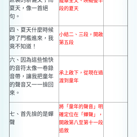
巨製的駢儷文；而
籠罩全文、映襯後半
夏天，像一首絕
段的夏天
句。
四、夏天什麼時候
小結二、三段，開啟
跨了門檻進來，我
第五段
竟不知道！
六、因為這些愉快
的音符太像一卷錄
承上啟下，從現在過
音帶，讓我把童年
渡到童年
的聲音又一一撿回
來。
將「童年的聲音」明
七、首先撿的是蟬
確定位在「蟬聲」，
聲
開啟第八至第十一段
追敘