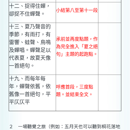
十二、捉得住蟬，
小結第八至第十一段
卻捉不住蟬聲。
十三、夏乃聲音的
季節，有雨打，有
承前並再度點題，作
雷響、蛙聲、鳥鳴
為完全進入「夏之絕
及蟬唱。蟬聲足以
句」主題的起跑點。
代表夏，故夏天像
一首絕句。
十九、而每年每
年，蟬聲依舊，依
呼應首段，三度點
舊像一首絕句，平
題。並結束全文。
平仄仄平
２ 一場聽覺之旅（例如：五月天也可以聽到桐花落地