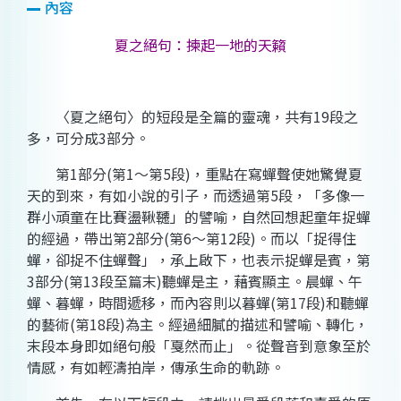
內容
夏之絕句：揀起一地的天籟
〈夏之絕句〉的短段是全篇的靈魂，共有
19
段之
多，可分成
3
部分。
第
1
部分
(
第
1
～第
5
段
)
，重點在寫蟬聲使她驚覺夏
天的到來，有如小說的引子，而透過第
5
段，「多像一
群小頑童在比賽盪鞦韆」的譬喻，自然回想起童年捉蟬
的經過，帶出第
2
部分
(
第
6
～第
12
段
)
。而以「捉得住
蟬，卻捉不住蟬聲」，承上啟下，也表示捉蟬是賓，第
3
部分
(
第
13
段至篇末
)
聽蟬是主，藉賓顯主。晨蟬、午
蟬、暮蟬，時間遞移，而內容則以暮蟬
(
第
17
段
)
和聽蟬
的藝術
(
第
18
段
)
為主。經過細膩的描述和譬喻、轉化，
末段本身即如絕句般「戛然而止」。從聲音到意象至於
情感，有如輕濤拍岸，傳承生命的軌跡。