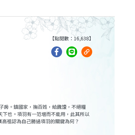
【點閱數：16,638】
子房。鎮國家，撫百姓，給餽馕，不絕糧
天下也。項羽有一范增而不能用，此其所以
中漢高祖認為自己勝過項羽的關鍵為何？