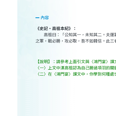
內容
《史記‧高祖本紀》：
高祖曰：「公知其一，未知其二。夫運籌
之軍，戰必勝，攻必取，吾不如韓信。此三
【說明】：請參考上面引文與〈鴻門宴〉課文
〈一〉上文中漢高祖認為自己勝過項羽的關
〈二〉在〈鴻門宴〉課文中，你學到何種處