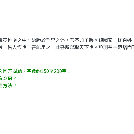
策帷帳之中，決勝於千里之外，吾不如子房。鎮國家，撫百姓
者，皆人傑也，吾能用之，此吾所以取天下也。項羽有一范增而
回答問題，字數約150至200字：
鍵為何？
世方法？