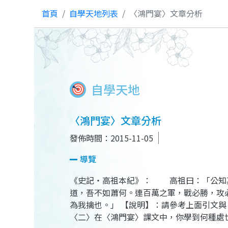
首頁
自學天地列表
〈鴻門宴〉文章分析
自學天地
〈鴻門宴〉文章分析
發佈時間：2015-11-05
導覽
《史記‧高祖本紀》： 高祖曰：「公知其
道，吾不如蕭何。連百萬之軍，戰必勝，攻
為我擒也。」 【說明】：請參考上面引文與
〈二〉在〈鴻門宴〉課文中，你學到何種處