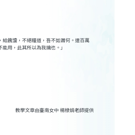
，給餽馕，不絕糧道，吾不如蕭何。連百萬
不能用，此其所以為我擒也。」
教學文章由臺南女中 楊棣娟老師提供