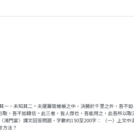
一，未知其二。夫運籌策帷帳之中，決勝於千里之外，吾不如
必取，吾不如韓信。此三者，皆人傑也，吾能用之，此吾所以取
〈鴻門宴〉課文回答問題，字數約150至200字： 〈一〉上文
世方法？