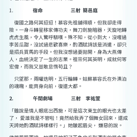
1.
宿命
三射
簡邑庭
復國之路何其迢迢！慕容先祖舖得順，但我卻走得
險。一身斗轉星移家傳功夫，
舞
刀劍
施
暗器，天旋地轉
虎虎生風，令人驚呼駭嘆。殊不知，從小到大，沒嚐過
李苦瓜甜
，沒試過
悲
歡喜
樂
，
酌酒賦詩
該是消遣，卻只
是招兵買馬的手段。但我沒想過要拋開，身為大燕傳
人，血統決定了一生的志業。祖宗何其英明，成就何等
宏偉，而我又豈敢怠惰苟且？
只望那，
兩曜
迭明，
五行
輪轉。姑蘇慕容氏在外漂泊
的魂魄，能齊身向前，復還大都。
2.
午間劇場
三射
李祐萱
「雖說是情人
眼底
出西施
，可是這次
東生
的眼光也太差
了，
愛
誰我是不管啦！竟然給我弄了個
舞
女回來，還成
天誇她
酌酒賦詩
樣樣行。」她皺起
眉尖
，
嫌
惡的說。