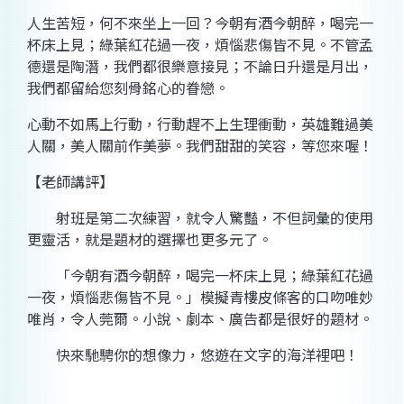
人生
苦
短，何不來坐上一回？今朝有
酒
今朝
醉
，喝完一
杯床上見；綠葉紅花過一夜，煩惱
悲
傷皆不見。不管
孟
德
還是
陶潛
，我們都很樂意接見；不論
日升
還是
月出
，
我們都留給您刻骨銘心的眷戀。
心動不如馬上行動，行動趕不上生理衝動，英雄難過美
人關，美人關前作美夢。我們
甜
甜的笑容，等您來喔！
【老師講評】
射班是第二次練習，就令人驚豔，不但詞彙的使用
更靈活，就是題材的選擇也更多元了。
「今朝有酒今朝醉，喝完一杯床上見；綠葉紅花過
一夜，煩惱悲傷皆不見。」模擬青樓皮條客的口吻唯妙
唯肖，令人莞爾。小說、劇本、廣告都是很好的題材。
快來馳騁你的想像力，悠遊在文字的海洋裡吧！