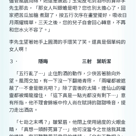
儘管
風飁雨绵
，她還是披起了
玉兔
皮毛到
酒市
的算命
李
先生那去，「那女人叫
銀蟾
是吧？您也別太擔心了，回
家把
苦瓜
加糖 煮
甜
了，按
五行
次序在
畫堂
擺好，吸收
日
月兩耀
精華，三天之後，您的兒子自會回心轉意，不再
和您
水火
不容了。」
李
先生望著她手上圓
潤
的手環笑了笑。還真是個單純的
女人啊！
３．
隱晦 三射 葉昕潔
「
五行
亂了…」止住
酌酒
的動作，少俠
苦
著臉向外
望。
風雨
交加，有一下沒一下翻捲
青帘
，「
兩曜
都被遮
蔽了…不會是徵兆吧？」除了雲後的太陽，連仙山的曜
靈都被燭龍擋住，「這下真是一點光都沒有剩下…」意
有所指，他不理會
錦帳
中伶人尚在
賦詩
的
甜
甜嗓音，提
刀走出酒店。
「七劫之末嗎？」皺緊
眉
，他閉上使用過度的火
眼
金
睛，「真想一頭
醉
死算了…」他可沒當今之世捨我其誰