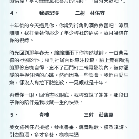
的情操，寧可聽聽風花雪月的情
詩
。「自有天數吧？」
４． 我還記得
三射 林佑容
十年後的今天遇見你，你說到街角
酌酒
敘敘舊吧！涼風
飁飁
，我打量著你那少了年少輕狂的
眉尖
，歲月凝結在
你的視線。
時光回到那年春天，
綿綿
細雨下你陶然
賦詩
，一首曹
孟
德
的
<
短歌行
>
；校刊社辦內你專注校稿，臉上竟有
陶潛
的那份忘機自得。忘不了西門町二輪電影院內，被你溫
暖的手握住時的心跳。然而因為一些誤會，我們由
愛
生
嫌
，卻沒人肯拉下臉道歉，一晃眼就是十年。
再看你一眼，回憶盡收
眼底
。我輕聲說了謝謝，那段日
子你的陪伴是我收藏一生的快樂。
５． 青樓 三射 莊馥嘉
美女
羅列任君挑選，琴棋書
畫
、跳
舞
唱歌、
橫槊賦詩
、
引壺酌酒
，多才多藝，樣樣精通。