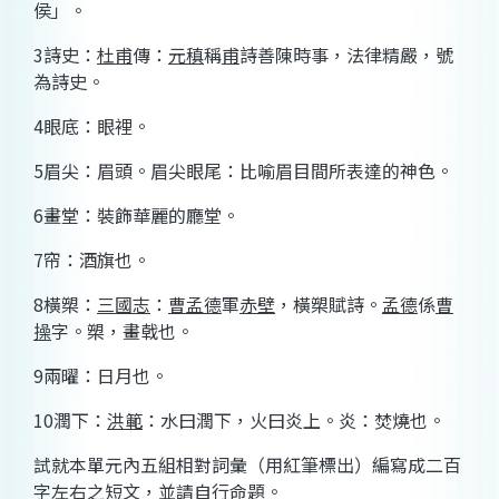
侯」。
3
詩史：
杜甫
傳：
元稹
稱
甫
詩善陳時事，法律精嚴，號
為詩史。
4
眼底：眼裡。
5
眉尖：眉頭。眉尖眼尾：比喻眉目間所表達的神色。
6
畫堂：裝飾華麗的廳堂。
7
帘：酒旗也。
8
橫槊：
三國志
：
曹孟德
軍
赤壁
，橫槊賦詩。
孟德
係
曹
操
字。槊，畫戟也。
9
兩
曜：日月也。
10
潤下：
洪範
：水曰潤下，火曰炎上。炎：焚燒也。
試就本單元內五組相對詞彙（用紅筆標出）
編寫
成二百
字左右之短文，並請自行命題。