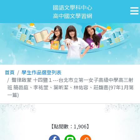
國語文學科中心
高中國文學習網
首頁
學生作品選登列表
聲律啟蒙 十四鹽１---台北市立第一女子高級中學高三射
班 簡邑庭、李祐萱、葉昕潔、林佑容、莊馥嘉(97年1月第
一篇)
【點閱數：1,906】