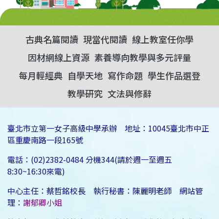
古典名篇閱讀
現當代閱讀
線上教室任你學
因材網線上資源
素養導向教學與多元評量
每月輕經典
自學天地
寫作命題
學生作品選登
教學研究
文法與修辭
臺北市立第一女子高級中學承辦 地址：10045臺北市中正
區重慶南路一段165號
電話：(02)2382-0484 分機344(請於週一至週五
8:30~16:30來電)
中心主任：蔡哲銘校長 執行秘書：陳麗明老師 網站管
理：
謝郁卿小姐