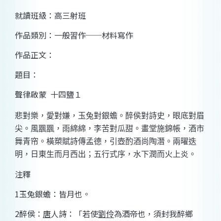
就讀班級：高三射班
作品類別：一般習作──材料寫作
作品正文：
題目：
聲律啟蒙
十四鹽１
悲對樂，愛對嫌，玉兔對銀蟾。醉侯對詩史，眼底對眉
尖。風飁飁，雨綿綿，李苦對瓜甜。畫堂施錦帳，酒市
舞青帘。橫槊賦詩傳孟德，引壺酌酒尚陶潛。兩曜迭
明，日東生而月西出；五行式序，水下潤而火上炎。
注釋
1
玉兔銀蟾：皆月也。
2
醉侯：
唐
人詩：「若使
劉伶
為酒帝也，須封我醉鄉