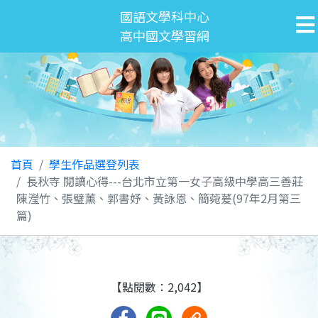
國語文學科中心
高中國文學習網
首頁
學生作品選登列表
長秋寺 閱讀心得---台北市立第一女子高級中學高三善莊
陳瀅竹、張璧薰、郭書妤、黃詠恩、簡菀萲(97年2月第三
篇)
【點閱數：2,042】