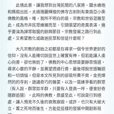
此情此景，讓我想到台灣民間的八家將、鹽水蜂炮
和媽祖出巡，太過瑰麗輝煌的佛寺古剎則有東南亞小乘
佛教的風格。唯，我所不明白的是，宗教和世俗混雜至
此，成為市井民眾蜂擁而至、引頸張望的奇異表演，幾
乎要淪為譁眾取寵的餘興節目。宗教發展之路行到此
處，又希望教化或啟迪民眾和信徒什麼呢？
大凡宗教的創始之初都是在尋求一個令世界更好的
信仰。沒有人能確切說這世上確實有神，但若能讓人虔
心向善，卻也無妨了。佛教的中心思想是要靜思悟道，
尋求心靈的平靜，並冀望透過行善，最後得脫世道輪迴
和一切煩惱。但是本文所見到的卻是所費不貲，金亮燁
然的的寺剎，詭譎奇巧的雜耍，以及一窩蜂爭看的群眾
（有人說，群眾如羊群，只要有人登高一呼，便會好奇
隨群追隨）。此時的佛教，鼎盛至此，可說是行到絕
處，讓人預見不久後的衰敗崩毀。或許，也只有大破大
立，置之死地而後生，方能從這樣的發展中開創新局