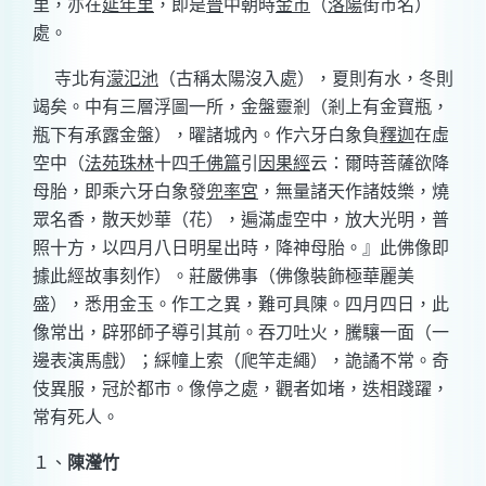
里，亦在
延年里
，即是
晉
中朝時
金市
（
洛陽
街市名）
處。
寺北有
濛氾池
（古稱太陽沒入處）
，夏則有水，冬則
竭矣。中有三層浮圖一所，金盤靈剎
（剎上有金寶瓶，
瓶下有承露金盤）
，曜諸城內。作六牙白象負
釋迦
在虛
空中
（
法苑珠林
十四
千佛篇
引
因果經
云：爾時菩薩欲降
母胎，即乘六牙白象發
兜率宮
，無量諸天作諸妓樂，燒
眾名香，散天妙華（花），遍滿虛空中，放大光明，普
照十方，以
四月八日明星出時，降神母胎。』此佛像即
據此經故事刻作）
。莊嚴佛事
（佛像裝飾極華麗美
盛）
，悉用金玉。作工之異，難可具陳。
四月四日，此
像常出，辟邪師子導引其前。吞刀吐火，騰驤一面
（一
邊表演馬戲）
；綵幢上索
（爬竿走繩）
，詭譎不常。奇
伎異服，冠於都市。像停之處，觀者如堵，迭相踐躍，
常有死人。
１、
陳瀅竹