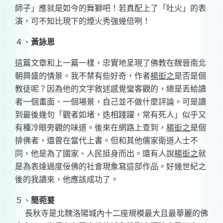
師子」應就是如今的舞獅吧！若真配上了「吐火」的表
演，可不知比現下的煙火秀強幾倍咧！
４、
黃詠恩
這篇文章和上一篇一樣，忠實地呈現了佛教在魏晉南北
朝興盛的情景。我不禁有些好奇，作者
楊衒之
是否是個
教徒呢？因為他的文字敘述感覺蠻客觀的，總是丟給讀
者一個畫面、一個場景，自己並不做什麼評論。可是讀
到最後幾句「觀者如堵，迭相踐躍，常有死人」似乎又
有種冷眼旁觀的味道。後來在網路上查到，
楊衒之
是個
排佛者，還曾在當代上書。但和其他儒家衛道人士不
同，他是為了國家、人民挺身而出。還有人說
楊衒之
就
是為表達過度佞佛的社會現象寫這部作品。好幾世紀之
後的我讀來，他應該成功了。
５、
簡菀萲
長秋寺是北魏洛陽城內十二座規模最大且最華麗的佛