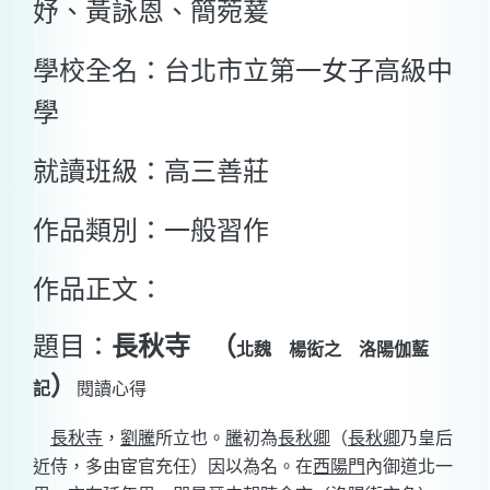
妤、黃詠恩、簡菀萲
學校全名：台北市立第一女子高級中
學
就讀班級：高三善莊
作品類別：一般習作
作品正文：
題目：
長秋寺
（
北魏 楊衒之 洛陽伽藍
）
記
閱讀心得
長秋寺
，
劉騰
所立也。
騰
初為
長秋卿
（
長秋卿
乃皇后
近侍，多由宦官充任）
因以為名。在
西陽門
內御道北一