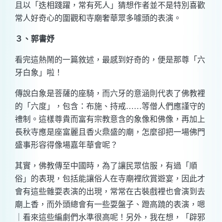
且以「迭相踐躍，常有死人」猜想作者並不是特別喜歡
常人好奇心的圍觀和寺廟奢華眾多噱頭的表演。
３、郭書妤
看完這熱鬧的一篇敘述，最感到好奇的，便是那尊「六
牙白象」啦！
傳說白象是菩薩的座騎，而六牙的意涵則代表了佛教裡
的「六度」，包含：布施、持戒……等僧人們應謹守的
禮制。這樣尊貴而富有宗教意含的象像和佛像，再加上
長秋寺應是座富麗且香火鼎盛的廟，怎麼卻把一場佛門
盛事形容得像場嘉年華會呢？
其實，佛教傳至中國時，為了讓民眾信服，有過「順
俗」的表現，包括能讓俗人在寺廟裡欣賞遊宴，因此才
會有這些雜耍表演的出現，常常在古裝戲裡也會演到去
廟上香，而外頭總會有一些耍盤子、蹬高蹺的表演，嗯
｜看來這些編劇們水準很高呢！另外，我在想，「辟邪