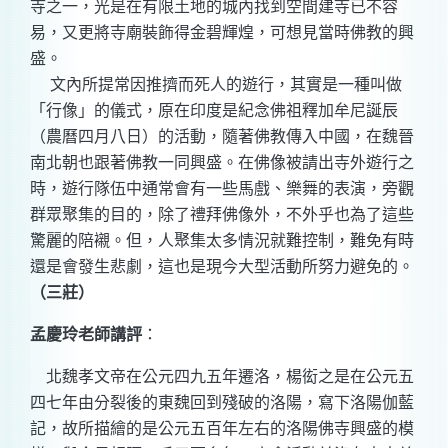
寺之一，光是在有限土地的城內找到空間建寺已不容
易，又更將寺廟裝飾得金碧輝煌，可想見當時佛教的興
盛。
文內所提常因推擠而死人的遊行，其實是一種叫做
「行像」的儀式，原在印度是紀念佛祖釋加牟尼誕辰
（
農曆四月八日）的活動，隨著佛教傳入中國，在魏晉
南北朝也跟著佛教一同興盛。在佛像被請出寺外遊行之
時，遊行隊伍中通常會有一些馬戲、樂舞的表演，旁觀
群眾聚集的目的，除了禮拜佛像外，不外乎也為了這些
驚麗的陪襯。但，人聚集太多情況就難控制，難免有時
還是會發生悲劇，這也是現今大型活動所努力避免的。
（三莊）
孟慶玲
老師講評
：
北魏孝文帝在公元四九五年遷洛，楊衒之是在公元五
四七年由分裂後的東魏回到殘破的洛陽，寫下洛陽伽藍
記，故所描繪的是公元五百年左右的洛陽佛寺興盛的模