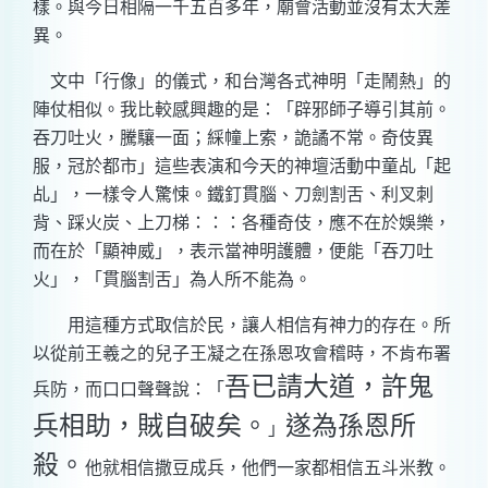
樣。與今日相隔一千五百多年，廟會活動並沒有太大差
異。
文中「行像」的儀式，和台灣各式神明「走鬧熱」的
陣仗相似。我比較感興趣的是：「辟邪師子導引其前。
吞刀吐火，騰驤一面；綵幢上索，詭譎不常。奇伎異
服，冠於都市」這些表演和今天的神壇活動中童乩「起
乩」，一樣令人驚悚。鐵釘貫腦、刀劍割舌、利叉刺
背、踩火炭、上刀梯：：：各種奇伎，應不在於娛樂，
而在於「顯神威」，表示當神明護體，便能「吞刀吐
火」，「貫腦割舌」為人所不能為。
用這種方式取信於民，讓人相信有神力的存在。所
以從前王羲之的兒子王凝之在孫恩攻會稽時，不肯布署
吾已請大道，許鬼
兵防，而口口聲聲說：「
兵相助，賊自破矣。
遂為孫恩所
」
殺。
他就相信撒豆成兵，他們一家都相信五斗米教。