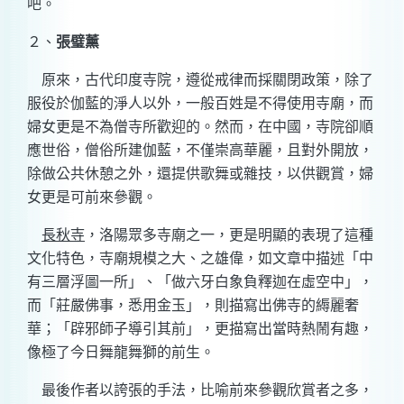
吧。
２、
張璧薰
原來，古代印度寺院，遵從戒律而採關閉政策，除了
服役於伽藍的淨人以外，一般百姓是不得使用寺廟，而
婦女更是不為僧寺所歡迎的。然而，在中國，寺院卻順
應世俗，僧俗所建伽藍，不僅崇高華麗，且對外開放，
除做公共休憩之外，還提供歌舞或雜技，以供觀賞，婦
女更是可前來參觀。
長秋寺
，洛陽眾多寺廟之一，更是明顯的表現了這種
文化特色，寺廟規模之大、之雄偉，如文章中描述「中
有三層浮圖一所」、「做六牙白象負釋迦在虛空中」，
而「莊嚴佛事，悉用金玉」，則描寫出佛寺的縟麗奢
華；「辟邪師子導引其前」，更描寫出當時熱鬧有趣，
像極了今日舞龍舞獅的前生。
最後作者以誇張的手法，比喻前來參觀欣賞者之多，