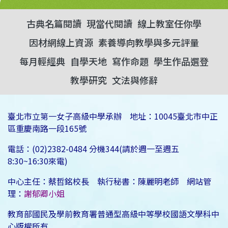
古典名篇閱讀
現當代閱讀
線上教室任你學
因材網線上資源
素養導向教學與多元評量
每月輕經典
自學天地
寫作命題
學生作品選登
教學研究
文法與修辭
臺北市立第一女子高級中學承辦 地址：10045臺北市中正
區重慶南路一段165號
電話：(02)2382-0484 分機344(請於週一至週五
8:30~16:30來電)
中心主任：蔡哲銘校長 執行秘書：陳麗明老師 網站管
理：
謝郁卿小姐
教育部國民及學前教育署普通型高級中等學校國語文學科中
心版權所有