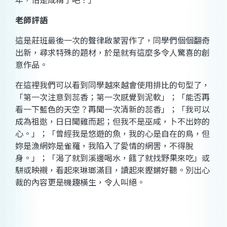
老師評語
這是莊班最後一次的聲律啟蒙習作了，同學們個個翻奇
出新，尋求特殊的題材，於是就有這麼多令人驚喜的創
意作品。
在這裡我們可以看到同學越來越會使用排比的句型了，
「第一次注意到
蕊香
；第一次感覺到
泥軟
」；「
能否
再
看一下藍色的天空？再聞一次清新的
蕊香
」；「我可以
成為
祖逖
，日日聞雞而起；但我不是
巫咸
，卜不出妳的
心。」；「曾經我是悠遊的魚，我的心是自在的鳥，但
妳是
漁網
妳是
雀羅
，我陷入了愛情的網罟，不得脫
身。」；「渴了就到溪邊喝
水
，餓了就找野果來吃」或
駢或映襯，看起來琳瑯滿目，讀起來鏗鏘好聽。別出心
裁的內容更是機趣橫生，令人叫絕。