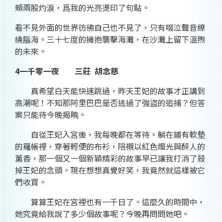
頰兩股灼淚，爲我的光亮燙印了句點。
看不見外面的世界彷彿自己也不見了，只有啜泣聲音繚
繞腦海。三十七度的擁抱襲擊海灘，在沙灘上留下溫煦
的未來。
4
一千零一夜
三莊
胡念慈
真希望
白
天
能
快速跳過，昨天王妃的故事才正講到
高潮呢！不知那阿里巴巴是
否
逃過了強盜的追捕？但答
案只能待今晚揭曉。
自從王妃入宮後，我每晚都在等待。躺在鋪有
軟
墊
的
羅帳
裡，穿著輕便的
布衫
，陪襯以
紅
色燭光與醉人的
薰
香
，那一個又一個
新
穎精彩的故事早已讓我打消了殺
掉王妃的念頭。現在想想真覺好笑，我竟然就這樣被它
們收買。
算算王妃在宮裡也有一千日了。這麼
久
的時間中，
她究竟給我說了多少個故事呢？今晚再問問她吧。