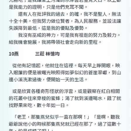
是我能力的證明，只是他們充耳不聞。
還有人在批評我的過去，的確，我不是
聖
人，無法
十全十美。但我努力做位
賢
者，為人民服務，並設法讓
失誤降到最低，這是我的優點及優勢。
我沒有
巫咸
的神力，可是我有
祖逖
的努力及毅力。
給我機會施展，我將帶領社會走向新的里程。
10
燕
三莊 林憶均
從他有記憶起，他就住在這裡。每天早上睜開眼，映
入眼簾的便是被曙光映照得如夢似幻的
蒼崖翠巘
，到
山
邊小
溪
洗漱過後，便開始一天的生活。
或是欣賞各種奇形怪狀的浮
雲
，或是觀察在
紅白
相間
的花叢中往來穿梭的蜜
蜂
；渴了就到溪邊喝
水
，餓了就
找野果來吃，數十年如一日。
「老王，那隻
燕
兒似乎一直在那啊！」「是啊，聽我
爺爺說他小的時候那隻燕兒就已經在那了，過了這數十
年，怕是成精了吧！」