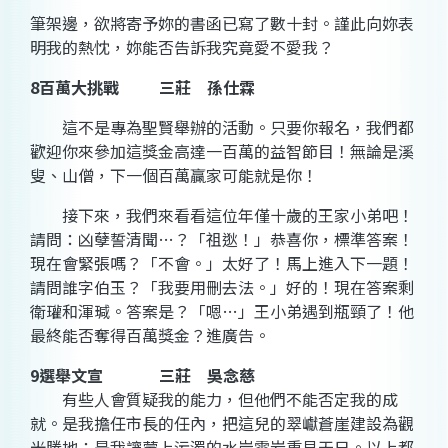
筆架
邊，欲將寄予妳的
書函
已寫了數十封。謹此向妳表
明我的熱忱，妳能否告訴我究竟愛不愛我？
8
百萬大挑戰
三莊 孫仕霖
這不是專為
聖賢
舉辦的活動。只要你報名，我們都
歡迎你來參加這獎金高達一百萬的益智節目！無論是
溪
叟
、
山僧
，下一個百萬贏家可能就是你！
接下來，我們來看看這位年僅十歲的
王家
小弟吧！
請問：
凶孽
誓清聞…？「祖逖！」恭喜你，標準答案！
現在會緊張嗎？「不會。」太好了！馬上進入下一題！
請問誰字伯玉？「我要用刪去法。」好的！現在答案剩
衛瓘
和
渾瑊
。答案是？「嗯…」王小弟遇到瓶頸了！他
最終
能否
奪得百萬獎金？進廣告。
9
選舉文宣
三莊 吳念慈
有些人會質疑我的能力，但他們不能否定我的成
就。是我擔任市長的任內，把這兒的
翠巘蒼崖
建設為觀
光勝地；是我讓蒙上污濁的
水岸雲岩
重見天日。以上都