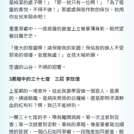
是純潔的處子啊！」「那…就只有一位啊！」「為了
祖
靈的喜悅，不得不做！」那處處與我作對的傢伙，就用
你女兒來賠命吧！
重重
翠巘
中，一座高聳的
蒼崖
上立著單薄身影，毅然望
著白霧茫茫。
「偉大的祖靈啊！請保衛我的家園！保佑我的族人不受
邪祟的侵擾，安居無虞！」女孩大喊祈願。
空盪的山谷，不絕的迴響。
3
黑暗中的三十七度
三莊 李玟億
上星期的一場意外，從此我要學習做一個盲人，是黑
的。拂過臉龐，是病床旁掛的
白羅帳
，還是那時滲滿鮮
血的
紅布衫
？啊，我已不能辨別。
一雙三十七度的手，帶我離開病房。第一次注意到
蕊
香
；第一次感覺到
泥軟
，單純的黑暗，像是
筆書
寫出細
微的官感，一個凸石如同
翠巘
，一段階差如同
蒼崖
，臉