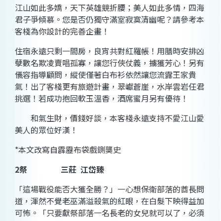
江山如此多嬌，天下英雄
競
折腰；美人如此多情，四海
君子
爭
傾慕。您是否仍獨守滿室
寂寞清幽
呢？請參考本
客棧為你設計的完善企畫！
住宿永遠只剩一間房，良宵共對
紅羅帳
！用膳時安排
凶
孽
數名欺凌賣唱孤寡，讓您行俠仗義，擄獲芳心！另有
儀容指導顧問，縱使僅著
白布衫
依然讓您流露
王家
貴
氣！出了客棧更有旅遊計畫，
翠巘蒼崖
，
水岸
雲岩
任
君
挑選！若成功抱回
軟
玉溫
香
，酒席蜜月另有優待！
和氣生財，價錢好談，本客棧永遠支持不愛江山愛
美人的眾位好漢！
*
本文改寫自霹靂布袋戲鍘龑史
2
祭
三莊
江岱臻
「這場戰役
能否
大獲全勝？」一心想
保衛
部落的酋長問
道，
渾
然不覺老
巫
滿溢殺氣的
紅
眼，在
白
髮下映得益加
可怖。「只要獻祭部落一名長老的女兒就可以了，必須