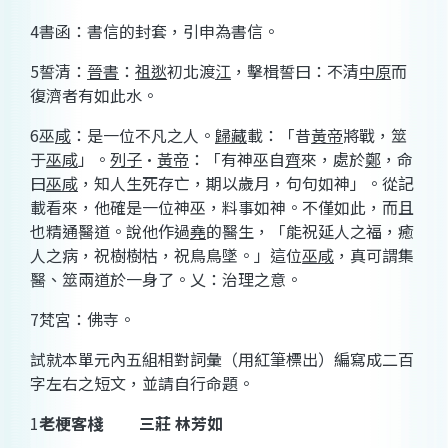
4
書函：書信的封套，引申為書信。
5
誓清：
晉書
：
祖逖
初北渡
江
，擊楫誓曰：不清
中原
而
復濟者有如此水。
6
巫
咸
：是一位不凡之人。
歸藏
載：「昔
黃帝
將戰，筮
于
巫咸
」。
列子
·
黃帝
：「有神巫自
齊
來，處於
鄭
，命
曰
巫咸
，知人生死存亡，期以歲月，句句如神」。從記
載看來，他確是一位神巫，料事如神。不僅如此，而且
也精通醫道。說他作過
堯
的醫生，「能祝延人之福，癒
人之病，祝樹樹枯，祝鳥鳥墜。」這位
巫咸
，真可謂集
醫、筮兩道於一身了。乂：治理之意。
7
梵宮：佛寺。
試就本單元內五組相對詞彙（用紅筆標出）
編寫
成二百
字左右之短文，並請自行命題。
1
老梗客棧
三莊
林芳如