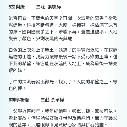
5
灰與綠
三莊
張毓驊
能否
再看一下藍色的天空？再聞一次清新的
蕊香
？從
軟
泥
建房，科技不斷精進，大廈一棟接著一棟佔滿了原有
的綠。國與國
競爭
之下，
翠巘
不再，
蒼崖
遭破壞，大地
失去了顏色，只剩灰黑的天與地。
白
色的上衣沾上了塵土，執鏟子的手微微泛
紅
。在寂靜
無物的山邊，我努力搜尋最後一點不受污染的土壤，種
下我的希望，讓它能在灰暗的大地上，成為最後一抹亮
眼的綠。
手中的探測器發出微光，找到了！人間的希望之土，綠
色的夢！
6
神亭祈願
三莊 余承樺
父親遇害那年，我年紀猶輕，勢單力孤、無枝可依。
逢此變故，僅得勉強安頓好母親及弟妹們，無力守護父
親的基業，只能眼睜睜見眾野心家將其併吞殆盡。