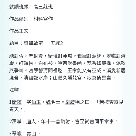
就讀班級：高三莊班
作品類別：材料寫作
作品正文：
題目：聲律啟蒙
十五咸
2
能對否，聖對賢，衛瓘對渾瑊。雀羅對漁網，翠巘對蒼
崖，紅羅帳，白布衫，筆架對書函，蕊香蜂競採，泥軟
燕爭啣。凶孽誓清聞祖逖，王家能乂有巫咸。溪叟新居
漁舍，清幽臨水岸；山僧久隱梵宮，寂寞倚雲岩。
注釋
1
衛瓘
：字
伯玉
，
魏
名士。
樂廣
稱之曰：「若披雲霧見
青天。」
2
渾瑊：
唐
人，年十一善騎射，官至尚書同平章事。
3
翠巘：青山。