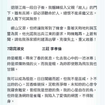
退
隱
江南一段日子後，我輾轉投入父親「故人」的門
下。雖有兵將，卻必須聽命於人，總恨不能承繼父志。
居
人簷下何其無奈！
峴山又
翠
，但終讓我等到了機會。靠著天時地利與玉
璽為質，他允諾我出兵江東的要求。時機難再，上
蒼有
聞
，請佑我孫
家
順利鏟
清
凶
孽
、克復失土、重
乂
故基！
7
窈窕淑女
三莊 李孝倫
妳是暖風，帶來了春的氣息，化去我心中的一池冰寒；
妳是燦爛熱情的火，而我是蛾，為妳即使散為飛灰我也
甘願。
我可以成為
祖逖
，日日聞雞而起，但我不是
巫咸
，卜不
出妳的心。
蕊香蜂競採，泥軟燕爭啣
，未知妳的心意令
我寢食難安，曾經我是悠遊的魚，我的心是自在的鳥，
但妳是
漁網
妳是
雀羅
，我陷入了愛情的網罟，不得脫
身。