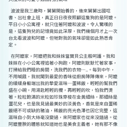
波波是我三歲時，舅舅開始養的，後來舅舅出國唸
書、出社會上班，真正日日夜夜照顧這隻狗的是阿嬤。
平日小小公寓裡，就只住著阿嬤和波波。令人驚嘆的
是，這隻狗兒的記憶竟如此深厚，我們幾個月才上一次
台北看波波和阿嬤，但牠對我的氣味卻是如此熟悉肯
定。
在阿嬤家，阿嬤把我和妹妹當寶貝公主般呵護。我和
妹妹在小小公寓裡追著小狗跑，阿嬤則默默忙著家事，
打掃給我們睡的房間，洗我們的衣物…
..
。每到中午，
不用喊餓，我就聞到最愛的香味從廚房陣陣傳來，阿嬤
的緩緩身軀端出我的摯愛滋味─蛋稀飯，輕輕的幫我們
盛在小碗，用湯匙輕輕的攪，再輕輕的吹，怕我們燙
著。粒粒飽滿的米粒如珍珠穿梭在金黃細絲，那細絲是
蛋花兒，也是我見過最美妙的淡黃色，香氣是來自蛋稀
飯絕不可或缺的豬油，稀飯的亮光色澤也因它完整，這
滋味自小到大絲毫沒變過，來阿嬤家也從來沒錯過。從
阿嬤豐腴的體態就知道她也是美食主義者，她有那不像