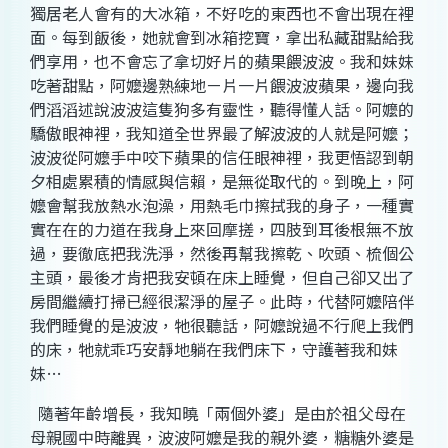
獨居老人會有的大冰箱，不好吃的東西也不會出現在裡
面。每到飯後，她就會到冰箱挖寶，拿出私藏甜點給我
們享用，也不會忘了拿切好片的蘋果餵波波。我和妹妹
吃著甜點，阿嬤邊熟練地ㄧ片一片餵波波蘋果，邊向我
們滔滔述說波波這隻狗多有靈性，聽得懂人話。阿嬤的
驕傲眼神裡，我知道全世界最了解波波的人就是阿嬤；
波波從阿嬤手中咬下蘋果的信任眼神裡，我更悟認到朝
夕相處累積的情感與信賴，是無從取代的。到晚上，阿
嬤會幫我放熱水泡澡，用熱毛巾擦拭我的身子，一種實
實在在的力道在我身上來回摩搓，四肢到耳後根無不放
過，要徹底把我洗淨，然後再幫我擦乾、吹頭、梳個公
主頭，最後才肯把我安頓在床上睡覺，但自己卻又出了
房間繼續打掃已經很潔淨的屋子。此時，代替阿嬤陪伴
我們睡覺的是波波，牠很聽話，阿嬤說過不行爬上我們
的床，牠就乖巧安靜地躺在我們床下，守護著我和妹
妹…
隨著年齡增長，我知曉「兩個外婆」是由於祖父母在
母親國中時離異，波波阿嬤是我的親外婆，糖糖外婆是