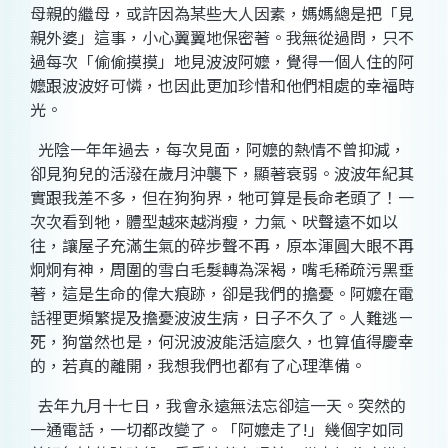
母親的繼母，或許因為某些大人因素，媽媽總是把「見
親外婆」這事，小心翼翼地保密著。我無從過問，只不
過每次「偷偷摸摸」地見波波阿嬤，覺得一個人住的阿
嬤跟波波好可憐，也因此更加珍惜和他們相處的幸福時
光。
光陰一年年過去，每次見面，阿嬤的熱情不曾抑減，
卻見狗兒的活潑在歲月沖襲下，顯著衰弱。波波年紀其
實跟我差不多，但在狗狗界，牠可算是長命老頭了！一
次次看到牠，體型越來越消瘦，力氣、吠聲遠不如以
往，讓屋子充滿生氣的碎步聲不再，原本渾圓大眼不再
炯炯有神，周圍的雪白毛髮轉為深褐，嘴毛稀疏污黑垂
著，這是生命的偉大痕跡，卻是我們的擔憂。阿嬤在電
話裡更頻繁提及擔憂波波生病，日子不久了。人難逃ㄧ
死，狗當然也是，何況波波能活這麼久，也算值得慶幸
的，若真的離開，我想我們也都有了心理準備。
去年九月十七日，我會永遠無法忘卻這一天。突然的
一通電話，一切都改變了。「阿嬤走了
!
」幾個字如同