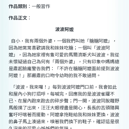
作品類別
：一般習作
作品正文
：
波波阿嬤
自小，我有兩個外婆，一個我們叫她「糖糖阿嬤」，
因為她常常喜歡請我和妹妹吃糖；ㄧ個叫「波波阿
嬤」，因為她家裡有隻可愛的馬爾濟斯犬叫波波。我從
未懷疑過自己為何有「兩個外婆」，只有印象中媽媽總
是肅起臉龐警告我們：「不許在糖糖阿嬤面前提到波波
阿嬤！」那嚴肅的口吻令幼時的我不敢過問。
「波波，我來囉！」每到波波阿嬤門口前，我會如此
和屋內小狗打招呼。每喊完，回應我的是波波雀躍不
已、在屋內跑來跑去的碎步聲；門一開，波波同脫韁野
馬般撲了出來，汪汪大眼裡盡是開心，長長的舌頭隨興
奮吁吁喘著而擺動。阿嬤拿拖鞋給我和妹妹更換，波波
的鼻子馬上湊過來，嗅著我們換下的鞋子，確認這是很
久沒來的可愛小姊姊們的氣味。