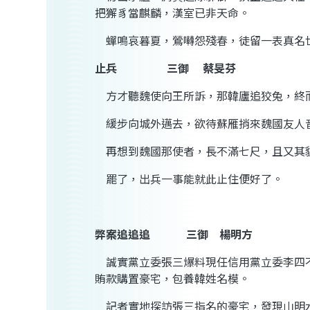
把
獬豸
當
麒麟
，漢室已非天命。
蟬鳴哀暮夏，鶯囀怨殘春
，徒留一表真名
止兵
三御
蔡旻芬
方才聽魏使向王所訴，那
韓廬
追狡兔，終
緩步向城外邁去，欲待
蘇雁
捎來魏國友人
再想到魏國那使者，長不滿七尺，且又其
罷了，出兵一事能就此止住便好了。
弊案追追追
三御
楊明方
誠實黨立委張三爆料現任信用黨立委
李
四
賄款購置豪宅，包養
韓
姓名模。
記者實地探訪張三指名的豪宅，發現山明