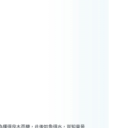
為擇得良木而棲，此後如魚得水，豈知竟是