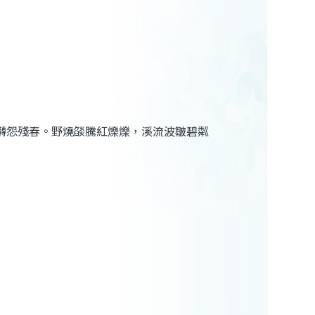
囀怨殘春。野燒燄騰紅爍爍，溪流波皺碧粼