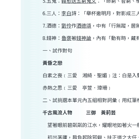
5
.
五鬼：
韓愈
送五窮鬼文
：「命窮、智窮、
6
.
三人：
李白
詩：「舉杯邀明月，對影成三
7
.
酒德：
劉伶
作
酒德頌
，中有「行無蹤，居
8
.
錢神：
魯褒
著
錢神論
，內有「動有時，藏
一、
試作對句
黃昏之戀
白素之喪﹝三愛 湘綺．聖媚﹞
注：白是入
赤熱之思﹝三愛 亭萱．瑋珊﹞
二、
試挑選本單元內五組相對詞彙﹙用紅筆
千古風流人物
三御
黃莉芸
望著眼前
碧粼粼
的江水，耀眼地如著火一
初出茅廬，肩負起除
邪
僻、扶
正
道之大任