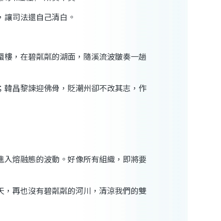
，讓司法還自己清白。
蜃樓，在
碧粼粼
的湖面，隨
溪流波皺
奏一趟
；韓昌黎
諫
迎佛骨，
貶
潮州卻不改其志，作
進入熔融態的
波
動。好像所有組織，即將要
天，再也沒有
碧粼粼
的河川，清涼我們的雙