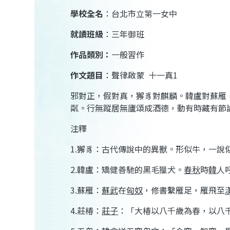
學校全名
：台北市立第一女中
就讀班級
：三年御班
作品類別：
一般習作
作文題目
：聲律啟蒙
十一真
1
邪對正，假對真，獬豸對麒麟。韓盧對蘇雁
粼。行無蹤居無廬頌成酒德，動有時藏有節
注釋
1
.
獬豸：古代傳說中的異獸。形似牛，一說
2
.
韓盧：矯健善馳的黑毛獵犬。
春秋
時
韓
人
3
.
蘇雁：
蘇武
在
匈奴
，修書繫雁足，雁飛至
4
.
莊椿：
莊子
：「大椿以八千歲為春，以八