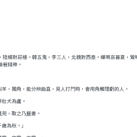
，陸橘對莊椿。韓五鬼，李三人，北魏對西秦。蟬鳴哀暮夏，鶯
論著錢神。
似羊，獨角，能分辨曲直，見人打鬥時，會用角觸理虧的人。
呼壯犬為盧。
漢
苑，取之乃
蘇
書。
千歲為秋。」