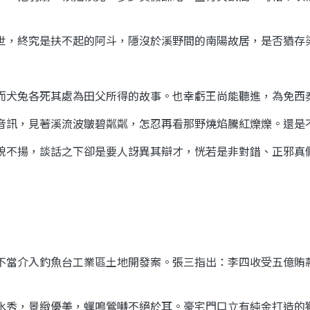
世，終究是扶不起的阿斗，隱沒於溪野間的南陽故居，是否猶存
而犬兔各死其處為田父所得的故事。也幸虧王尚能聽進，為免
西
音訊，見著
溪流波皺碧粼粼
，怎忍再看那
野燒焰騰紅爍爍
。還是
貌不揚，談話之下卻是要人訝異其辯才，恍若是非對錯、
正邪真
不當介入釣魚台工業區土地開發案。張三指出：李四收受五億賄
水秀，景緻優美，
蟬鳴鶯囀
不絕於耳。豪宅門口立有純金打造的