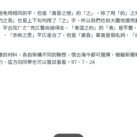
避免用相同的字，但是「黃昏之戀」的「之」，除了用「的」之
釣之翁」也是上下句均用了「之」字，所以我們也就大膽地援用
」字古唸ㄏㄜˋ充仄聲尚過得去，「青澀之約」的「青」是平聲
」、「赤熱之思」平仄是合了，但是「黃昏」畢竟是個名詞，「
樣的材料，各自架構不同的聯想，懷古傷今都可選擇，模擬新聞
力，這方向同學也可以嘗試看看。
97
、
7
、
24