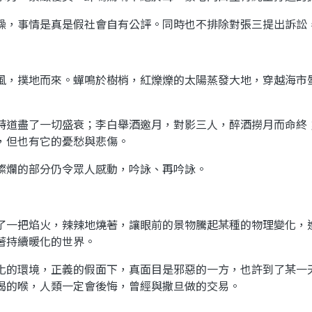
操，事情是
真
是
假
社會自有公評。同時也不排除對張三提出訴訟
風，撲地而來。
蟬鳴
於樹梢，
紅爍爍
的太陽蒸發大地，穿越海市
詩道盡了一切盛衰；李白舉酒邀月，對影
三人
，醉酒撈月而命終
，但也有它的憂愁與悲傷。
燦爛的部分仍令眾人感動，吟詠、再吟詠。
了一把
焰
火，辣辣地燒著，讓眼前的景物
騰
起某種的物理變化，
著持續暖化的世界。
化的環境，
正
義的
假
面下，
真
面目是
邪
惡的一方，也許到了某一
渴的喉，人類一定會後悔，曾經與撒旦做的交易。