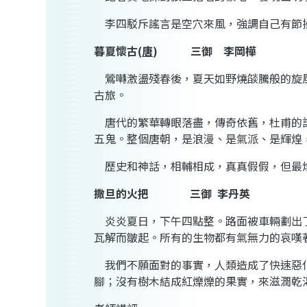
李四駁斥謠言是空穴來風，強調自己
有節
暮夏懷古
(
唐
)
三御
李岡樺
鶯囀
激盪殘春後，夏天如
野燒燄騰
般的旋
古旅。
唐代的繁華轉眼落盡，傳奇依舊，杜甫的
五鬼
。整個唐朝，是浪漫、是氣派、是輝煌
歷史和神話，相輔相成，真真假假，但最
撒旦的火把
三御
李丹英
炎炎夏日，下午四點整。路面被車輛劃出
瓦解而
皺
起。所有的生物都
有
氣
無
力的哀嘆
我們不願面對的事實，人類造成了快速惡
腳；沒有樹木結成
紅爍爍
的果實，來滋潤乾