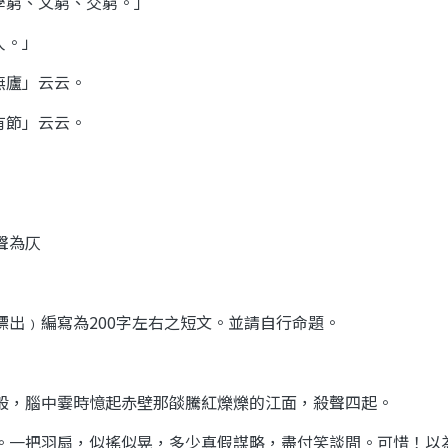
學窮、文窮、交窮。」
人。」
無廬」云云。
有節」云云。
聲為仄
標出﹚編寫為
200
字左右之短文。並請自行命題。
般，腦中霎時憶起赤壁那燄騰
紅爍爍
的江面，殺聲四起。
。一把羽扇，似搖似晃，多少
真假
謀略，盡付笑談間。可惜！以