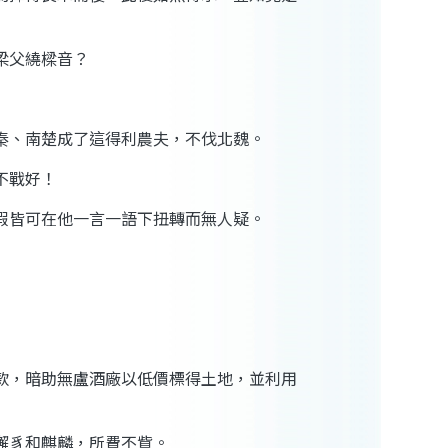
梁父繞樑音？
秦
、南楚成了這得利農夫，不伐
北魏
。
不戰好！
假
皆可在他一言一語下扭轉而無人疑。
款，暗助
無盧
酒廠以低價標得土地，並利用
獬豸
和
麒麟
，所費不貲。