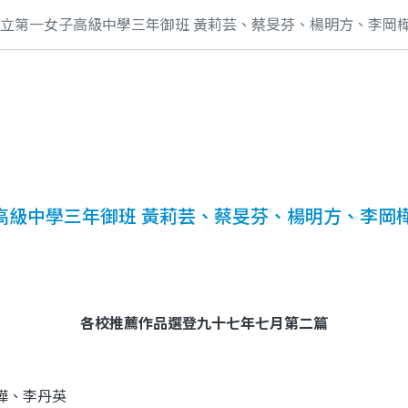
市立第一女子高級中學三年御班 黃莉芸、蔡旻芬、楊明方、李岡樺、
高級中學三年御班 黃莉芸、蔡旻芬、楊明方、李岡樺
各校推薦作品選登九十七年七月第二篇
樺、李丹英