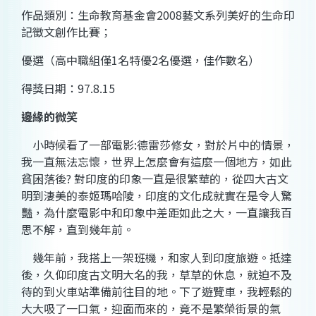
作品類別：生命教育基金會
2008
藝文系列美好的生命印
記徵文創作比賽；
優選（高中職組僅
1
名特優
2
名優選，佳作數名）
得獎日期：
97.8.15
邊緣的微笑
小時候看了一部電影
:
德雷莎修女，對於片中的情景，
我一直無法忘懷，世界上怎麼會有這麼一個地方，如此
貧困落後
?
對印度的印象一直是很繁華的，從四大古文
明到淒美的泰姬瑪哈陵，印度的文化成就實在是令人驚
豔，為什麼電影中和印象中差距如此之大，一直讓我百
思不解，直到幾年前。
幾年前，我搭上一架班機，和家人到印度旅遊。抵達
後，久仰印度古文明大名的我，草草的休息，就迫不及
待的到火車站準備前往目的地。下了遊覽車，我輕鬆的
大大吸了一口氣，迎面而來的，竟不是繁榮街景的氣