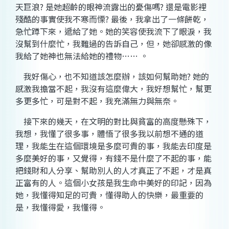
天巨浪
?
是她超齡的眼神流露出的憂傷嗎
?
還是電影裡
殘酷的事實使我不寒而慄
?
最後，我拿出了一條餅乾，
急忙蹲下來，遞給了她。她的笑容使我流下了眼淚，我
沒幫到什麼忙，我難過的告訴自己，但，她卻感激的像
我給了她神也無法給她的禮物
……
。
我好傷心，也不知道該怎麼辦，該如何幫助她
?
她的
感激我擔當不起，我沒有這麼偉大，我好想幫忙，幫更
多更多忙，可是對不起，我充滿無力與無奈。
接下來的幾天，在文明的對比與貧富的高度懸殊下，
我想，我懂了很多事，體悟了很多我以前想不通的道
理，我能生在這個環境是多麼可貴的事，我能去印度是
多麼美好的事，又覺得，有錢不是什麼了不起的事，能
把錢財和人分享、幫助別人的人才真正了不起，才是真
正富有的人。這個小女孩是我生命中美好的印記，因為
她，我懂得知足的可貴，懂得助人的快樂，最重要的
是，我懂得愛，我懂得。