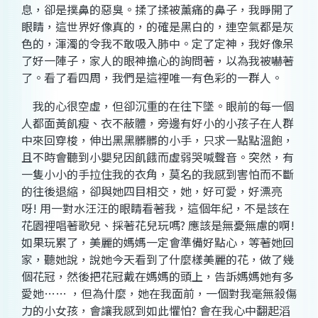
息，卻是撲鼻的惡臭。揉了揉被薰痛的鼻子，我睜開了
眼睛，這世界好像真的，的確是黑白的，連空氣都是灰
色的，渾濁的令我不敢吸入肺中。定了定神，我好像呆
了好一陣子，家人的眼神擔心的詢問著，以為我被嚇著
了。看了看四周，我們是這裡唯一有色彩的一群人。
我的心很空虛，但卻沉重的在往下墜。眼前的每一個
人都面黃飢瘦、衣不蔽體，旁邊有好小的小孩子在人群
中來回穿梭，伸出黑黑髒髒的小手，只求一點點溫飽，
且不時會聽到小嬰兒因飢餓而虛弱哭喊聲音。突然，有
一隻小小的手拉住我的衣角，莫名的我感到害怕而不斷
的往後退縮，卻與她四目相交，她，好可愛，好漂亮
呀
!
用一對水汪汪的眼睛看著我，這個年紀，不是該在
花園裡唱著歌兒、採著花兒玩嗎
?
應該是無憂無慮的啊
!
如果玩累了，美麗的媽媽一定會準備好點心，等著她回
家，聽她說，說她今天看到了什麼樣美麗的花，做了幾
個花冠，然後把花冠戴在媽媽的頭上，告訴媽媽她有多
愛她
……
，但為什麼，她在我面前，一個對我毫無殺傷
力的小女孩，會讓我感到如此懼怕
?
會在我心中翻起滔