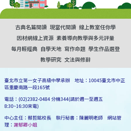
古典名篇閱讀
現當代閱讀
線上教室任你學
因材網線上資源
素養導向教學與多元評量
每月輕經典
自學天地
寫作命題
學生作品選登
教學研究
文法與修辭
臺北市立第一女子高級中學承辦 地址：10045臺北市中正
區重慶南路一段165號
電話：(02)2382-0484 分機344(請於週一至週五
8:30~16:30來電)
中心主任：蔡哲銘校長 執行秘書：陳麗明老師 網站管
理：
謝郁卿小姐