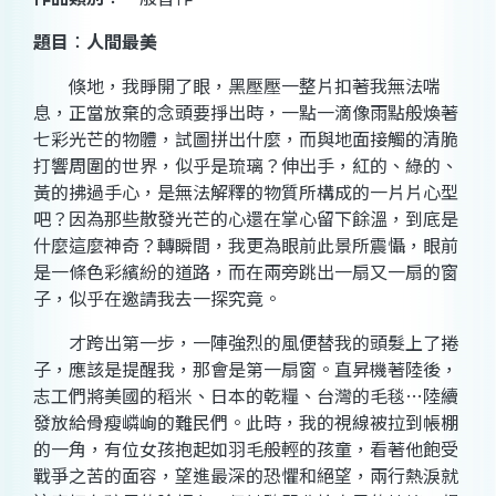
題目
：
人間最美
倏地，我睜開了眼，黑壓壓一整片扣著我無法喘
息，正當放棄的念頭要掙出時，一點一滴像雨點般煥著
七彩光芒的物體，試圖拼出什麼，而與地面接觸的清脆
打響周圍的世界，似乎是琉璃？伸出手，紅的、綠的、
黃的拂過手心，是無法解釋的物質所構成的一片片心型
吧？因為那些散發光芒的心還在掌心留下餘溫，到底是
什麼這麼神奇？轉瞬間，我更為眼前此景所震懾，眼前
是一條色彩繽紛的道路，而在兩旁跳出一扇又一扇的窗
子，似乎在邀請我去一探究竟。
才跨出第一步，一陣強烈的風便替我的頭髮上了捲
子，應該是提醒我，那會是第一扇窗。直昇機著陸後，
志工們將美國的稻米、日本的乾糧、台灣的毛毯…陸續
發放給骨瘦嶙峋的難民們。此時，我的視線被拉到帳棚
的一角，有位女孩抱起如羽毛般輕的孩童，看著他飽受
戰爭之苦的面容，望進最深的恐懼和絕望，兩行熱淚就