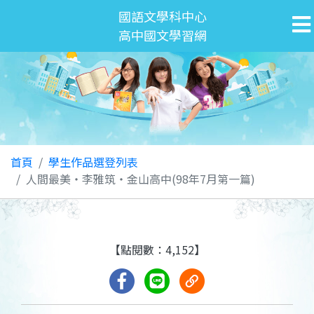
國語文學科中心
高中國文學習網
首頁
學生作品選登列表
人間最美‧李雅筑‧金山高中(98年7月第一篇)
【點閱數：4,152】