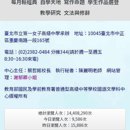
每月輕經典
自學天地
寫作命題
學生作品選登
教學研究
文法與修辭
臺北市立第一女子高級中學承辦 地址：10045臺北市中正
區重慶南路一段165號
電話：(02)2382-0484 分機344(請於週一至週五
8:30~16:30來電)
中心主任：蔡哲銘校長 執行秘書：陳麗明老師 網站管
理：
謝郁卿小姐
教育部國民及學前教育署普通型高級中等學校國語文學科中
心版權所有
總計瀏覽人次：
14,408,290
次
今日瀏覽人次：
9,586
次
昨日瀏覽人次：
15,886
次