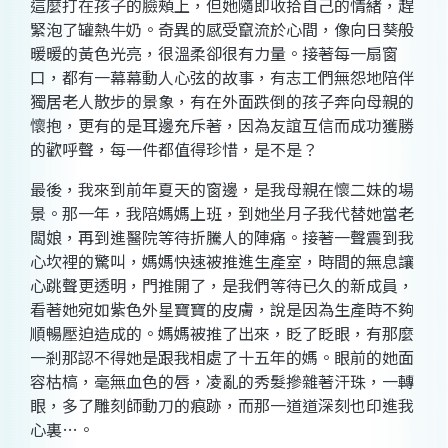
這麼打在孩子的臉頰上，但她隨即收拾自己的情緒，趕
緊泡了罐熱牛奶。奇異的感受竄流於心間，像向日葵般
暖暖的黃色光亮，很溫柔卻很有力量。接著每一扇窗
口，都有一幕幕動人心弦的故事，有志工們無怨地陪伴
獨居老人散步的景象，有在外面跌倒的孩子奔向母親的
懷抱，更有的是耳邊充斥著，因為友誼互信而成功獲勝
的歡呼聲，每一件都值得珍惜，是不是？
最後，我來到前年夏天的窗邊，是我母親在懷二妹的場
景。那一年，我陪媽媽上班，到她坐月子我代替她當老
闆娘，再到進醫院等待折騰人的陣痛。接著一聲震到我
心坎裡的驚叫，媽媽快速被推進生產室，時間的無息讓
心跳聲更透明，門推開了，是我們等待已久的新成員，
看著她宛如紫色外星寶寶的皮膚，說是因為生產時不夠
順暢壓迫造成的。媽媽被推了出來，眨了眨眼，有那麼
一剎那認不得她是跟我相處了十五年的媽。眼前的她面
容枯槁，毫無血色的唇，凌亂的秀髮摻雜著汗珠，一轉
眼，多了雕刻師動刀的痕跡，而那一道道深刻也印進我
心裏…。